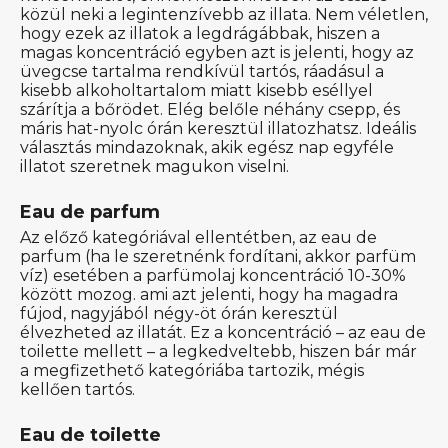
közül neki a legintenzívebb az illata. Nem véletlen,
hogy ezek az illatok a legdrágábbak, hiszen a
magas koncentráció egyben azt is jelenti, hogy az
üvegcse tartalma rendkívül tartós, ráadásul a
kisebb alkoholtartalom miatt kisebb eséllyel
szárítja a bőrödet. Elég belőle néhány csepp, és
máris hat-nyolc órán keresztül illatozhatsz. Ideális
választás mindazoknak, akik egész nap egyféle
illatot szeretnek magukon viselni.
Eau de parfum
Az előző kategóriával ellentétben, az eau de
parfum (ha le szeretnénk fordítani, akkor parfüm
víz) esetében a parfümolaj koncentráció 10-30%
között mozog. ami azt jelenti, hogy ha magadra
fújod, nagyjából négy-öt órán keresztül
élvezheted az illatát. Ez a koncentráció – az eau de
toilette mellett – a legkedveltebb, hiszen bár már
a megfizethető kategóriába tartozik, mégis
kellően tartós.
Eau de toilette