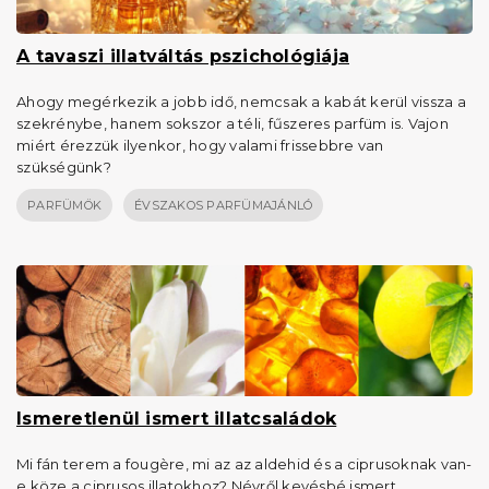
A tavaszi illatváltás pszichológiája
Ahogy megérkezik a jobb idő, nemcsak a kabát kerül vissza a
szekrénybe, hanem sokszor a téli, fűszeres parfüm is. Vajon
miért érezzük ilyenkor, hogy valami frissebbre van
szükségünk?
PARFÜMÖK
ÉVSZAKOS PARFÜMAJÁNLÓ
Ismeretlenül ismert illatcsaládok
Mi fán terem a fougère, mi az az aldehid és a ciprusoknak van-
e köze a ciprusos illatokhoz? Névről kevésbé ismert