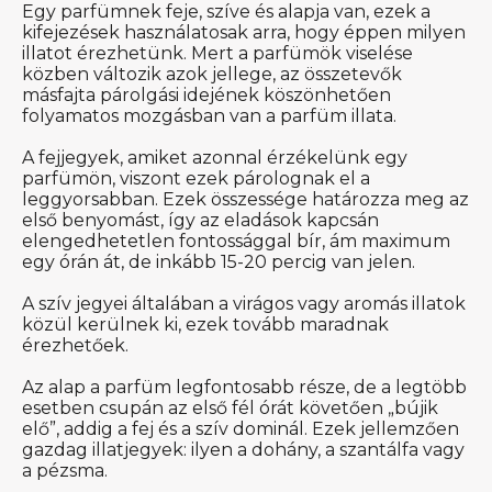
Egy parfümnek feje, szíve és alapja van, ezek a
kifejezések használatosak arra, hogy éppen milyen
illatot érezhetünk. Mert a parfümök viselése
közben változik azok jellege, az összetevők
másfajta párolgási idejének köszönhetően
folyamatos mozgásban van a parfüm illata.
A fejjegyek, amiket azonnal érzékelünk egy
parfümön, viszont ezek párolognak el a
leggyorsabban. Ezek összessége határozza meg az
első benyomást, így az eladások kapcsán
elengedhetetlen fontossággal bír, ám maximum
egy órán át, de inkább 15-20 percig van jelen.
A szív jegyei általában a virágos vagy aromás illatok
közül kerülnek ki, ezek tovább maradnak
érezhetőek.
Az alap a parfüm legfontosabb része, de a legtöbb
esetben csupán az első fél órát követően „bújik
elő”, addig a fej és a szív dominál. Ezek jellemzően
gazdag illatjegyek: ilyen a dohány, a szantálfa vagy
a pézsma.