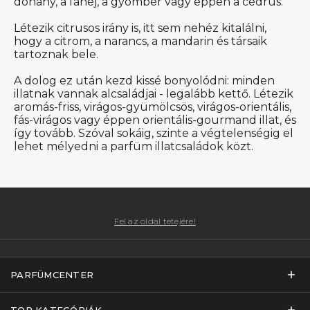
dohány, a fahéj, a gyömbér vagy éppen a cédrus.
Létezik citrusos irány is, itt sem nehéz kitalálni,
hogy a citrom, a narancs, a mandarin és társaik
tartoznak bele.
A dolog ez után kezd kissé bonyolódni: minden
illatnak vannak alcsaládjai - legalább kettő. Létezik
aromás-friss, virágos-gyümölcsös, virágos-orientális,
fás-virágos vagy éppen orientális-gourmand illat, és
így tovább. Szóval sokáig, szinte a végtelenségig el
lehet mélyedni a parfüm illatcsaládok közt.
Fel az oldal tetejére!
PARFÜMCENTER
TOP KATEGÓRIÁK