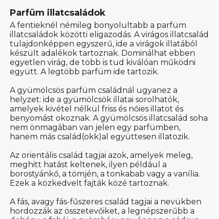
Parfüm illatcsaládok
A fentieknél némileg bonyolultabb a parfüm
illatcsaládok közötti eligazodás. A virágos illatcsalád
tulajdonképpen egyszerű, ide a virágok illatából
készült adalékok tartoznak. Dominálhat ebben
egyetlen virág, de több is tud kiválóan működni
együtt. A legtöbb parfüm ide tartozik.
A gyümölcsös parfüm családnál ugyanez a
helyzet: ide a gyümölcsök illatai sorolhatók,
amelyek kivétel nélkül friss és nőies illatot és
benyomást okoznak. A gyümölcsös illatcsalád soha
nem önmagában van jelen egy parfümben,
hanem más család(okk)al együttesen illatozik.
Az orientális család tagjai azok, amelyek meleg,
meghitt hatást keltenek, ilyen például a
borostyánkő, a tömjén, a tonkabab vagy a vanília.
Ezek a közkedvelt fajták közé tartoznak.
A fás, avagy fás-fűszeres család tagjai a nevükben
hordozzák az összetevőiket, a legnépszerűbb a