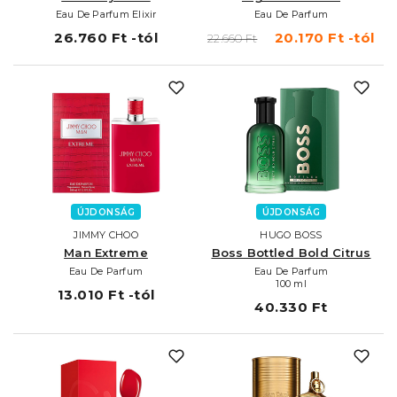
Eau De Parfum Elixir
Eau De Parfum
26.760 Ft -tól
20.170 Ft -tól
22.660 Ft
ÚJDONSÁG
ÚJDONSÁG
JIMMY CHOO
HUGO BOSS
Man Extreme
Boss Bottled Bold Citrus
Eau De Parfum
Eau De Parfum
100 ml
13.010 Ft -tól
40.330 Ft