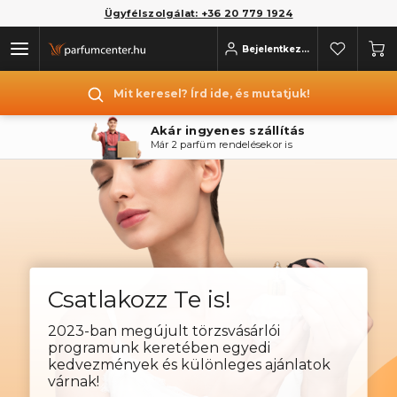
Ügyfélszolgálat: +36 20 779 1924
Bejelentkezés
Mit keresel? Írd ide, és mutatjuk!
Akár ingyenes szállítás
Már 2 parfüm rendelésekor is
Csatlakozz Te is!
2023-ban megújult törzsvásárlói
programunk keretében egyedi
kedvezmények és különleges ajánlatok
várnak!