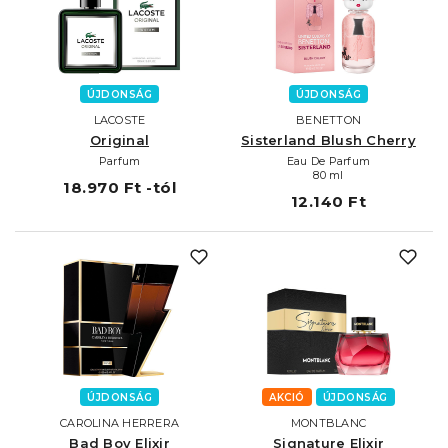
ÚJDONSÁG
ÚJDONSÁG
LACOSTE
BENETTON
Original
Sisterland Blush Cherry
Parfum
Eau De Parfum
80 ml
18.970 Ft -tól
12.140 Ft
ÚJDONSÁG
AKCIÓ
ÚJDONSÁG
CAROLINA HERRERA
MONTBLANC
Bad Boy Elixir
Signature Elixir