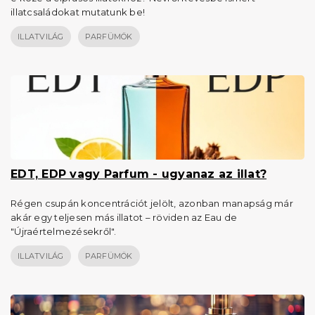
illatcsaládokat mutatunk be!
ILLATVILÁG
PARFÜMÖK
EDT, EDP vagy Parfum - ugyanaz az illat?
Régen csupán koncentrációt jelölt, azonban manapság már
akár egy teljesen más illatot – röviden az Eau de
"Újraértelmezésekről".
ILLATVILÁG
PARFÜMÖK