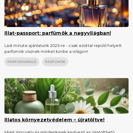
Illat-passport: parfümök a nagyvilágban!
Last minute ajánlatunk 2025-re - csak ezúttal repülő helyett
parfümök visznek minket körbe a világon!
PARFÜMAJÁNLÓ
PARFÜMÖK
Illatos környezetvédelem – újratöltve!
Miért innovatív és mindenkinek kedvező az újratölthető