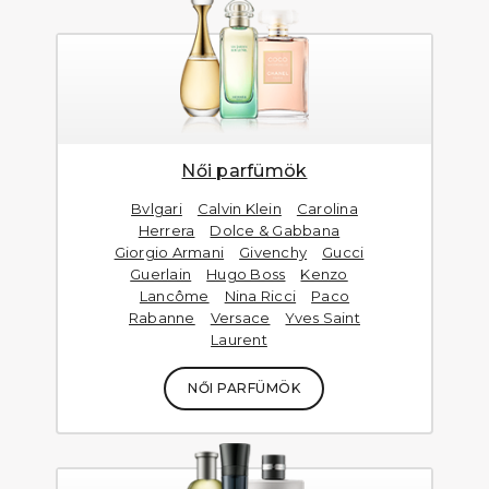
Női parfümök
Bvlgari
Calvin Klein
Carolina
Herrera
Dolce & Gabbana
Giorgio Armani
Givenchy
Gucci
Guerlain
Hugo Boss
Kenzo
Lancôme
Nina Ricci
Paco
Rabanne
Versace
Yves Saint
Laurent
NŐI PARFÜMÖK