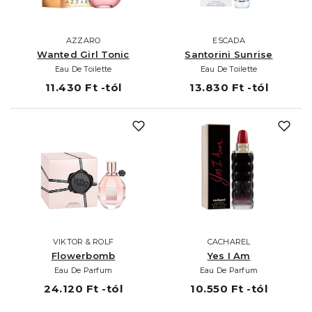
AZZARO
ESCADA
Wanted Girl Tonic
Santorini Sunrise
Eau De Toilette
Eau De Toilette
11.430 Ft -tól
13.830 Ft -tól
VIKTOR & ROLF
CACHAREL
Flowerbomb
Yes I Am
Eau De Parfum
Eau De Parfum
24.120 Ft -tól
10.550 Ft -tól