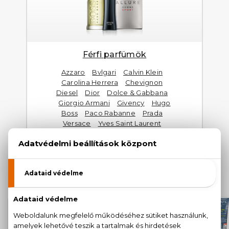
Férfi parfümök
Azzaro
Bvlgari
Calvin Klein
Carolina Herrera
Chevignon
Diesel
Dior
Dolce & Gabbana
Giorgio Armani
Givency
Hugo
Boss
Paco Rabanne
Prada
Versace
Yves Saint Laurent
FÉRFI PARFÜMÖK