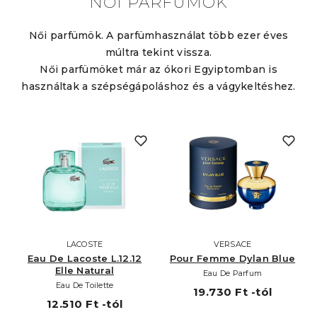
NŐI PARFÜMÖK
Női parfümök. A parfümhasználat több ezer éves
múltra tekint vissza.
Női parfümöket már az ókori Egyiptomban is
használtak a szépségápoláshoz és a vágykeltéshez.
LACOSTE
VERSACE
Eau De Lacoste L.12.12
Pour Femme Dylan Blue
Elle Natural
Eau De Parfum
Eau De Toilette
19.730 Ft -tól
12.510 Ft -tól