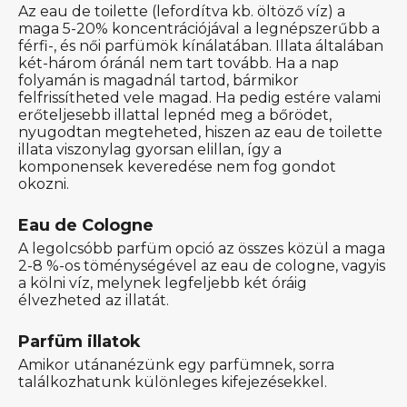
Az eau de toilette (lefordítva kb. öltöző víz) a
maga 5-20% koncentrációjával a legnépszerűbb a
férfi-, és női parfümök kínálatában. Illata általában
két-három óránál nem tart tovább. Ha a nap
folyamán is magadnál tartod, bármikor
felfrissítheted vele magad. Ha pedig estére valami
erőteljesebb illattal lepnéd meg a bőrödet,
nyugodtan megteheted, hiszen az eau de toilette
illata viszonylag gyorsan elillan, így a
komponensek keveredése nem fog gondot
okozni.
Eau de Cologne
A legolcsóbb parfüm opció az összes közül a maga
2-8 %-os töménységével az eau de cologne, vagyis
a kölni víz, melynek legfeljebb két óráig
élvezheted az illatát.
Parfüm illatok
Amikor utánanézünk egy parfümnek, sorra
találkozhatunk különleges kifejezésekkel.