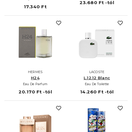
23.680 Ft -tól
17.340 Ft
HERMES
LACOSTE
H24
L.12.12 Blanc
Eau De Parfum
Eau De Toilette
20.170 Ft -tól
14.260 Ft -tól