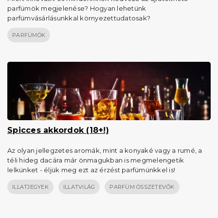
parfümök megjelenése? Hogyan lehetünk
parfümvásárlásunkkal környezettudatosak?
PARFÜMÖK
Spicces akkordok (18+!)
Az olyan jellegzetes aromák, mint a konyaké vagy a rumé, a
téli hideg dacára már önmagukban is megmelengetik
lelkünket - éljük meg ezt az érzést parfümünkkel is!
ILLATJEGYEK
ILLATVILÁG
PARFÜM ÖSSZETEVŐK