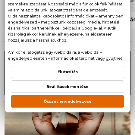
Kozmetikumok
Hajápolá
Tudj meg többet a parfüm
szakkifejezésekről!