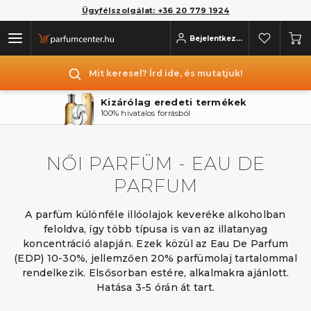
Ügyfélszolgálat: +36 20 779 1924
Bejelentkezés
Mit keresel? Írd ide, és mutatjuk!
Akár ingyenes szállítás
Már 2 parfüm rendelésekor is
NŐI PARFÜM - EAU DE
PARFUM
A parfüm különféle illóolajok keveréke alkoholban
feloldva, így több típusa is van az illatanyag
koncentráció alapján. Ezek közül az Eau De Parfum
(EDP) 10-30%, jellemzően 20% parfümolaj tartalommal
rendelkezik. Elsősorban estére, alkalmakra ajánlott.
Hatása 3-5 órán át tart.