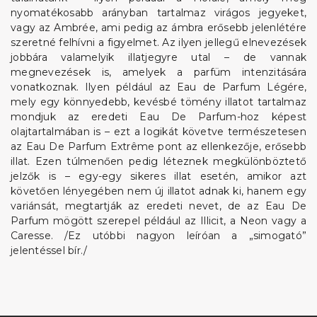
nyomatékosabb arányban tartalmaz virágos jegyeket,
vagy az Ambrée, ami pedig az ámbra erősebb jelenlétére
szeretné felhívni a figyelmet. Az ilyen jellegű elnevezések
jobbára valamelyik illatjegyre utal – de vannak
megnevezések is, amelyek a parfüm intenzitására
vonatkoznak. Ilyen például az Eau de Parfum Légére,
mely egy könnyedebb, kevésbé tömény illatot tartalmaz
mondjuk az eredeti Eau De Parfum-hoz képest
olajtartalmában is – ezt a logikát követve természetesen
az Eau De Parfum Extrême pont az ellenkezője, erősebb
illat. Ezen túlmenően pedig léteznek megkülönböztető
jelzők is – egy-egy sikeres illat esetén, amikor azt
követően lényegében nem új illatot adnak ki, hanem egy
variánsát, megtartják az eredeti nevet, de az Eau De
Parfum mögött szerepel például az Illicit, a Neon vagy a
Caresse. /Ez utóbbi nagyon leíróan a „simogató”
jelentéssel bír./