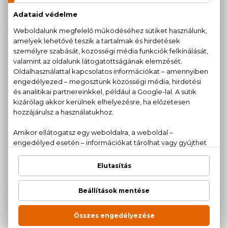
Eau De Parfum
Eau De Parfum
13.390 Ft -tól
15.800 Ft -tól
AKCIÓ
AKCIÓ
HUGO BOSS
BOUCHERON
Boss Woman
Fleurs
Eau De Parfum
Eau De Parfum
100 ml
18.260 Ft -
22.390 Ft
13.270 Ft
16.170 Ft
tól