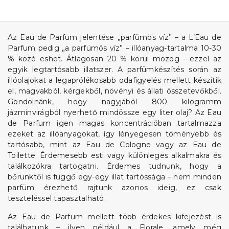
Az Eau de Parfum jelentése „parfümös víz” – a L’Eau de
Parfum pedig „a parfümös víz” – illóanyag-tartalma 10-30
% közé eshet. Átlagosan 20 % körül mozog - ezzel az
egyik legtartósabb illatszer. A parfümkészítés során az
illóolajokat a legaprólékosabb odafigyelés mellett készítik
el, magvakból, kérgekből, növényi és állati összetevőkből.
Gondolnánk, hogy nagyjából 800 kilogramm
jázminvirágból nyerhető mindössze egy liter olaj? Az Eau
de Parfum igen magas koncentrációban tartalmazza
ezeket az illóanyagokat, így lényegesen töményebb és
tartósabb, mint az Eau de Cologne vagy az Eau de
Toilette. Érdemesebb esti vagy különleges alkalmakra és
találkozókra tartogatni. Érdemes tudnunk, hogy a
bőrünktől is függő egy-egy illat tartóssága – nem minden
parfüm érezhető rajtunk azonos ideig, ez csak
teszteléssel tapasztalható.
Az Eau de Parfum mellett több érdekes kifejezést is
találhatunk – ilyen például a Florale, amely még