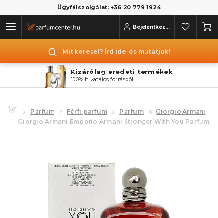
Ügyfélszolgálat: +36 20 779 1924
Bejelentkezés
Mit keresel? Írd ide, és mutatjuk!
Kizárólag eredeti termékek
100% hivatalos forrásból
Parfüm
Férfi parfüm
Parfum
Giorgio Armani
Giorgio Armani Emporio Armani Stronger With You Parfum