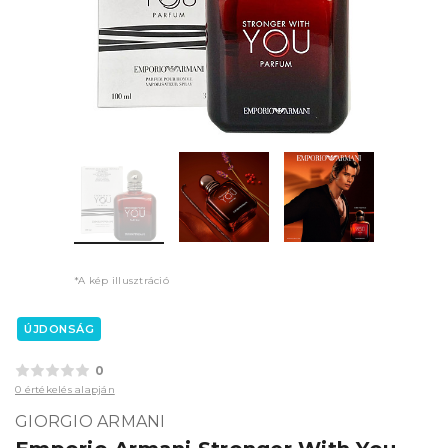
*A kép illusztráció
ÚJDONSÁG
0
0 értékelés alapján
GIORGIO ARMANI