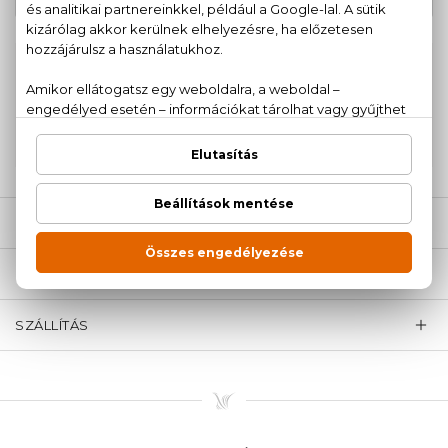
100% eredeti termékek,
14 napos visszaküldési
garanciával
+36
Kérdésed van, elakadtál? Hívd ügyfélszolgálatunkat:
20 779 1924
LEÍRÁS
ÉRTÉKELÉSEK (0)
SZÁLLÍTÁS