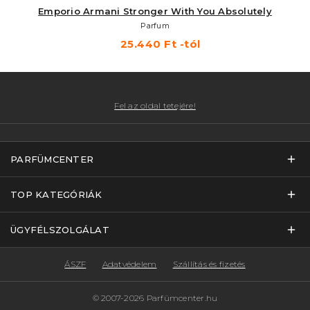
Emporio Armani Stronger With You Absolutely
Parfum
25.440 Ft -tól
Fel az oldal tetejére!
PARFÜMCENTER
TOP KATEGÓRIÁK
ÜGYFÉLSZOLGÁLAT
ÁSZF
Adatvédelem
Szállítás és fizetés
© 2007-2026 Parfümcenter.hu