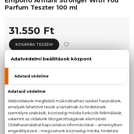
Emporio Armani Stronger With You
Parfum Teszter 100 ml
31.550 Ft
KOSÁRBA TESZEM
Törzsvásárlóknak csak:
29.973 Ft
KISZERELÉS KIVÁLASZTÁSA
Teszter 100 ml
31.550 Ft
KAPCSOLÓDÓ TERMÉKEK
Emporio Armani Stronger With You
20.830 Ft
Eau De Toilette
-tól