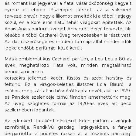
és romantikus jegyeivel a fiatal vásárlóközönség kegyeit
nyerte el: ebben főszerepet játszott az a vakmerő
tervezői bravúr, hogy a liliomot emelték ki a többi illatjegy
közül, és e köré erős illatú fehér virágokat építettek. Az
Anais Anais parfüm üvegét Annagret Beier tervezte, aki
később a többi Cacharel üveg tervezésében is részt vett.
Az illat újszerűsége és modern formája által minden idők
legkelendőbb parfümjei közé került.
Másik emblematikus Cacharel parfüm, a Lou Lou a 80-as
évek meghatározó illata volt, minden megtalálható
benne, ami erre a
korszakra jellemző: kacér, füstös és szexi; harsány és
feltűnő. Ez a virágos-keleties illatszer Lola Blauról, a
csábos, mégis ártatlan hősnőről kapta nevét, akit az 1929-
es Pandora szelencéje című filmben ismerhettünk meg.
Az üveg szögletes formái az 1920-as évek art deco
szellemében fogantak.
Az édenkert illataként elhíresült Eden parfüm a virágok
szimfóniája. Rendkívül gazdag illatjegyekben, a fanyar
bergamottól a púderes rózsán át a fűszeres pacsuliig.