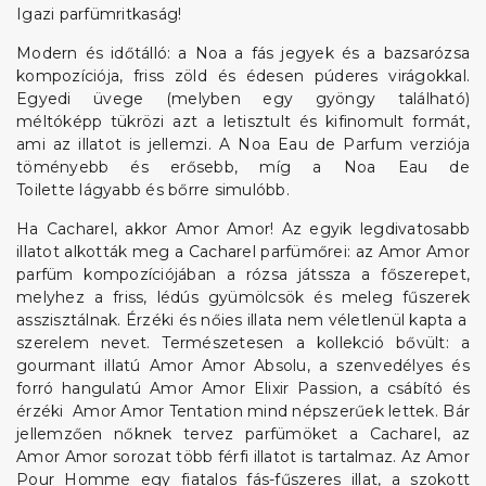
Igazi parfümritkaság!
Modern és időtálló: a Noa a fás jegyek és a bazsarózsa
kompozíciója, friss zöld és édesen púderes virágokkal.
Egyedi üvege (melyben egy gyöngy található)
méltóképp tükrözi azt a letisztult és kifinomult formát,
ami az illatot is jellemzi. A Noa Eau de Parfum verziója
töményebb és erősebb, míg a Noa Eau de
Toilette lágyabb és bőrre simulóbb.
Ha Cacharel, akkor Amor Amor! Az egyik legdivatosabb
illatot alkották meg a Cacharel parfümőrei: az Amor Amor
parfüm kompozíciójában a rózsa játssza a főszerepet,
melyhez a friss, lédús gyümölcsök és meleg fűszerek
asszisztálnak. Érzéki és nőies illata nem véletlenül kapta a
szerelem nevet. Természetesen a kollekció bővült: a
gourmant illatú Amor Amor Absolu, a szenvedélyes és
forró hangulatú Amor Amor Elixir Passion, a csábító és
érzéki Amor Amor Tentation mind népszerűek lettek. Bár
jellemzően nőknek tervez parfümöket a Cacharel, az
Amor Amor sorozat több férfi illatot is tartalmaz. Az Amor
Pour Homme egy fiatalos fás-fűszeres illat, a szokott