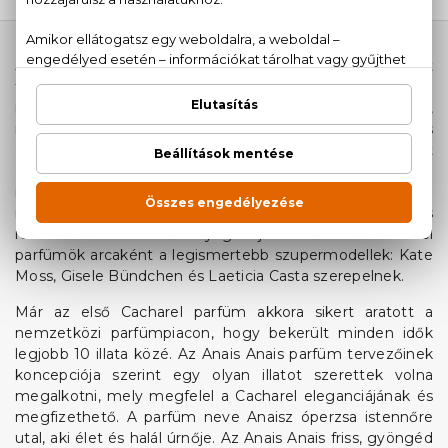
Jean Bousquet egy varrógépgyártó fiaként cseperedett
fel Franciaországban, így már kiskorában megtanulta a
ruhakészítés mesterségét és fortélyait. Szabónak tanult,
majd két év tervezői inaskodás után a Le Marais
divatháznál megalkotta első kollekcióját. Ez kellő lökést
adott ahhoz, hogy saját divatmárkát alapítson Cacharel
néven, mely egyébként egy provence-i vadkacsafajta
neve. Stílusára a fiatalos, könnyed szabásvonal, nőies
ruhák és élénk színű anyagok jellemzőek. A Cacharel
parfümök arcaként a legismertebb szupermodellek: Kate
Moss, Gisele Bündchen és Laeticia Casta szerepelnek.
Már az első Cacharel parfüm akkora sikert aratott a
nemzetközi parfümpiacon, hogy bekerült minden idők
legjobb 10 illata közé. Az Anais Anais parfüm tervezőinek
koncepciója szerint egy olyan illatot szerettek volna
megalkotni, mely megfelel a Cacharel eleganciájának és
megfizethető. A parfüm neve Anaisz óperzsa istennőre
utal, aki élet és halál úrnője. Az Anais Anais friss, gyöngéd