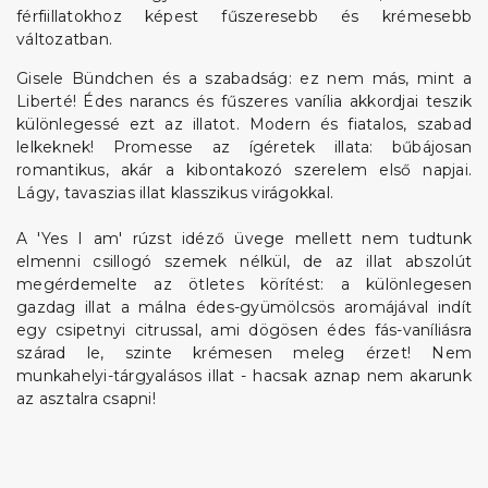
férfiillatokhoz képest fűszeresebb és krémesebb
változatban.
Gisele Bündchen és a szabadság: ez nem más, mint a
Liberté! Édes narancs és fűszeres vanília akkordjai teszik
különlegessé ezt az illatot. Modern és fiatalos, szabad
lelkeknek! Promesse az ígéretek illata: bűbájosan
romantikus, akár a kibontakozó szerelem első napjai.
Lágy, tavaszias illat klasszikus virágokkal.
A 'Yes I am' rúzst idéző üvege mellett nem tudtunk
elmenni csillogó szemek nélkül, de az illat abszolút
megérdemelte az ötletes körítést: a különlegesen
gazdag illat a málna édes-gyümölcsös aromájával indít
egy csipetnyi citrussal, ami dögösen édes fás-vaníliásra
szárad le, szinte krémesen meleg érzet! Nem
munkahelyi-tárgyalásos illat - hacsak aznap nem akarunk
az asztalra csapni!