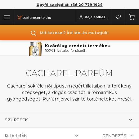
Ügyfélszolgálat: +36 20 779 1924
Bejelentkezés
Mit keresel? Írd ide, és mutatjuk!
Kizárólag eredeti termékek
100% hivatalos forrásból
CACHAREL PARFÜM
Cacharel sokféle női típust megért illataiban: a törékeny
szépséget, a dögös csábítót, a romantikus
gyöngédséget. Parfümjeivel szinte történeteket mesél.
SZŰRÉSEK
12
TERMÉK