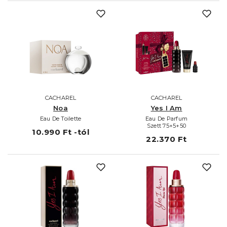
CACHAREL
CACHAREL
Noa
Yes I Am
Eau De Toilette
Eau De Parfum
Szett 75+5+50
10.990 Ft -tól
22.370 Ft