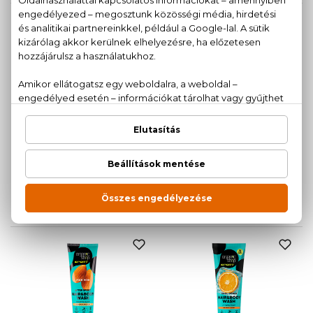
BIO
BIO
NATURA SIBERICA
ORGANIC SHOP
White Bear
Men - Tölgyfakéreg és
menta
Frissítő tusfürdő
250 ml
2 in 1 tusfürdő és sampon
280 ml
2.100 Ft
1.720 Ft