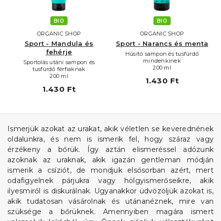
BIO
BIO
ORGANIC SHOP
ORGANIC SHOP
Sport - Mandula és
Sport - Narancs és menta
fehérje
Hűsítő sampon és tusfürdő
mindenkinek
Sportolás utáni sampon és
200 ml
tusfürdő férfiaknak
200 ml
1.430 Ft
1.430 Ft
Ismerjük azokat az urakat, akik véletlen se keverednének
oldalunkra, és nem is ismerik fel, hogy száraz vagy
érzékeny a bőrük. Így aztán elismeréssel adózunk
azoknak az uraknak, akik igazán gentleman módján
ismerik a csíziót, de mondjuk elsősorban azért, mert
odafigyelnek párjukra vagy hölgyismerőseikre, akik
ilyesmiről is diskurálnak. Ugyanakkor üdvözöljük azokat is,
akik tudatosan vásárolnak és utánanéznek, mire van
szüksége a bőrüknek. Amennyiben magára ismert