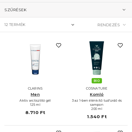
SZŰRÉSEK
12
TERMÉK
BIO
CLARINS
COSNATURE
Men
Komló
Aktív arctisztító gél
3 az 1-ben élénkítő tusfürdő és
125 ml
sampon
200 ml
8.710 Ft
1.540 Ft