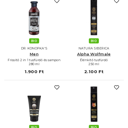
BIO
BIO
DR. KONOPKA'S
NATURA SIBERICA
Men
Alpha Wolfmale
Frissítő 2 in 1 tusfürdő és sampon
Élénkítő tusfürdő
280 ml
250 ml
1.900 Ft
2.100 Ft
BIO
BIO