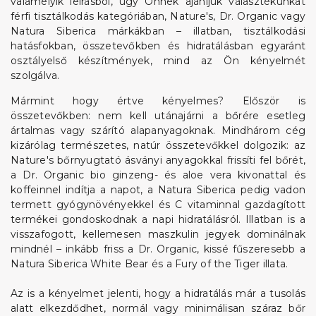
valamelyik leírásból, úgy Önnek ajánljuk választékunkat
férfi tisztálkodás kategóriában, Nature's, Dr. Organic vagy
Natura Siberica márkákban – illatban, tisztálkodási
hatásfokban, összetevőkben és hidratálásban egyaránt
osztályelső készítmények, mind az Ön kényelmét
szolgálva.
Mármint hogy értve kényelmes? Először is
összetevőkben: nem kell utánajárni a bőrére esetleg
ártalmas vagy szárító alapanyagoknak. Mindhárom cég
kizárólag természetes, natúr összetevőkkel dolgozik: az
Nature's bőrnyugtató ásványi anyagokkal frissíti fel bőrét,
a Dr. Organic bio ginzeng- és aloe vera kivonattal és
koffeinnel indítja a napot, a Natura Siberica pedig vadon
termett gyógynövényekkel és C vitaminnal gazdagított
termékei gondoskodnak a napi hidratálásról. Illatban is a
visszafogott, kellemesen maszkulin jegyek dominálnak
mindnél – inkább friss a Dr. Organic, kissé fűszeresebb a
Natura Siberica White Bear és a Fury of the Tiger illata.
Az is a kényelmet jelenti, hogy a hidratálás már a tusolás
alatt elkezdődhet, normál vagy minimálisan száraz bőr