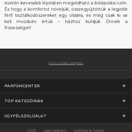
esetén kevesebb lépésben megoldható a bőrápolási rutin.
És hogy a komfortot növeljük, összegyűjtöttük a legjobb
férfi tisztálkodószereket egy oldalra, és még csak ki se
kell mozdulni értük – házhoz küldjük Önnek a
frissességet!
Fel az oldal tetejére!
PARFÜMCENTER
TOP KATEGÓRIÁK
ÜGYFÉLSZOLGÁLAT
ÁSZF
Adatvédelem
Szállítás és fizetés