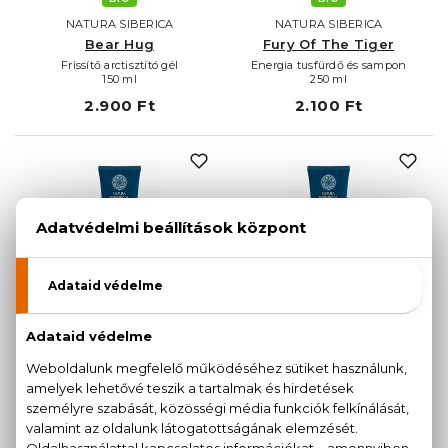
NATURA SIBERICA
NATURA SIBERICA
Bear Hug
Fury Of The Tiger
Frissítő arctisztító gél
Energia tusfürdő és sampon
150 ml
250 ml
2.900 Ft
2.100 Ft
BIO
BIO
NATURA SIBERICA
NATURA SIBERICA
Ice Energy
Northern Power
2 az 1-ben tusfürdő és sampon
3 az 1-ben tusfürdő, haj- és
200 ml
szakállmosó
200 ml
2.200 Ft
2.200 Ft