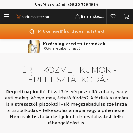
Ügyfélszolgálat: +36 20 779 1924
Bejelentkezés
Mit keresel? Írd ide, és mutatjuk!
Kizárólag eredeti termékek
100% hivatalos forrásból
FÉRFI KOZMETIKUMOK -
FÉRFI TISZTÁLKODÁS
Reggeli napindító, frissítő és vérpezsdítő zuhany, vagy
esti meleg, kényelmes, áztató fürdés? A férfiak számára
is a stressztől, piszoktól való megszabadulás szeánsza
a tisztálkodás – felkészülés a napra vagy a pihenésre.
Nemcsak tisztálkodást jelent, de revitalizálást, lelki
ráhangolódást is.