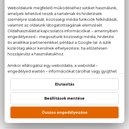
BIO
BIO
NATURE'S
NATURE'S
Hematite
Muschío d'Acqua
Eau De Toilette
Eau De Toilette
50 ml
50 ml
7.280 Ft
7.170 Ft
BIO
BIO
NATURE'S
NATURE'S
Papavero d'Oriente
Tulipano Bianco
Eau De Toilette
Eau De Toilette
50 ml
50 ml
9.970 Ft
7.900 Ft