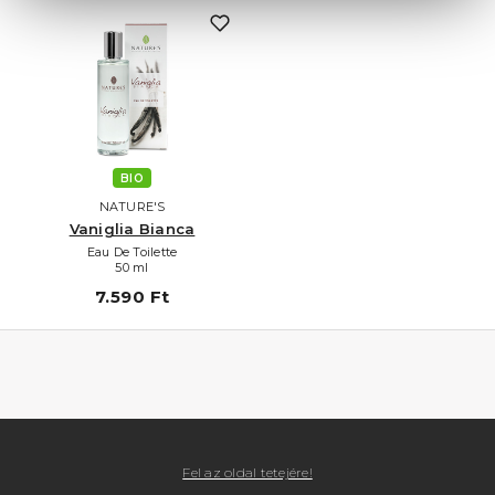
BIO
NATURE'S
Vaniglia Bianca
Eau De Toilette
50 ml
7.590 Ft
Fel az oldal tetejére!