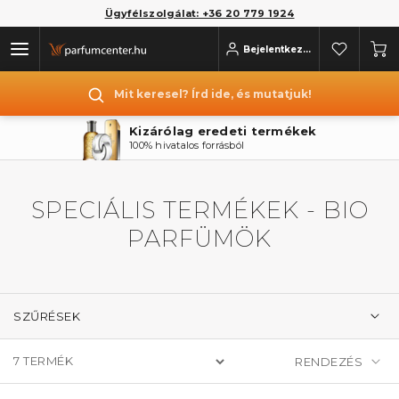
Ügyfélszolgálat: +36 20 779 1924
Bejelentkezés
Mit keresel? Írd ide, és mutatjuk!
Kizárólag eredeti termékek
100% hivatalos forrásból
SPECIÁLIS TERMÉKEK - BIO
PARFÜMÖK
SZŰRÉSEK
7
TERMÉK