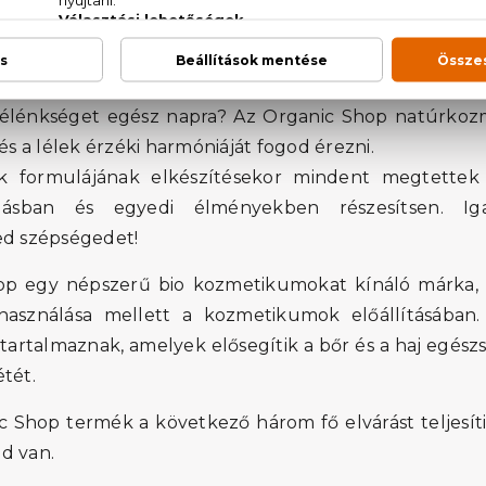
tedre! Mit akar valójában? Magával ragadó gyengédsé
s élénkséget egész napra? Az Organic Shop natúrkoz
 és a lélek érzéki harmóniáját fogod érezni.
k formulájának elkészítésekor mindent megtette
ásban és egyedi élményekben részesítsen. Ig
ed szépségedet!
p egy népszerű bio kozmetikumokat kínáló márka, a
lhasználása mellett a kozmetikumok előállításában
artalmaznak, amelyek elősegítik a bőr és a haj egészs
tét.
 Shop termék a következő három fő elvárást teljes
d van.