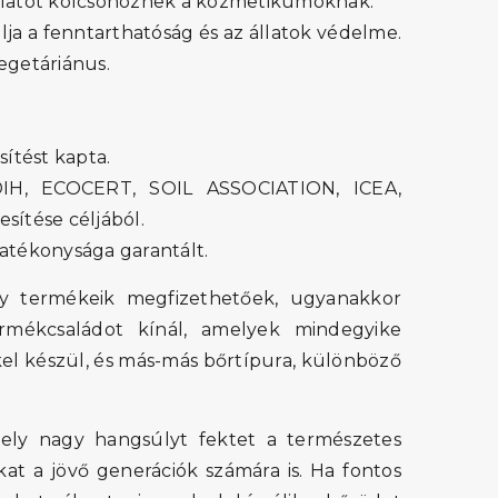
 illatot kölcsönöznek a kozmetikumoknak.
lja a fenntarthatóság és az állatok védelme.
egetáriánus.
tést kapta.
IH, ECOCERT, SOIL ASSOCIATION, ICEA,
ítése céljából.
tékonysága garantált.
y termékeik megfizethetőek, ugyanakkor
rmékcsaládot kínál, amelyek mindegyike
el készül, és más-más bőrtípura, különböző
ely nagy hangsúlyt fektet a természetes
at a jövő generációk számára is. Ha fontos