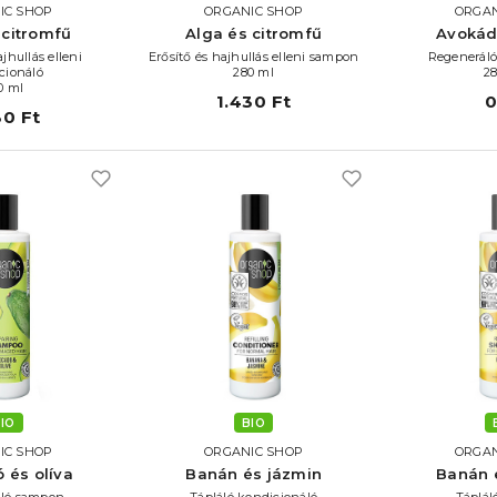
IC SHOP
ORGANIC SHOP
ORGAN
 citromfű
Alga és citromfű
Avokád
ajhullás elleni
Erősítő és hajhullás elleni sampon
Regeneráló
cionáló
280 ml
2
0 ml
1.430 Ft
0
30 Ft
IO
BIO
IC SHOP
ORGANIC SHOP
ORGAN
 és olíva
Banán és jázmin
Banán 
ló sampon
Tápláló kondicionáló
Táplá