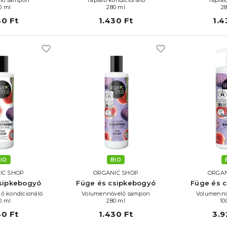
0 ml
280 ml
2
30 Ft
1.430 Ft
1.4
IO
BIO
IC SHOP
ORGANIC SHOP
ORGAN
sipkebogyó
Füge és csipkebogyó
Füge és 
ő kondícionáló
Volumennövelő sampon
Volumennö
0 ml
280 ml
10
30 Ft
1.430 Ft
3.9