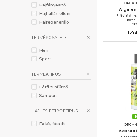
ORGAN
Hajfényesítő
Alga és
Hajhullás elleni
Erősítő és h
kondi
Hajregeneráló
28
1.4
TERMÉKCSALÁD
Men
Sport
TERMÉKTÍPUS
Férfi tusfürdő
Sampon
HAJ- ÉS FEJBŐRTÍPUS
B
Fakó, fáradt
ORGAN
Avokádó
Regenerá