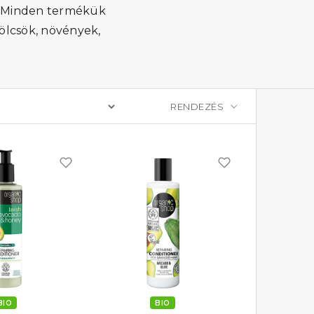
t. Minden termékük
ölcsök, növények,
BIO
BIO