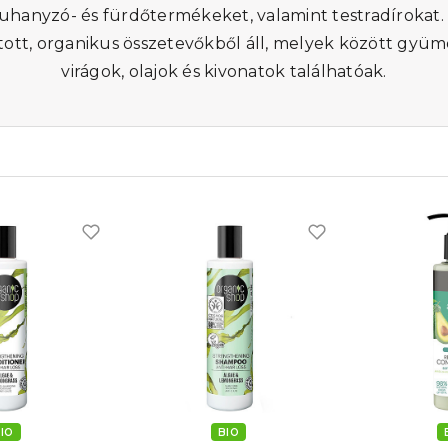
zuhanyzó- és fürdőtermékeket, valamint testradíroka
ott, organikus összetevőkből áll, melyek között gyüm
virágok, olajok és kivonatok találhatóak.
IO
BIO