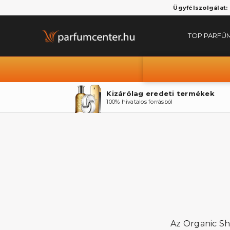
Ügyfélszolgálat:
TOP PARFÜ
Kizárólag eredeti termékek
100% hivatalos forrásból
Az Organic Sh