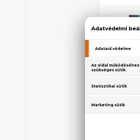
B
ORGAN
Sport - Mand
Sportolás utáni 
férf
20
1.4