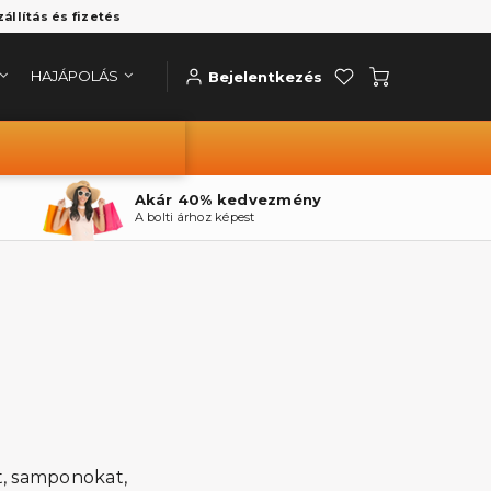
zállítás és fizetés
HAJÁPOLÁS
Bejelentkezés
Akár 40% kedvezmény
A bolti árhoz képest
t, samponokat,