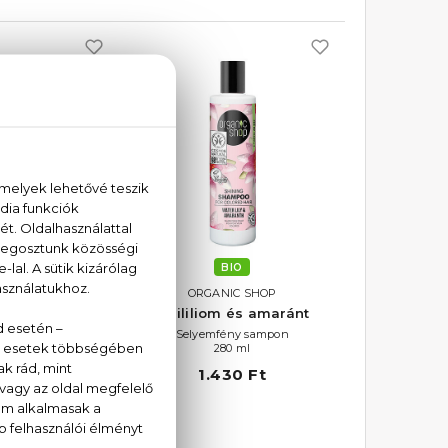
BIO
BIO
IC SHOP
ORGANIC SHOP
m és amaránt
Vizililiom és amaránt
 kondicionáló
Selyemfény sampon
80 ml
280 ml
30 Ft
1.430 Ft