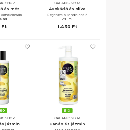
IC SHOP
ORGANIC SHOP
ó és méz
Avokádó és olíva
 kondicionáló
Regeneráló kondicionáló
80 ml
280 ml
 Ft
1.430 Ft
BIO
BIO
IC SHOP
ORGANIC SHOP
és jázmin
Banán és jázmin
ló sampon
Tápláló sampon