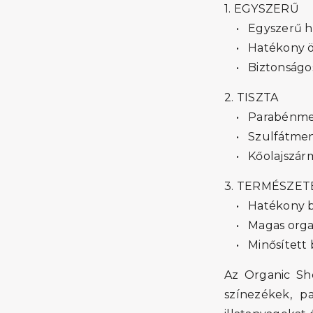
1. EGYSZERŰ
• Egyszerű h
• Hatékony ös
• Biztonságos
2. TISZTA
• Parabénme
• Szulfátmen
• Kőolajszár
3. TERMÉSZET
• Hatékony bi
• Magas organ
• Minősített b
Az Organic Sho
színezékek, pa