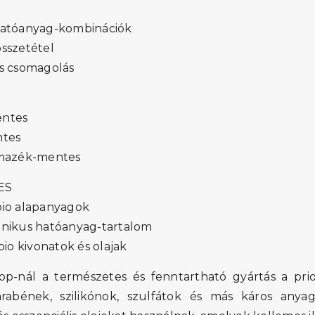
atóanyag-kombinációk
szetétel
 csomagolás
ntes
tes
mazék-mentes
ES
o alapanyagok
ikus hatóanyag-tartalom
io kivonatok és olajak
p-nál a természetes és fenntartható gyártás a prio
rabének, szilikónok, szulfátok és más káros anyago