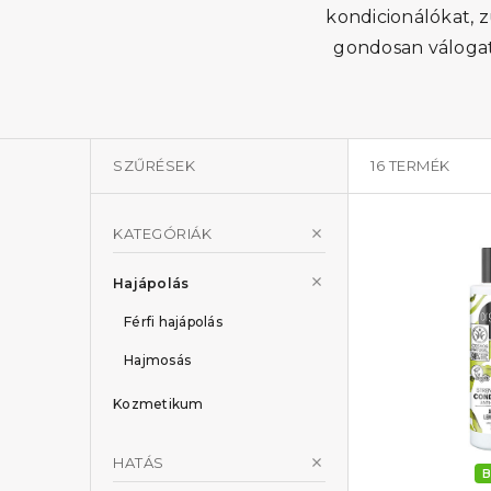
kondicionálókat, 
gondosan válogat
SZŰRÉSEK
16
TERMÉK
KATEGÓRIÁK
Hajápolás
Férfi hajápolás
Hajmosás
Kozmetikum
HATÁS
B