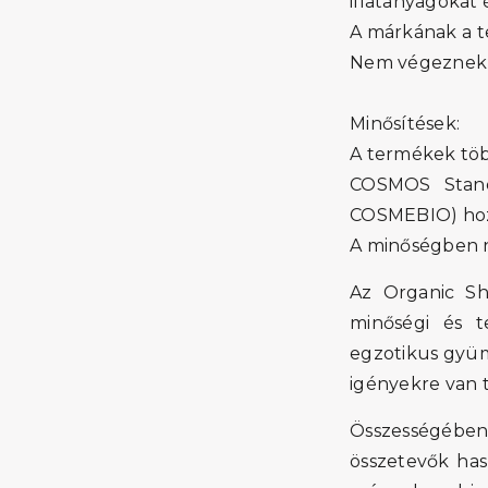
illatanyagokat 
A márkának a te
Nem végeznek á
Minősítések:
A termékek tö
COSMOS Stand
COSMEBIO) hozt
A minőségben n
Az Organic Sh
minőségi és t
egzotikus gyüm
igényekre van 
Összességében
összetevők has