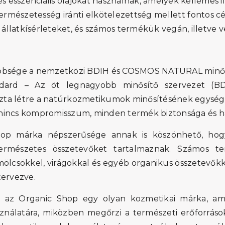
és esszenciális olajokat használnak, amelyek kellemes
rmészetesség iránti elkötelezettség mellett fontos cé
llatkísérleteket, és számos termékük vegán, illetve v
bbsége a nemzetközi BDIH és COSMOS NATURAL minősí
ard – Az öt legnagyobb minősítő szervezet (BD
a létre a natúrkozmetikumok minősítésének egységes
incs kompromisszum, minden termék biztonsága és ha
op márka népszerűsége annak is köszönhető, hog
ermészetes összetevőket tartalmaznak. Számos te
ölcsökkel, virágokkal és egyéb organikus összetevőkk
tervezve.
 az Organic Shop egy olyan kozmetikai márka, am
ználatára, miközben megőrzi a természeti erőforrások