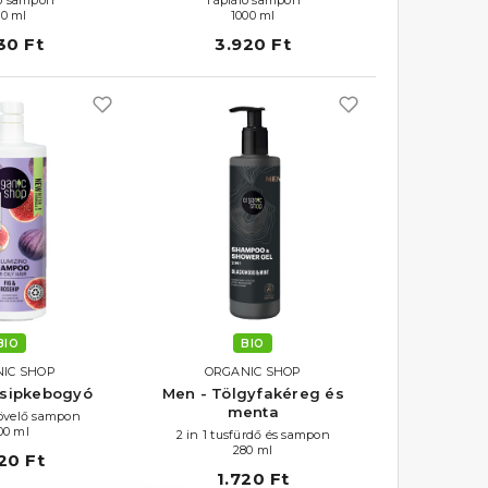
80 ml
1000 ml
30 Ft
3.920 Ft
BIO
BIO
IC SHOP
ORGANIC SHOP
csipkebogyó
Men - Tölgyfakéreg és
menta
velő sampon
00 ml
2 in 1 tusfürdő és sampon
280 ml
20 Ft
1.720 Ft