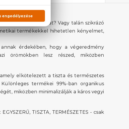
get? Békés nyugalmat? Vagy talán szikrázó
metikai termékekkel hihetetlen kényelmet,
k annak érdekében, hogy a végeredmény
azi örömökben lesz részed, miközben
mely elkötelezett a tiszta és természetes
. Különleges termékei 99%-ban organikus
égét, miközben minimalizálják a káros vegyi
íti: EGYSZERŰ, TISZTA, TERMÉSZETES - csak