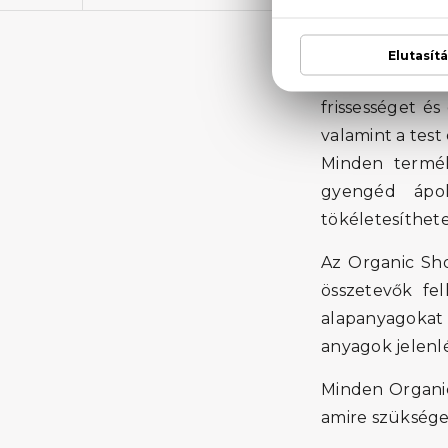
Hallgass a tes
frissességet é
valamint a test
Minden termé
gyengéd ápol
tökéletesíthet
Az Organic Sho
összetevők fe
alapanyagokat t
anyagok jelenlé
Minden Organic
amire szüksége