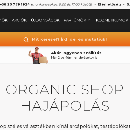
 +36 20 779 1924
(munkanapokon 9:00 és 17:00 között)
Elérhetőség
S
MÖK
AKCIÓK
ÚJDONSÁGOK
PARFÜMÖK
KOZMETIKUMOK
Mit keresel? Írd ide, és mutatjuk!
Akár ingyenes szállítás
Már 2 parfüm rendelésekor is
ORGANIC SHOP
HAJÁPOLÁS
op széles választékben kínál arcápolókat, testápolóka