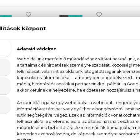
IO
BIO
IC SHOP
ORGANIC SHOP
ORGAN
ula és fehérje
Sport - Papaya és kollagén
Vizililio
sampon és tusfürdő
Sportolás utáni sampon és tusfürdő
Selyemfény
iaknak
nőknek
2
0 ml
200 ml
1.4
30 Ft
1.430 Ft