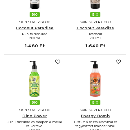
BIO
BIO
SKIN SUPER GOOD
SKIN SUPER GOOD
Coconut Paradise
Coconut Paradise
Puhító tusfürdő
Testradír
200 ml
200 ml
1.480 Ft
1.640 Ft
BIO
BIO
SKIN SUPER GOOD
SKIN SUPER GOOD
Dino Power
Energy Bomb
2 in 1 tusfürdő és sampon almával
Tusfürdő bazsalikommal és
és körtével
fagyasztott mandarinnal
500 ml
500 ml