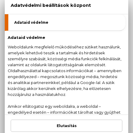
BIO
BIO
SKIN SUPER GOOD
SKIN SUPER GOOD
Lychee Bubblegum
Mermaid Beauty
Fényfokozó testradír
Csillámló hidratáló testápoló
360 ml
mousse
250 ml
1.600 Ft
1.740 Ft
BIO
BIO
SKIN SUPER GOOD
SKIN SUPER GOOD
Mermaid Beauty
Mermaid Beauty