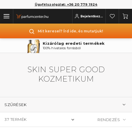
Ügyfélszolgálat: +36 20 779 1924
Bejelentkezés
Mit keresel? Írd ide, és mutatjuk!
Kizárólag eredeti termékek
100% hivatalos forrásból
SKIN SUPER GOOD
KOZMETIKUM
SZŰRÉSEK
37
TERMÉK