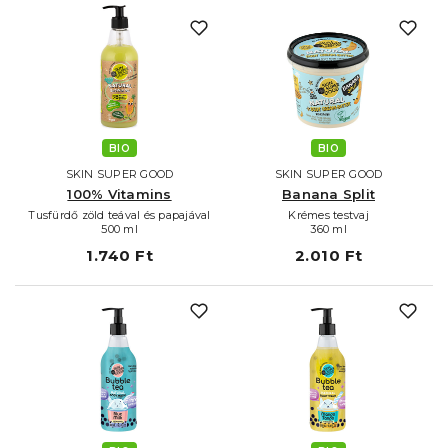
BIO
BIO
SKIN SUPER GOOD
SKIN SUPER GOOD
100% Vitamins
Banana Split
Tusfürdő zöld teával és papajával
Krémes testvaj
500 ml
360 ml
1.740 Ft
2.010 Ft