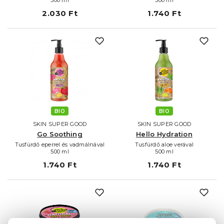
2.030 Ft
1.740 Ft
BIO
BIO
SKIN SUPER GOOD
SKIN SUPER GOOD
Go Soothing
Hello Hydration
Tusfürdő eperrel és vadmálnával
Tusfürdő aloe verával
500 ml
500 ml
1.740 Ft
1.740 Ft