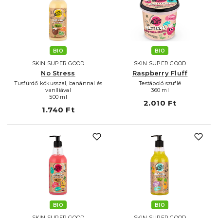
BIO
BIO
SKIN SUPER GOOD
SKIN SUPER GOOD
No Stress
Raspberry Fluff
Tusfürdő kókusszal, banánnal és
Testápoló szuflé
vaníliával
360 ml
500 ml
2.010 Ft
1.740 Ft
BIO
BIO
SKIN SUPER GOOD
SKIN SUPER GOOD