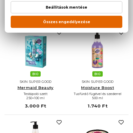
Hidratáló tusfürdő
Hámlasztó testradír
500 ml
250 ml
2.030 Ft
1.740 Ft
BIO
BIO
SKIN SUPER GOOD
SKIN SUPER GOOD
Mermaid Beauty
Moisture Boost
Testápoló szett
Tusfürdő fügével és szederrel
250+100 ml
500 ml
3.000 Ft
1.740 Ft