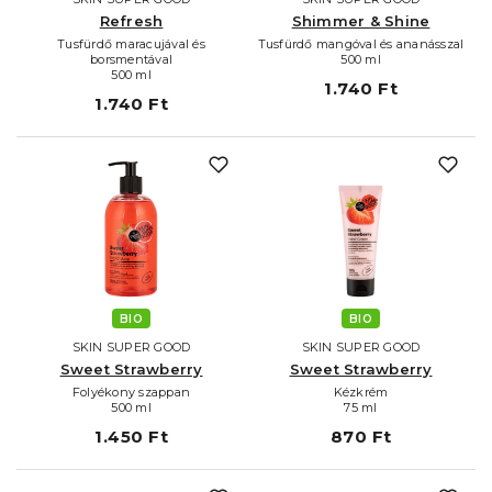
Refresh
Shimmer & Shine
Tusfürdő maracujával és
Tusfürdő mangóval és ananásszal
borsmentával
500 ml
500 ml
1.740 Ft
1.740 Ft
BIO
BIO
SKIN SUPER GOOD
SKIN SUPER GOOD
Sweet Strawberry
Sweet Strawberry
Folyékony szappan
Kézkrém
500 ml
75 ml
1.450 Ft
870 Ft