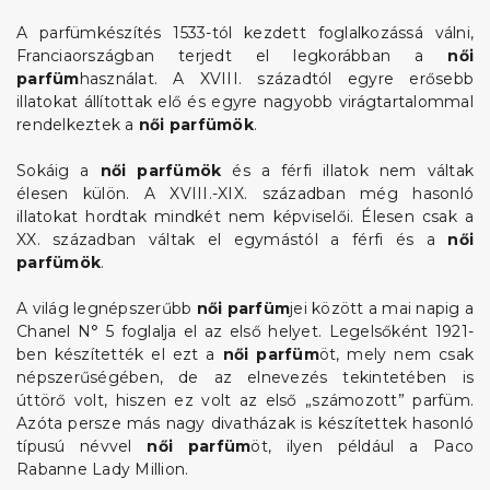
A parfümkészítés 1533-tól kezdett foglalkozássá válni,
Franciaországban terjedt el legkorábban a
női
parfüm
használat. A XVIII. századtól egyre erősebb
illatokat állítottak elő és egyre nagyobb virágtartalommal
rendelkeztek a
női parfümök
.
Sokáig a
női parfümök
és a férfi illatok nem váltak
élesen külön. A XVIII.-XIX. században még hasonló
illatokat hordtak mindkét nem képviselői. Élesen csak a
XX. században váltak el egymástól a férfi és a
női
parfümök
.
A világ legnépszerűbb
női parfüm
jei között a mai napig a
Chanel N° 5 foglalja el az első helyet. Legelsőként 1921-
ben készítették el ezt a
női parfüm
öt, mely nem csak
népszerűségében, de az elnevezés tekintetében is
úttörő volt, hiszen ez volt az első „számozott” parfüm.
Azóta persze más nagy divatházak is készítettek hasonló
típusú névvel
női parfüm
öt, ilyen például a Paco
Rabanne Lady Million.