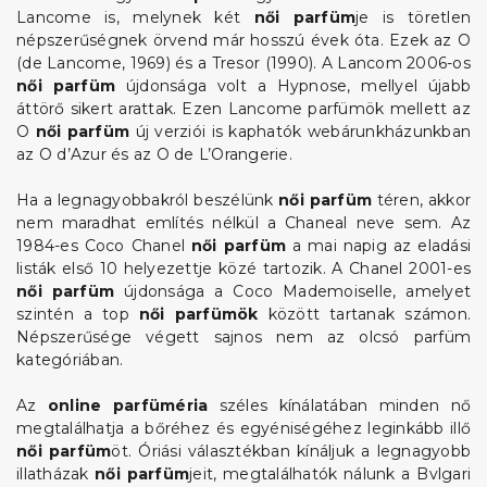
Lancome is, melynek két
női parfüm
je is töretlen
népszerűségnek örvend már hosszú évek óta. Ezek az O
(de Lancome, 1969) és a Tresor (1990). A Lancom 2006-os
női parfüm
újdonsága volt a Hypnose, mellyel újabb
áttörő sikert arattak. Ezen Lancome parfümök mellett az
O
női parfüm
új verziói is kaphatók webárunkházunkban
az O d’Azur és az O de L’Orangerie.
Ha a legnagyobbakról beszélünk
női parfüm
téren, akkor
nem maradhat említés nélkül a Chaneal neve sem. Az
1984-es Coco Chanel
női parfüm
a mai napig az eladási
listák első 10 helyezettje közé tartozik. A Chanel 2001-es
női parfüm
újdonsága a Coco Mademoiselle, amelyet
szintén a top
női parfümök
között tartanak számon.
Népszerűsége végett sajnos nem az olcsó parfüm
kategóriában.
Az
online parfüméria
széles kínálatában minden nő
megtalálhatja a bőréhez és egyéniségéhez leginkább illő
női parfüm
öt. Óriási választékban kínáljuk a legnagyobb
illatházak
női parfüm
jeit, megtalálhatók nálunk a Bvlgari