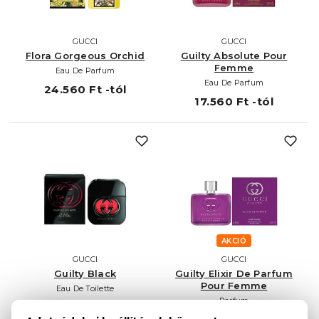
GUCCI
GUCCI
Flora Gorgeous Orchid
Guilty Absolute Pour
Femme
Eau De Parfum
Eau De Parfum
24.560 Ft -tól
17.560 Ft -tól
AKCIÓ
GUCCI
GUCCI
Guilty Black
Guilty Elixir De Parfum
Pour Femme
Eau De Toilette
Parfum
46.910 Ft -tól
60 ml