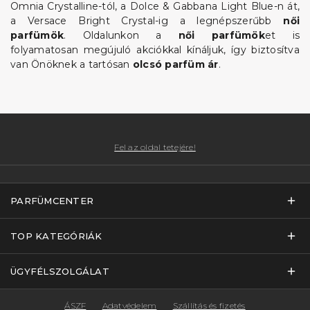
Omnia Crystalline-tól, a Dolce & Gabbana Light Blue-n át,
a Versace Bright Crystal-ig a legnépszerűbb
női
parfümök
. Oldalunkon a
női parfümök
et is
folyamatosan megújuló akciókkal kínáljuk, így biztosítva
van Önöknek a tartósan
olcsó parfüm ár
.
Fel az oldal tetejére!
PARFÜMCENTER
TOP KATEGÓRIÁK
ÜGYFÉLSZOLGÁLAT
ÁSZF
Adatvédelem
Szállítás és fizetés