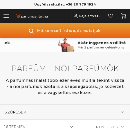
Ügyfélszolgálat: +36 20 779 1924
Bejelentkezés
Mit keresel? Írd ide, és mutatjuk!
Akár ingyenes szállítás
Már 2 parfüm rendelésekor is
PARFÜM - NŐI PARFÜMÖK
A parfümhasználat több ezer éves múltra tekint vissza
- a női parfümök azóta is a szépségápolás, jó közérzet
és a vágykeltés eszközei.
SZŰRÉSEK
16
TERMÉK