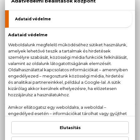
27.240 Ft
33.300 Ft
GUCCI
GUCCI
Guilty Pour Femme
Guilty Pour Femme
Eau De Parfum
Eau De Parfum Intense
20.170 Ft -tól
22.360 Ft -tól