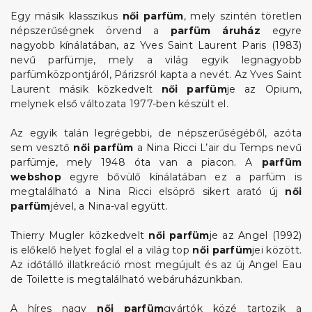
Egy másik klasszikus
női parfüm
, mely szintén töretlen
népszerűségnek örvend a
parfüm áruház
egyre
nagyobb kínálatában, az Yves Saint Laurent Paris (1983)
nevű parfümje, mely a világ egyik legnagyobb
parfümközpontjáról, Párizsról kapta a nevét. Az Yves Saint
Laurent másik közkedvelt
női parfüm
je az Opium,
melynek első változata 1977-ben készült el.
Az egyik talán legrégebbi, de népszerűségéből, azóta
sem vesztő
női parfüm
a Nina Ricci L’air du Temps nevű
parfümje, mely 1948 óta van a piacon. A
parfüm
webshop
egyre bővülő kínálatában ez a parfüm is
megtalálható a Nina Ricci elsöprő sikert arató új
női
parfüm
jével, a Nina-val együtt.
Thierry Mugler közkedvelt
női parfüm
je az Angel (1992)
is előkelő helyet foglal el a világ top
női parfüm
jei között.
Az időtálló illatkreáció most megújult és az új Angel Eau
de Toilette is megtalálható webáruházunkban.
A híres nagy
női parfüm
gyártók közé tartozik a