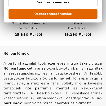
GUCCI
GUCCI
Guilty Pour Femme
Rush
Eau De Toilette
Eau De Toilette
25.880 Ft -tól
19.290 Ft -tól
Női parfümök
A parfümhasználat több ezer éves múltra tekint vissza.
Női parfümök
et már az ókori Egyiptomban is használtak
a szépségápoláshoz és a vágykeltéshez. A felsőbb
osztályokba tartozó nők parfümjeinek fő alapanyagai a
mandulaolaj, a méz és a fahéj voltak, míg a kevésbé
tehetősek
női parfüm
jei mentát és kakukkfüvet
tartalmaztak. A későbbiekben a kereskedelemnek
köszönhetően új alapanyagokkal gazdagodtak a
női
parfümök
, ilyen volt a mirha, a kámfor és a cimetfa.