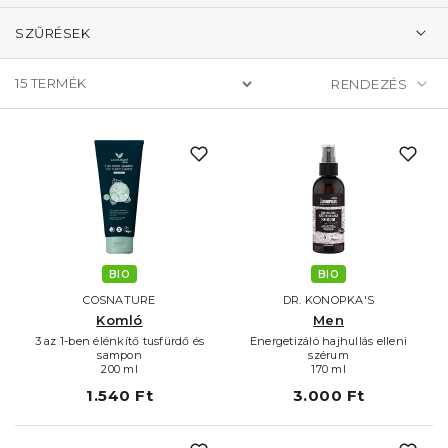
SZŰRÉSEK
15
TERMÉK
BIO
BIO
COSNATURE
DR. KONOPKA'S
Komló
Men
3 az 1-ben élénkítő tusfürdő és
Energetizáló hajhullás elleni
sampon
szérum
200 ml
170 ml
1.540 Ft
3.000 Ft