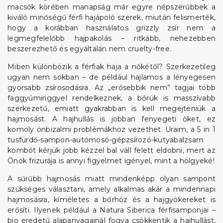
macsók körében manapság már egyre népszerűbbek a
kiváló minőségű férfi hajápoló szerek, miután felismerték,
hogy a korábban használatos grizzly zsír nem a
legmegfelelőbb hajpakolás – ritkább, nehezebben
beszerezhető és egyáltalán nem cruelty-free.
Miben különbözik a férfiak haja a nőkétől? Szerkezetileg
ugyan nem sokban – de például hajlamos a lényegesen
gyorsabb zsírosodásra. Az „erősebbik nem” tagjai több
faggyúmiriggyel rendelkeznek, a bőrük is masszívabb
szerkezetű, emiatt gyakrabban is kell megejteniük a
hajmosást. A hajhullás is jobban fenyegeti őket, ez
komoly önbizalmi problémákhoz vezethet. Uraim, a 5 in 1
tusfürdő-sampon-autómosó-gépzsírozó-kutyabalzsam
kombót kérjük jobb kézzel bal váll felett eldobni, mert az
Önök frizurája is annyi figyelmet igényel, mint a hölgyeké!
A sűrűbb hajmosás miatt mindenképp olyan sampont
szükséges választani, amely alkalmas akár a mindennapi
hajmosásra, kíméletes a bőrhöz és a hajgyökereket is
erősíti. Ilyenek például a Natura Siberica férfisamponjai –
bio eredetű alapanyagainál fogva csökkentik a hajhullást,