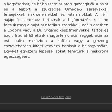
a korpásodást, és hajbalzsam szinten gazdagítják a hajat
és a fejbőrt a szükséges Omega-3 zsírsavakkal,
fehérjékkel, mikroelemekkel és vitaminokkal. A férfi
hajápoló szerekhez tartoznak a hajformázók is – ne
fojtsuk meg a hajat szintetikus szerekkel! Ideális esetben
a Logona vagy a Dr. Organic készítményekkel tartós és
ápolt frizurát lőhetünk magunknak akár reggel, akár az
esti bulira, miközben a koffein vagy a ginzeng
észrevehetően kifejti kedvező hatásait a hajhagymákra.
Egy-két egyszerű lépéssel sokat tehetünk a hajkorona
egészségéért.
Fel az oldal tetejére!