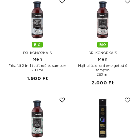
BIO
BIO
DR. KONOPKA'S
DR. KONOPKA'S
Men
Men
Frissítő 2 in 1 tusfürdő és sampon
Hajhullás elleni energetizáló
280 ml
sampon
280 ml
1.900 Ft
2.000 Ft