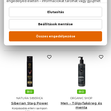
BIO
BIO
NATURA SIBERICA
NATURA SIBERICA
Savage Spirit
Severe Force
Hajformázó gél
Mélytisztító sampon minden
150 ml
hajtípusra
200 ml
2.500 Ft
2.200 Ft
BIO
BIO
NATURA SIBERICA
ORGANIC SHOP
Siberian Stag Power
Men - Tölgyfakéreg és
menta
Korpásodás elleni sampon