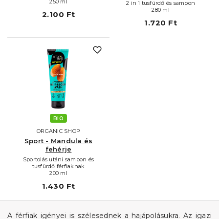
250 ml
2 in 1 tusfürdő és sampon
280 ml
2.100 Ft
1.720 Ft
BIO
ORGANIC SHOP
Sport - Mandula és
fehérje
Sportolás utáni sampon és
tusfürdő férfiaknak
200 ml
1.430 Ft
A férfiak igényei is szélesednek a hajápolásukra. Az igazi