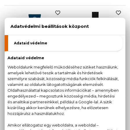
BIO
BIO
NATURA SIBERICA
NATURA SIBERICA
Northern Power
Polar Wolf
3 az 1-ben tusfürdő, haj- és
Erősítő sampon és kondicionáló
szakállmosó
250 ml
200 ml
2.100 Ft
2.200 Ft