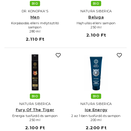
BIO
BIO
DR. KONOPKA'S
NATURA SIBERICA
Men
Beluga
Korpásodás elleni mélytisztító
Hajhullás elleni sampon
sampon
250 ml
280 ml
2.100 Ft
2.110 Ft
BIO
BIO
NATURA SIBERICA
NATURA SIBERICA
Fury Of The Tiger
Ice Energy
Energia tusfürdő és sampon
2 az 1-ben tusfürdő és sampon
250 ml
200 ml
2.100 Ft
2.200 Ft