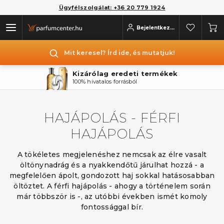
Ügyfélszolgálat: +36 20 779 1924
Bejelentkezés
Mit keresel? Írd ide, és mutatjuk!
Kizárólag eredeti termékek
100% hivatalos forrásból
HAJÁPOLÁS - FÉRFI
HAJÁPOLÁS
A tökéletes megjelenéshez nemcsak az élre vasalt
öltönynadrág és a nyakkendőtű járulhat hozzá - a
megfelelően ápolt, gondozott haj sokkal hatásosabban
öltöztet. A férfi hajápolás - ahogy a történelem során
már többször is -, az utóbbi években ismét komoly
fontossággal bír.