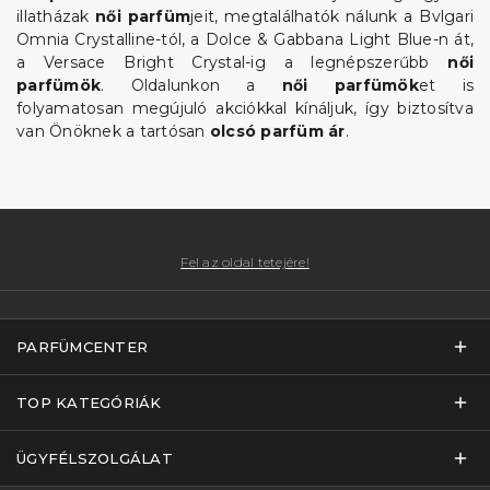
illatházak
női parfüm
jeit, megtalálhatók nálunk a Bvlgari
Omnia Crystalline-tól, a Dolce & Gabbana Light Blue-n át,
a Versace Bright Crystal-ig a legnépszerűbb
női
parfümök
. Oldalunkon a
női parfümök
et is
folyamatosan megújuló akciókkal kínáljuk, így biztosítva
van Önöknek a tartósan
olcsó parfüm ár
.
Fel az oldal tetejére!
PARFÜMCENTER
TOP KATEGÓRIÁK
ÜGYFÉLSZOLGÁLAT