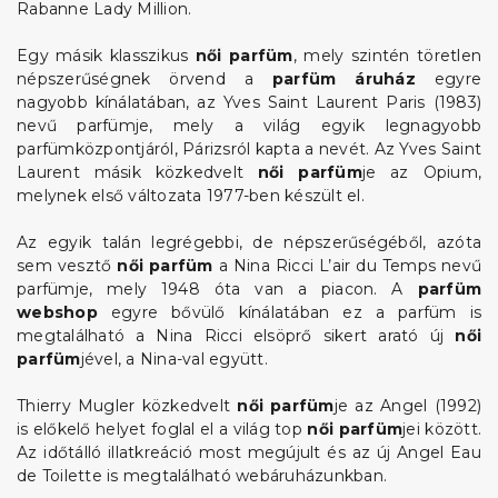
Rabanne Lady Million.
Egy másik klasszikus
női parfüm
, mely szintén töretlen
népszerűségnek örvend a
parfüm áruház
egyre
nagyobb kínálatában, az Yves Saint Laurent Paris (1983)
nevű parfümje, mely a világ egyik legnagyobb
parfümközpontjáról, Párizsról kapta a nevét. Az Yves Saint
Laurent másik közkedvelt
női parfüm
je az Opium,
melynek első változata 1977-ben készült el.
Az egyik talán legrégebbi, de népszerűségéből, azóta
sem vesztő
női parfüm
a Nina Ricci L’air du Temps nevű
parfümje, mely 1948 óta van a piacon. A
parfüm
webshop
egyre bővülő kínálatában ez a parfüm is
megtalálható a Nina Ricci elsöprő sikert arató új
női
parfüm
jével, a Nina-val együtt.
Thierry Mugler közkedvelt
női parfüm
je az Angel (1992)
is előkelő helyet foglal el a világ top
női parfüm
jei között.
Az időtálló illatkreáció most megújult és az új Angel Eau
de Toilette is megtalálható webáruházunkban.