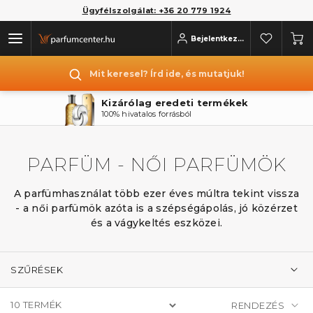
Ügyfélszolgálat: +36 20 779 1924
Bejelentkezés
Mit keresel? Írd ide, és mutatjuk!
Kizárólag eredeti termékek
100% hivatalos forrásból
PARFÜM - NŐI PARFÜMÖK
A parfümhasználat több ezer éves múltra tekint vissza
- a női parfümök azóta is a szépségápolás, jó közérzet
és a vágykeltés eszközei.
SZŰRÉSEK
10
TERMÉK