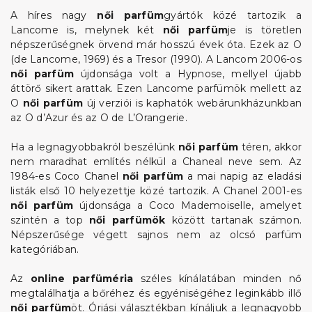
A híres nagy
női parfüm
gyártók közé tartozik a
Lancome is, melynek két
női parfüm
je is töretlen
népszerűségnek örvend már hosszú évek óta. Ezek az O
(de Lancome, 1969) és a Tresor (1990). A Lancom 2006-os
női parfüm
újdonsága volt a Hypnose, mellyel újabb
áttörő sikert arattak. Ezen Lancome parfümök mellett az
O
női parfüm
új verziói is kaphatók webárunkházunkban
az O d’Azur és az O de L’Orangerie.
Ha a legnagyobbakról beszélünk
női parfüm
téren, akkor
nem maradhat említés nélkül a Chaneal neve sem. Az
1984-es Coco Chanel
női parfüm
a mai napig az eladási
listák első 10 helyezettje közé tartozik. A Chanel 2001-es
női parfüm
újdonsága a Coco Mademoiselle, amelyet
szintén a top
női parfümök
között tartanak számon.
Népszerűsége végett sajnos nem az olcsó parfüm
kategóriában.
Az
online parfüméria
széles kínálatában minden nő
megtalálhatja a bőréhez és egyéniségéhez leginkább illő
női parfüm
öt. Óriási választékban kínáljuk a legnagyobb