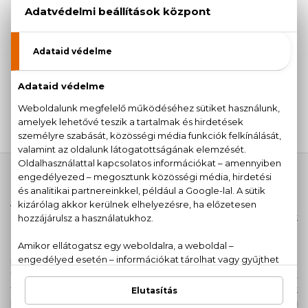
GUERLAIN
GUERLAIN
Mon Guerlain Sparkling
Samsara (2017)
Bouquet
Eau De Parfum
Eau De Parfum
42.520 Ft -tól
27.200 Ft -tól
Női parfümök
A parfümhasználat több ezer éves múltra tekint vissza.
Női parfümök
et már az ókori Egyiptomban is használtak
a szépségápoláshoz és a vágykeltéshez. A felsőbb
osztályokba tartozó nők parfümjeinek fő alapanyagai a
mandulaolaj, a méz és a fahéj voltak, míg a kevésbé
tehetősek
női parfüm
jei mentát és kakukkfüvet
tartalmaztak. A későbbiekben a kereskedelemnek
köszönhetően új alapanyagokkal gazdagodtak a
női