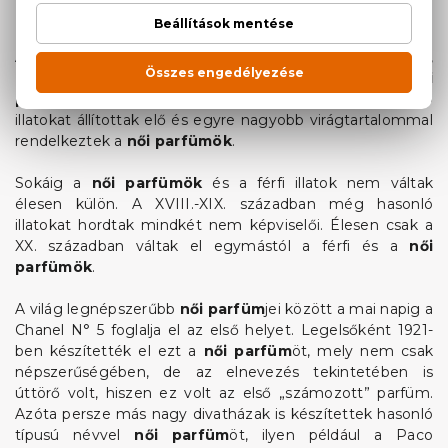
parfümök
, ilyen volt a mirha, a kámfor és a cimetfa.
A parfümkészítés 1533-tól kezdett foglalkozássá válni,
Franciaországban terjedt el legkorábban a
női
parfüm
használat. A XVIII. századtól egyre erősebb
illatokat állítottak elő és egyre nagyobb virágtartalommal
rendelkeztek a
női parfümök
.
Sokáig a
női parfümök
és a férfi illatok nem váltak
élesen külön. A XVIII.-XIX. században még hasonló
illatokat hordtak mindkét nem képviselői. Élesen csak a
XX. században váltak el egymástól a férfi és a
női
parfümök
.
A világ legnépszerűbb
női parfüm
jei között a mai napig a
Chanel N° 5 foglalja el az első helyet. Legelsőként 1921-
ben készítették el ezt a
női parfüm
öt, mely nem csak
népszerűségében, de az elnevezés tekintetében is
úttörő volt, hiszen ez volt az első „számozott” parfüm.
Azóta persze más nagy divatházak is készítettek hasonló
típusú névvel
női parfüm
öt, ilyen például a Paco