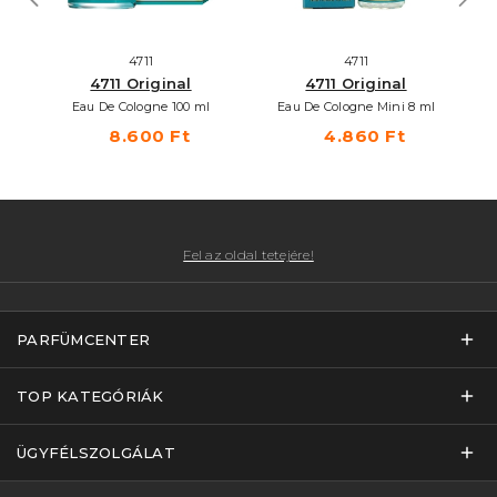
4711
4711
4711 Original
4711 Original
Eau De Cologne 100 ml
Eau De Cologne Mini 8 ml
8.600 Ft
4.860 Ft
Fel az oldal tetejére!
PARFÜMCENTER
TOP KATEGÓRIÁK
ÜGYFÉLSZOLGÁLAT