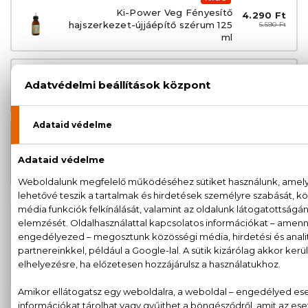
Ki-Power Veg Fényesítő
4.290 Ft
hajszerkezet-újjáépítő szérum 125
5.590 Ft
ml
AKCIÓ
1.780 Ft
Ki-Power Veg Hajszerkezet-
2.390 Ft
újjáépítő előkészítő sampon 300 ml
AKCIÓ
Ki-Power Veg Hajszerkezet-
3.479 Ft
újjáépítő előkészítő sampon 1000
4.590 Ft
ml
100% eredeti termékek,
14 napos visszaküldési
garanciával
+36
Kérdésed van, elakadtál? Hívd ügyfélszolgálatunkat:
20 779 1924