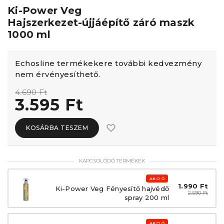
Ki-Power Veg
Hajszerkezet-újjáépítő záró maszk
1000 ml
Echosline termékekere további kedvezmény
nem érvényesíthető.
4.690 Ft
3.595 Ft
KOSÁRBA TESZEM
KAPCSOLÓDÓ TERMÉKEK
AKCIÓ
1.990 Ft
Ki-Power Veg Fényesítő hajvédő
2.590 Ft
spray 200 ml
AKCIÓ