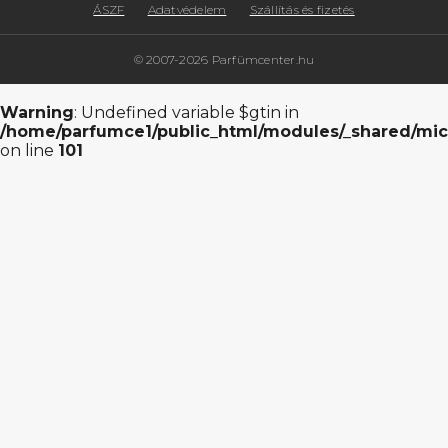
ÁSZF
Adatvédelem
Szállítás és fizetés
© 2007-2026 Parfümcenter.hu
Warning
: Undefined variable $gtin in
/home/parfumce1/public_html/modules/_shared/mic
on line
101