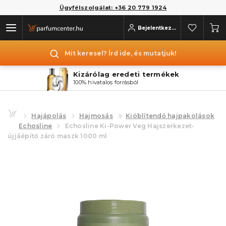
Ügyfélszolgálat: +36 20 779 1924
Bejelentkezés
Mit keresel? Írd ide, és mutatjuk!
Kizárólag eredeti termékek
100% hivatalos forrásból
Hajápolás
Hajmosás
Kiöblítendő hajpakolások
Echosline
Echosline Ki-Power Veg Hajszerkezet-
újjáépítő záró maszk 1000 ml