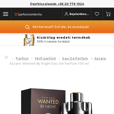
Ügyfélszolgálat: +36 20 779 1924
Bejelentkezés
Mit keresel? Írd ide, és mutatjuk!
Kizárólag eredeti termékek
100% hivatalos forrásból
Parfüm
Férfi parfüm
Eau De Parfum
Azzaro
Azzaro Wanted By Night Eau De Parfum 100 ml