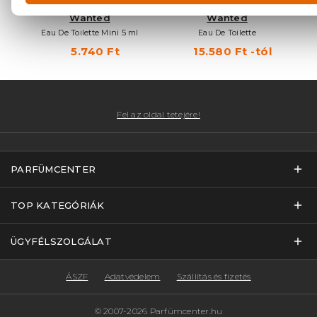
AZZARO
AZZARO
Wanted
Wanted
Eau De Toilette Mini 5 ml
Eau De Toilette
5.740 Ft
15.580 Ft -tól
Fel az oldal tetejére!
PARFÜMCENTER
TOP KATEGÓRIÁK
ÜGYFÉLSZOLGÁLAT
ÁSZF
Adatvédelem
Szállítás és fizetés
© 2007-2026 Parfümcenter.hu