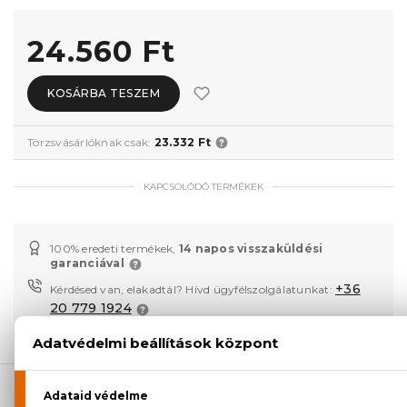
24.560 Ft
KOSÁRBA TESZEM
Törzsvásárlóknak csak:
23.332 Ft
KAPCSOLÓDÓ TERMÉKEK
100% eredeti termékek,
14 napos visszaküldési
garanciával
+36
Kérdésed van, elakadtál? Hívd ügyfélszolgálatunkat:
20 779 1924
LEÍRÁS