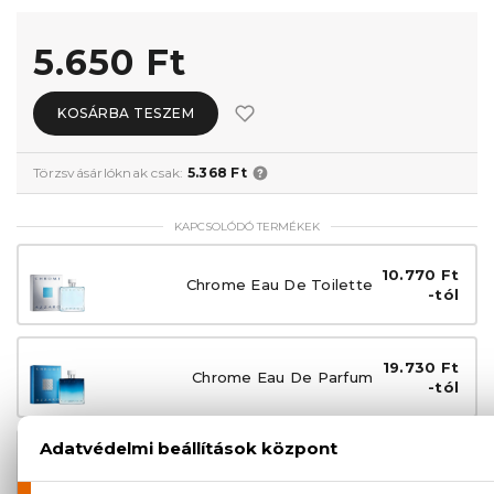
5.650 Ft
KOSÁRBA TESZEM
Törzsvásárlóknak csak:
5.368 Ft
KAPCSOLÓDÓ TERMÉKEK
10.770 Ft
Chrome Eau De Toilette
-tól
19.730 Ft
Chrome Eau De Parfum
-tól
16.460 Ft
Chrome Parfum
-tól