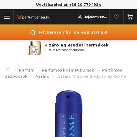
Ügyfélszolgálat: +36 20 779 1924
Bejelentkezés
Mit keresel? Írd ide, és mutatjuk!
Kizárólag eredeti termékek
100% hivatalos forrásból
Parfüm
Parfümös kozmetikumok
Parfümös
dezodorok
Azzaro
Azzaro Chrome Body spray 150 ml