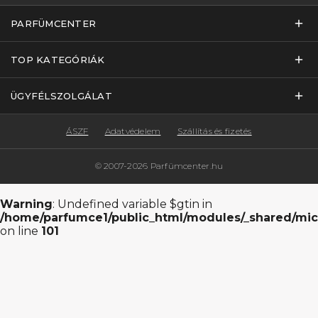
PARFÜMCENTER
TOP KATEGÓRIÁK
ÜGYFÉLSZOLGÁLAT
ÁSZF
Adatvédelem
Szállítás és fizetés
© 2007-2026 Parfümcenter.hu
Warning
: Undefined variable $gtin in
/home/parfumce1/public_html/modules/_shared/mic
on line
101