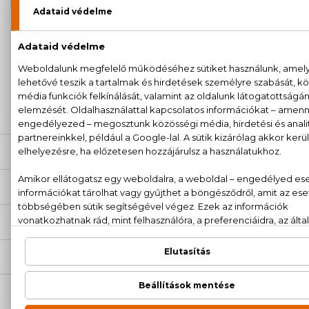
100% eredeti termékek,
14 napos visszaküldési
garanciával
+36
Kérdésed van, elakadtál? Hívd ügyfélszolgálatunkat:
20 779 1924
LEÍRÁS
ÉRTÉKELÉSEK (0)
SZÁLLÍTÁS