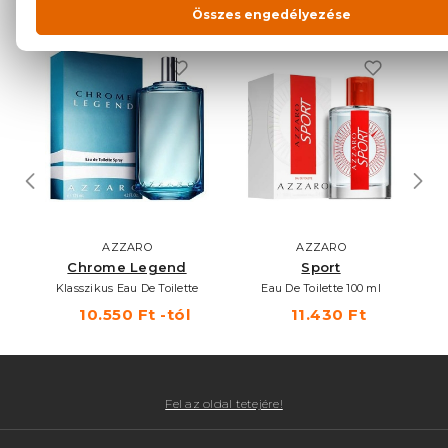
NEKED AJÁNLJUK
AZZARO
AZZARO
Chrome Legend
Sport
Klasszikus Eau De Toilette
Eau De Toilette 100 ml
10.550 Ft -tól
11.430 Ft
Fel az oldal tetejére!