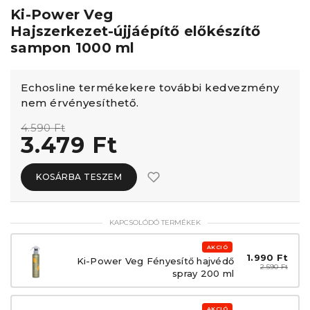
Ki-Power Veg
Hajszerkezet-újjáépítő előkészítő
sampon 1000 ml
Echosline termékekere további kedvezmény
nem érvényesíthető.
4.590 Ft
3.479 Ft
KOSÁRBA TESZEM
KAPCSOLÓDÓ TERMÉKEK
AKCIÓ
1.990 Ft
Ki-Power Veg Fényesítő hajvédő
2.590 Ft
spray 200 ml
AKCIÓ