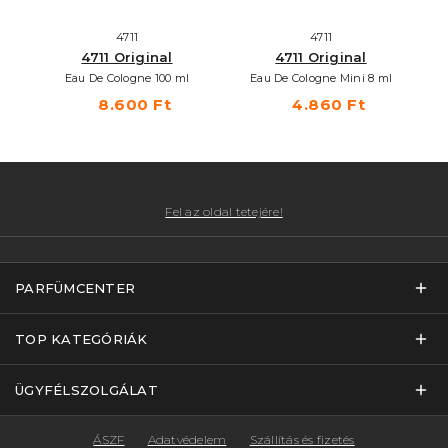
4711
4711
4711 Original
4711 Original
Eau De Cologne 100 ml
Eau De Cologne Mini 8 ml
8.600 Ft
4.860 Ft
Fel az oldal tetejére!
PARFÜMCENTER
TOP KATEGÓRIÁK
ÜGYFÉLSZOLGÁLAT
ÁSZF
Adatvédelem
Szállítás és fizetés