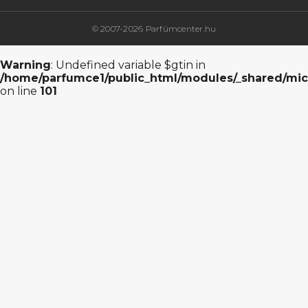
© 2007-2026 Parfümcenter.hu
Warning
: Undefined variable $gtin in
/home/parfumce1/public_html/modules/_shared/mic
on line
101