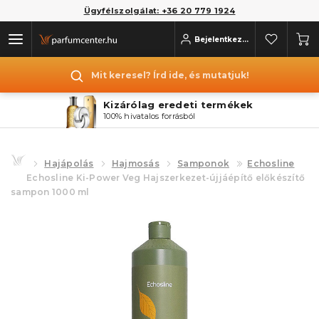
Ügyfélszolgálat: +36 20 779 1924
Bejelentkezés
Mit keresel? Írd ide, és mutatjuk!
Kizárólag eredeti termékek
100% hivatalos forrásból
Hajápolás
Hajmosás
Samponok
Echosline
Echosline Ki-Power Veg Hajszerkezet-újjáépítő előkészítő
sampon 1000 ml