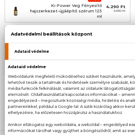
Ki-Power Veg Fényesítő
4.290 Ft
hajszerkezet-újjáépítő szérum 125
5.590 Ft
ml
AKCIÓ
3.595 Ft
Ki-Power Veg Hajszerkezet-
4.690 Ft
újjáépítő záró maszk 1000 ml
AKCIÓ
1.780 Ft
Ki-Power Veg Hajszerkezet-
2.390 Ft
újjáépítő előkészítő sampon 300 ml
100% eredeti termékek,
14 napos visszaküldési
garanciával
+36
Kérdésed van, elakadtál? Hívd ügyfélszolgálatunkat:
20 779 1924