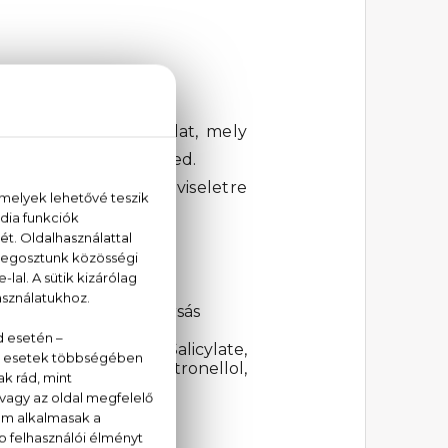
stpermet 250 ml
ágos, gyümölcsös illat, mely
issülésre van szükséged.
alokat. Mindennapos viseletre
pacsuli, karamell, papírsás
nzoate, Benzyl Salicylate,
, Hexyl Cinnamal, Citronellol,