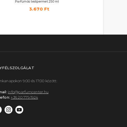
Parfümös testpermet 250 ml
3.670 Ft
3.670 Ft
YFÉLSZOLGÁLAT
kanapokon 9:00 és 17:00 között:
ail:
info@parfumcenter.hu
efon:
+36 20 779 1924