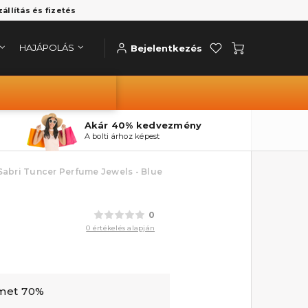
zállítás és fizetés
HAJÁPOLÁS
Bejelentkezés
Akár 40% kedvezmény
A bolti árhoz képest
Sabri Tuncer Perfume Jewels - Blue
0
0 értékelés alapján
rmet 70%