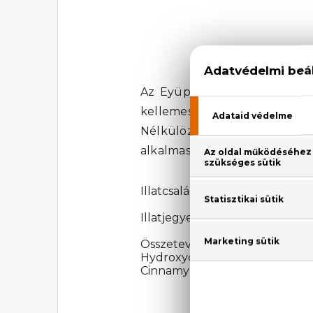
Eyüp Sabri Tun
Az Eyüp Sabri Tuncer Perfum
kellemes, nőies illatot rejt 
Nélkülözhetetlen illat azokn
alkalmas.
Illatcsalád: Virágos-gyümölcsös
Illatjegyek: bergamott, mandarin
Összetevők: Alcohol, Aqua
Hydroxycitronellal, Linalool,
Cinnamyl Alcohol, Citral, CI 42