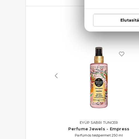
EYÜP SABRI TUNCER
EYÜP SABRI TUNCER
Perfume Jewels - Warm
Perfume Jewels - Empress
Sugar
Parfümös testpermet 250 ml