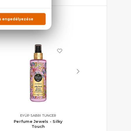
EYÜP SABRI TUNCER
EYÜP SABRI TUNCER
Perfume Jewels - Silky
Perfume Jewels - Skyfa
Touch
Parfümös testpermet 250 ml