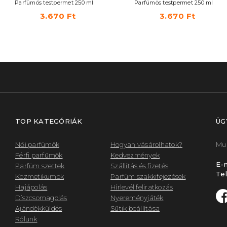
Parfümös testpermet 250 ml
Parfümös testpermet 250 ml
3.670 Ft
3.670 Ft
TOP KATEGÓRIÁK
ÜG
Női parfümök
Hogyan vásárolhatok?
Mun
Férfi parfümök
Kedvezmények
E-m
Parfüm szettek
Szállítás és fizetés
Tel
Kozmetikumok
Parfüm szakkifejezések
Hajápolás
Hírlevél feliratkozás
Díszcsomagolás
Nyereményjáték
Ajándékküldés
Sütik beállítása
Rólunk