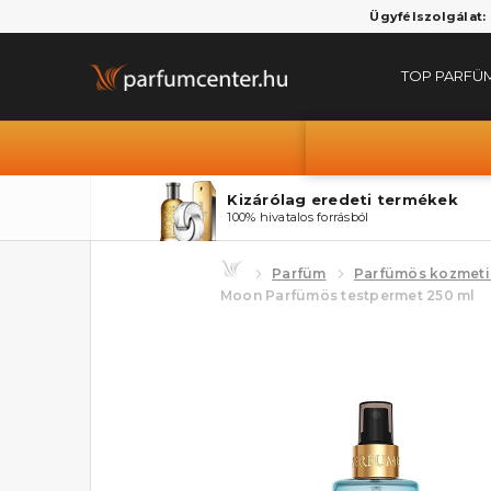
Ügyfélszolgálat:
TOP PARFÜ
Kizárólag eredeti termékek
100% hivatalos forrásból
Parfüm
Parfümös kozmet
Moon Parfümös testpermet 250 ml