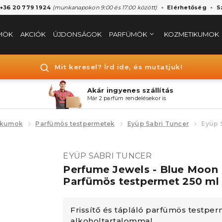
 +36 20 779 1924
(munkanapokon 9:00 és 17:00 között)
Elérhetőség
S
MÖK
AKCIÓK
ÚJDONSÁGOK
PARFÜMÖK
KOZMETIKUMOK
Mit keresel? Írd ide, és mutatjuk!
Akár ingyenes szállítás
Már 2 parfüm rendelésekor is
ikumok
Parfümös testpermetek
Eyüp Sabri Tuncer
Eyüp 
EYÜP SABRI TUNCER
Perfume Jewels - Blue Moon
Parfümös testpermet 250 ml
Frissítő és tápláló parfümös testpe
alkoholtartalommal.