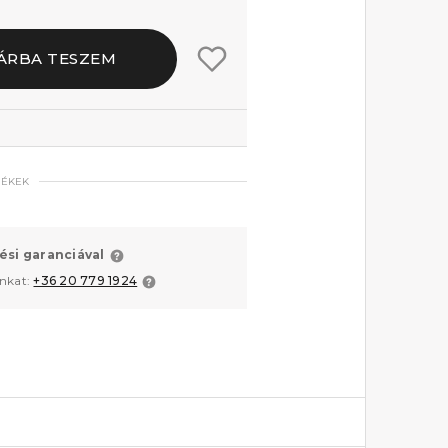
ÁRBA TESZEM
MÉKEK
ési garanciával
unkat:
+36 20 779 1924