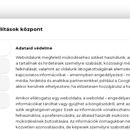
cer Perfume Jewels - Blue Moon Parfümös te
e Jewels - Blue Moon Parfümös testpermet egy vir
magában, melyet bármikor használhatsz ha könnyed felfr
ak az elbűvölő nőnek, akik szeretik a szerelmi bájit
, körte, orchidea, fekete rózsa, eper, maracuja, vanília, 
, Parfum, Glycerin, Propylene Glycol, Benzyl Be
 Alpha-Isomethyl Ionone, D-Limonene, Coumarin, Geraniol
090, CI 17200