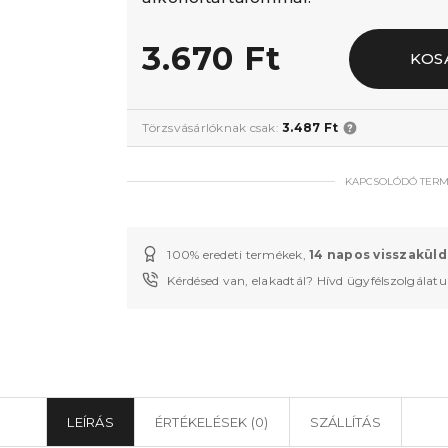
3.670 Ft
KOS
Törzsvásárlóknak csak:
3.487 Ft
KAPCSOLÓDÓ TER
100% eredeti termékek,
14 napos visszaküld
Kérdésed van, elakadtál? Hívd ügyfélszolgálat
LEÍRÁS
ÉRTÉKELÉSEK (0)
SZÁLLÍTÁS