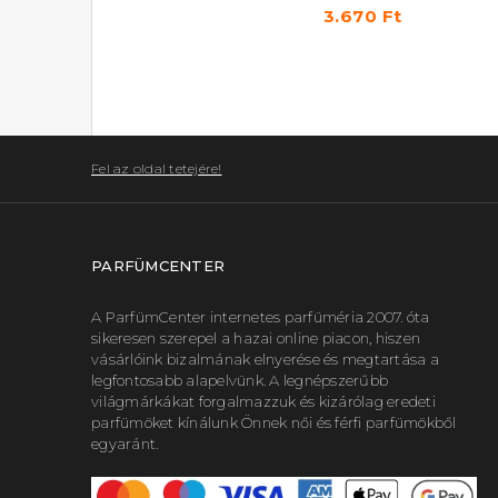
Parfümös testpermet 250 ml
3.670 Ft
3.670 Ft
Fel az oldal tetejére!
PARFÜMCENTER
A ParfümCenter internetes parfüméria 2007. óta
sikeresen szerepel a hazai online piacon, hiszen
vásárlóink bizalmának elnyerése és megtartása a
legfontosabb alapelvünk. A legnépszerűbb
világmárkákat forgalmazzuk és kizárólag eredeti
parfümöket kínálunk Önnek női és férfi parfümökből
egyaránt.