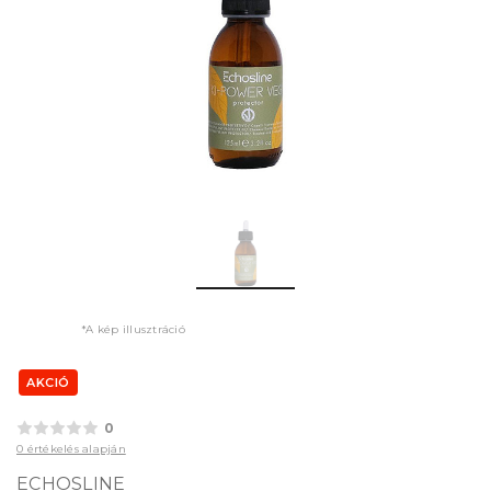
*A kép illusztráció
AKCIÓ
0
0 értékelés alapján
ECHOSLINE