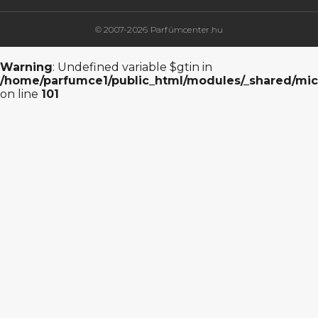
© 2007-2026 Parfümcenter.hu
Warning
: Undefined variable $gtin in
/home/parfumce1/public_html/modules/_shared/mic
on line
101