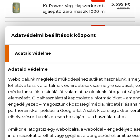
3.595 Ft
Ki-Power Veg Hajszerkezet-
4.690 Ft
újjáépítő záró maszk 1000 ml
AKCIÓ
1.780 Ft
Ki-Power Veg Hajszerkezet-
2.390 Ft
újjáépítő előkészítő sampon 300 ml
AKCIÓ
Ki-Power Veg Hajszerkezet-
3.479 Ft
újjáépítő előkészítő sampon 1000
4.590 Ft
ml
100% eredeti termékek,
14 napos visszaküldési
garanciával
+36
Kérdésed van, elakadtál? Hívd ügyfélszolgálatunkat:
20 779 1924