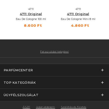
4711
4711
4711 Original
4711 Original
Eau De Cologne 100 ml
Eau De Cologne Mini 8 ml
8.600 Ft
4.860 Ft
Fel az oldal tetejére!
PARFÜMCENTER
TOP KATEGÓRIÁK
ÜGYFÉLSZOLGÁLAT
ÁSZF
Adatvédelem
Szállítás és fizetés