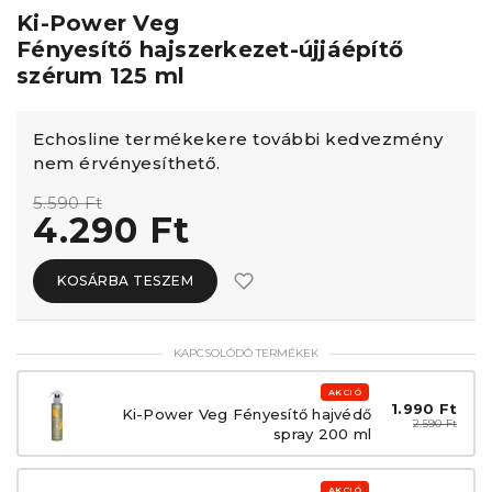
Ki-Power Veg
Fényesítő hajszerkezet-újjáépítő
szérum 125 ml
Echosline termékekere további kedvezmény
nem érvényesíthető.
5.590 Ft
4.290 Ft
KOSÁRBA TESZEM
KAPCSOLÓDÓ TERMÉKEK
AKCIÓ
1.990 Ft
Ki-Power Veg Fényesítő hajvédő
2.590 Ft
spray 200 ml
AKCIÓ