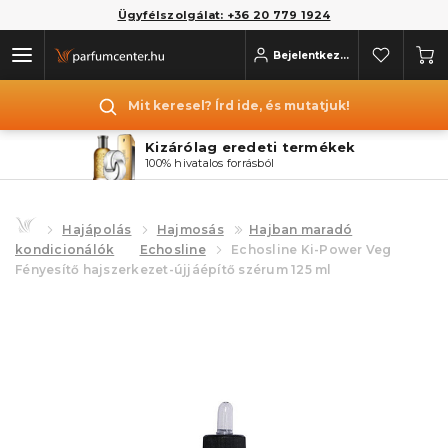
Ügyfélszolgálat: +36 20 779 1924
Bejelentkezés
Mit keresel? Írd ide, és mutatjuk!
Kizárólag eredeti termékek
100% hivatalos forrásból
Hajápolás
Hajmosás
Hajban maradó
kondicionálók
Echosline
Echosline Ki-Power Veg
Fényesítő hajszerkezet-újjáépítő szérum 125 ml