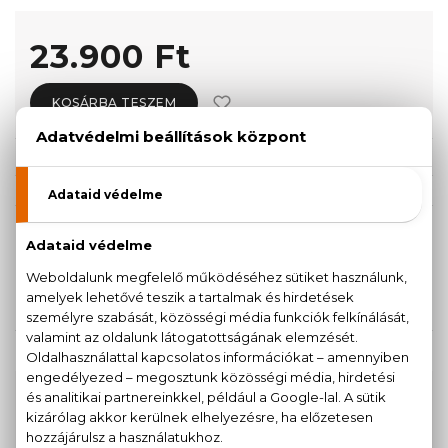
23.900 Ft
KOSÁRBA TESZEM
Törzsvásárlóknak csak:
22.705 Ft
KISZERELÉS KIVÁLASZTÁSA
Teszter 100 ml
100 ml
19.730 Ft
23.900 Ft
KAPCSOLÓDÓ TERMÉKEK
100% eredeti termékek,
14 napos visszaküldési
garanciával
+36
Kérdésed van, elakadtál? Hívd ügyfélszolgálatunkat: