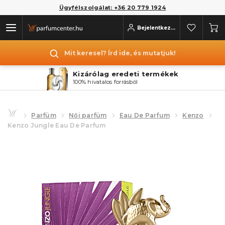
Ügyfélszolgálat: +36 20 779 1924
Bejelentkezés
Mit keresel? Írd ide, és mutatjuk!
Kizárólag eredeti termékek
100% hivatalos forrásból
Parfüm
Női parfüm
Eau De Parfum
Kenzo
Kenzo Jungle Eau De Parfum