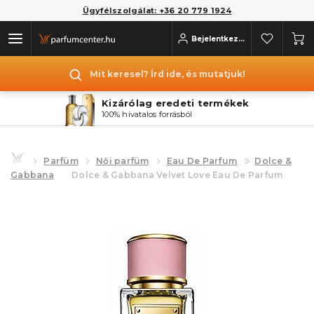
Ügyfélszolgálat: +36 20 779 1924
Bejelentkezés
Mit keresel? Írd ide, és mutatjuk!
Kizárólag eredeti termékek
100% hivatalos forrásból
Parfüm
Női parfüm
Eau De Parfum
Dolce &
Gabbana
Dolce & Gabbana Velvet Love Eau De Parfum