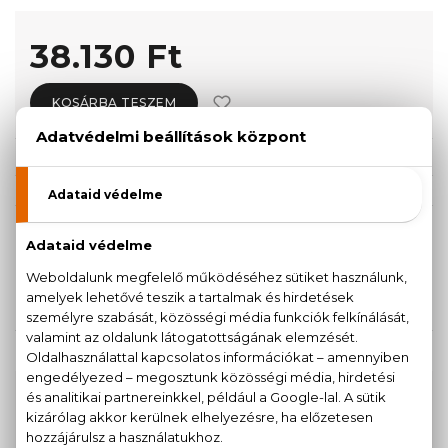
38.130 Ft
KOSÁRBA TESZEM
Törzsvásárlóknak csak:
36.224 Ft
KISZERELÉS KIVÁLASZTÁSA
50 ml
150 ml
38.130 Ft
55.690 Ft
KAPCSOLÓDÓ TERMÉKEK
100% eredeti termékek,
14 napos visszaküldési
garanciával
+36
Kérdésed van, elakadtál? Hívd ügyfélszolgálatunkat: