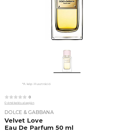
*A kép illusztráció
0
0 értékelés alapján
DOLCE & GABBANA
Velvet Love
Eau De Parfum 50 ml