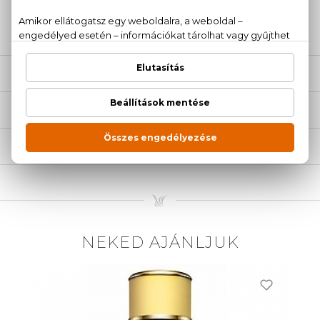
20 779 1924
LEÍRÁS
ÉRTÉKELÉSEK (0)
SZÁLLÍTÁS
NEKED AJÁNLJUK