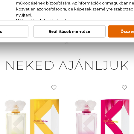
NE, ETHYLHEXYL METHOXYCINNAMATE, LIMO
E, BUTYLENE GLYCOL, ICAPRYLATE/DICAPRATE
RAL, GERANIOL, EUGENOL, BENZYL ALCOHOL, TOCOPH
XT.VIOLET 2)
NEKED AJÁNLJUK