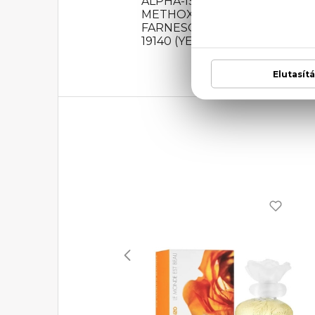
ALPHA-ISOMETHYL IONO
METHOXYDIBENZOYLMETHAN
FARNESOL, ISOEUGENOL, CIT
19140 (YELLOW 5), CI 60730 (E