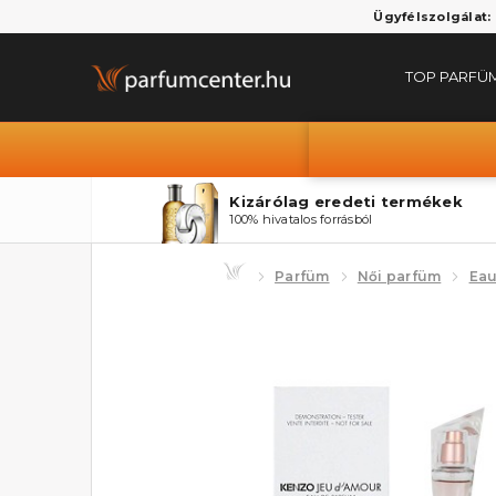
Ügyfélszolgálat:
TOP PARFÜ
Kizárólag eredeti termékek
100% hivatalos forrásból
Parfüm
Női parfüm
Eau