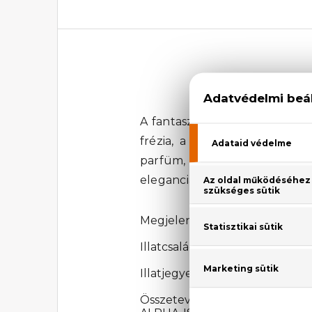
A fantasztikusan virágos Ken
frézia, a szantálfa és a pé
parfüm, amely újra és újra
eleganciát és stílust. Nagyon 
Megjelenési év: 2014
Illatcsalád: Virágos
Illatjegyek: Mandarin, gránátalm
Összetevők: ALCOHOL, PAR