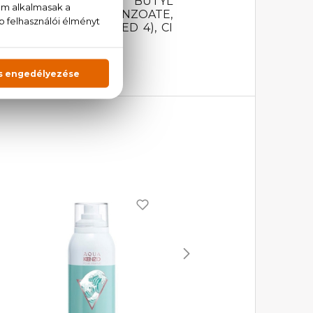
NENE, LINALOOL, BUTYL
, BHT, BENZYL BENZOATE,
EROL, CI 14700 (RED 4), CI