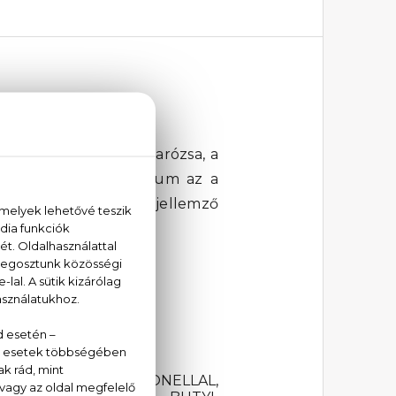
átalma, a tea, a tubarózsa, a
u d'Amour Eau De Parfum az a
zi a Kenzo márkára jellemző
LATE, HYDROXYCITRONELLAL,