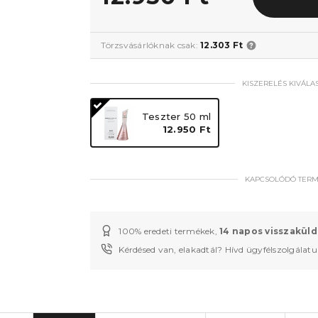
Törzsvásárlóknak csak:
12.303 Ft
KISZERELÉS KIVÁLA
Teszter 50 ml
12.950 Ft
KAPCSOLÓDÓ TER
100% eredeti termékek,
14 napos visszaküld
Kérdésed van, elakadtál? Hívd ügyfélszolgálat