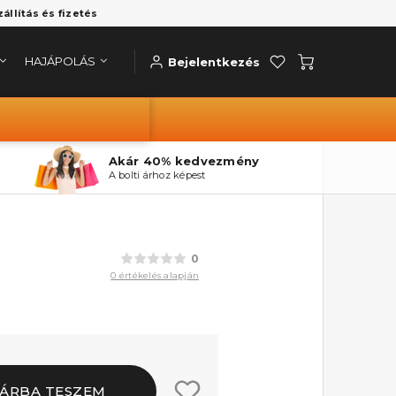
zállítás és fizetés
HAJÁPOLÁS
Bejelentkezés
Akár 40% kedvezmény
A bolti árhoz képest
0
0 értékelés alapján
ÁRBA TESZEM