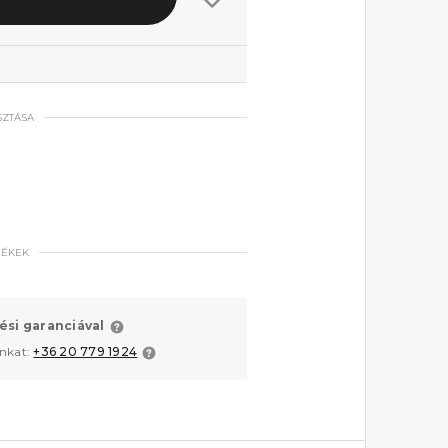
SZTÁSA
MÉKEK
ési garanciával
unkat:
+36 20 779 1924