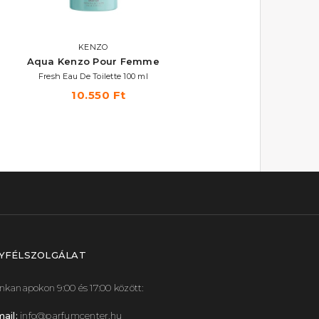
KENZO
KENZO
Aqua Kenzo Pour Femme
Flower In The Air
Fresh Eau De Toilette 100 ml
Eau De Parfum ml
10.550 Ft
15.580 Ft -tól
YFÉLSZOLGÁLAT
kanapokon 9:00 és 17:00 között:
ail:
info@parfumcenter.hu