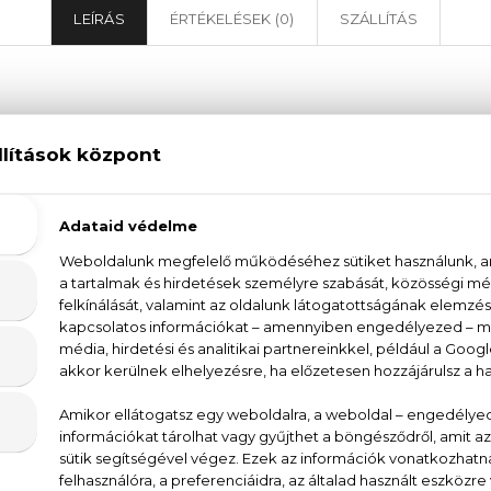
LEÍRÁS
ÉRTÉKELÉSEK (0)
SZÁLLÍTÁS
Kenzo Jeu d'Amour Eau De Parfum
zo Jeu d'Amour Eau De Parfum-ben a mandarin, a grán
zsma különleges keveredése található. A Kenzo Je
 képes meglepetést okozni, miközben végig megőr
puhán nőies és gyengéd illat!
a, tea, tubarózsa, frézia, szantálfa, pézsma
FUM (FRAGRANCE), AQUA (WATER), BENZYL SALICY