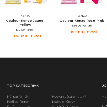
KENZO
KENZO
Couleur Kenzo Jaune-
Couleur Kenzo Rose-Pink
Yellow
Eau De Parfum
Eau De Parfum
15.580 Ft -tól
16.020 Ft -tól
TOP KATEGÓRIÁK
ÜG
Női parfümök
Hogyan vásárolhatok?
Mun
Férfi parfümök
Kedvezmények
E-m
Parfüm szettek
Szállítás és fizetés