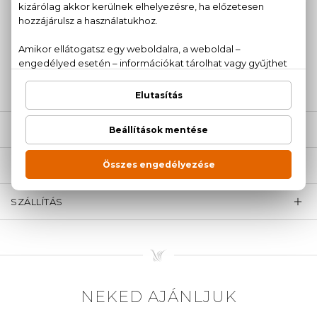
100% eredeti termékek,
14 napos visszaküldési
garanciával
+36
Kérdésed van, elakadtál? Hívd ügyfélszolgálatunkat:
20 779 1924
LEÍRÁS
ÉRTÉKELÉSEK (0)
SZÁLLÍTÁS
NEKED AJÁNLJUK