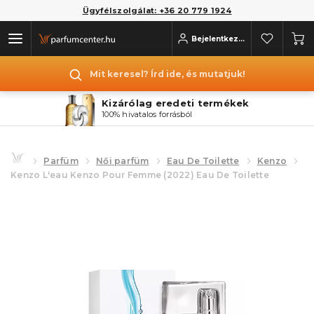
Ügyfélszolgálat: +36 20 779 1924
Bejelentkezés
Mit keresel? Írd ide, és mutatjuk!
Kizárólag eredeti termékek
100% hivatalos forrásból
Parfüm
Női parfüm
Eau De Toilette
Kenzo
Kenzo L'eau Kenzo Pour Femme (2022) Eau De Toilette