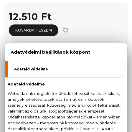
12.510 Ft
KOSÁRBA TESZEM
Törzsvásárlóknak csak:
11.885 Ft
KISZERELÉS KIVÁLASZTÁSA
30 ml
50 ml
12.510 Ft
15.140 Ft
100 ml
19.510 Ft
KAPCSOLÓDÓ TERMÉKEK