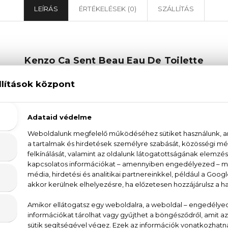
LEÍRÁS
ÉRTÉKELÉSEK (0)
SZÁLLÍTÁS
Kenzo Ca Sent Beau Eau De Toilette
 - ilyen gazdagon virágos illatot még nem éreztünk
ppanos és virágos illat légies, mégis fűszeres aláfestéss
virágok kórusához: a tubarózsa, az ylang-ylang, r
egyszerűen lenyűgöző! A moha és a pézsma finom kont
ősorban a tavaszi és őszi időszakban teljesedik ki igaz
lva, őszibarack, magnólia, gardénia, tubarózsa, ylang-y
ha, vanília, pézsma, írisz