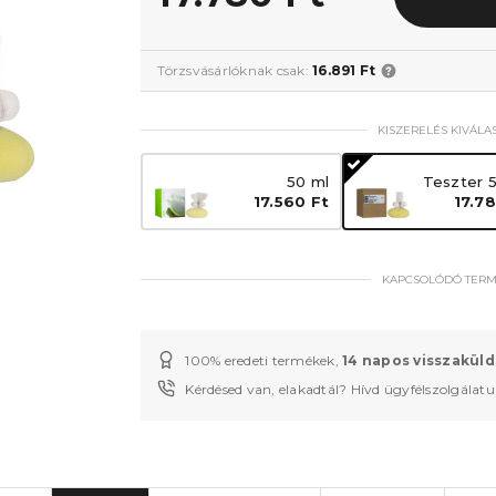
Törzsvásárlóknak csak:
16.891 Ft
KISZERELÉS KIVÁLA
50 ml
Teszter 
17.560 Ft
17.7
KAPCSOLÓDÓ TER
100% eredeti termékek,
14 napos visszaküld
Kérdésed van, elakadtál? Hívd ügyfélszolgálat