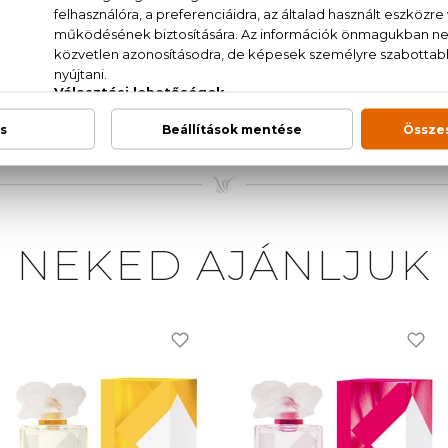
FUM (FRAGRANCE), AQUA (WATER), ETHYLHEXYL ME
LINALOOL, CITRONELLOL, BHT, BUTYL METHOXYDIB
CYLATE, COUMARIN, HEXYL CINNAMAL, CINNAMYL 
YCITRONELLAL, GERANIOL, BENZYL BENZOATE, DISOD
NEKED AJÁNLJUK