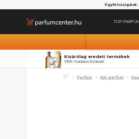
Ügyfélszolgálat:
TOP PARFÜ
Kizárólag eredeti termékek
100% hivatalos forrásból
Parfüm
Női parfüm
Eau