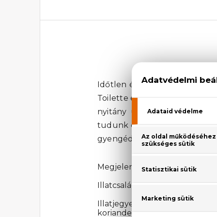
Időtlen és csodálatos parfüm
Toilette édes, pezsgő, picit sza
nyitány után megérkezünk a 
tudunk elmenni szó nélkül, 
gyengéd, romantikus illat, els
Megjelenési év: 1997
Illatcsalád: Virágos-fás
Illatjegyek: citrusfélék, szi
koriander, cédrus, szantálfa, mo