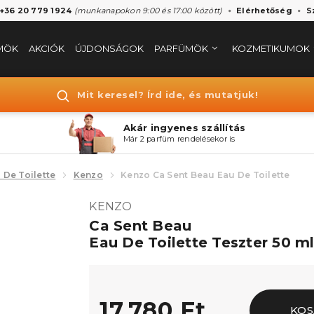
 +36 20 779 1924
(munkanapokon 9:00 és 17:00 között)
Elérhetőség
S
MÖK
AKCIÓK
ÚJDONSÁGOK
PARFÜMÖK
KOZMETIKUMOK
Mit keresel? Írd ide, és mutatjuk!
Akár ingyenes szállítás
Már 2 parfüm rendelésekor is
 De Toilette
Kenzo
Kenzo Ca Sent Beau Eau De Toilette
KENZO
Ca Sent Beau
Eau De Toilette Teszter 50 m
17.780 Ft
KOS