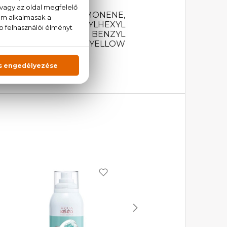
THOXYCINNAMATE, LIMONENE,
ENZOYLMETHANE, ETHYLHEXYL
ALCOHOL, EUGENOL, BENZYL
IUM EDTA, CI 19140 (YELLOW