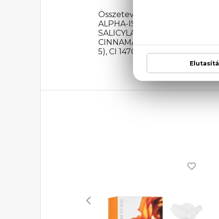
Összetevők: ALCOHOL, PAR
ALPHA-ISOMETHYL IONONE, 
SALICYLATE, BENZYL SALI
CINNAMATE, CITRAL, HYDROX
5), CI 14700 (RED 4)