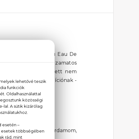
! A Kenzo Ca Sent Beau Eau De
el. A frissítő, baracktól zamatos
ózsa és a jázmin mellett nem
rasztot ad a kompozíciónak -
án bőrünkön.
lang, rózsa, jázmin, kardamom,