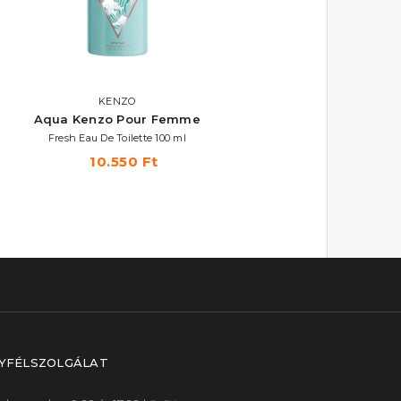
KENZO
KENZO
Aqua Kenzo Pour Femme
Flower In The Air
Fresh Eau De Toilette 100 ml
Eau De Parfum ml
10.550 Ft
15.580 Ft -tól
YFÉLSZOLGÁLAT