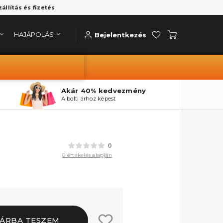
zállítás és fizetés
HAJÁPOLÁS
Bejelentkezés
Akár 40% kedvezmény
A bolti árhoz képest
0
0 értékelés alapján
l
ÁRBA TESZEM