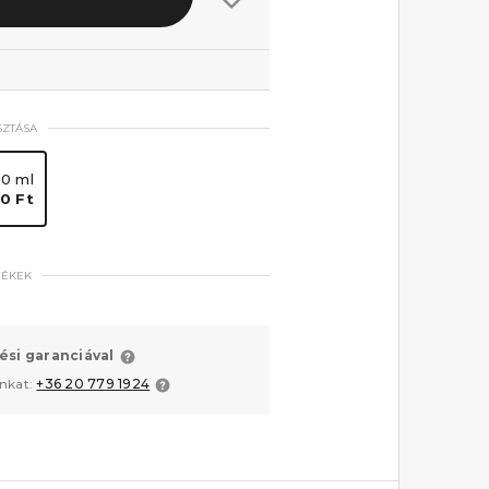
SZTÁSA
50 ml
80 Ft
MÉKEK
ési garanciával
unkat:
+36 20 779 1924