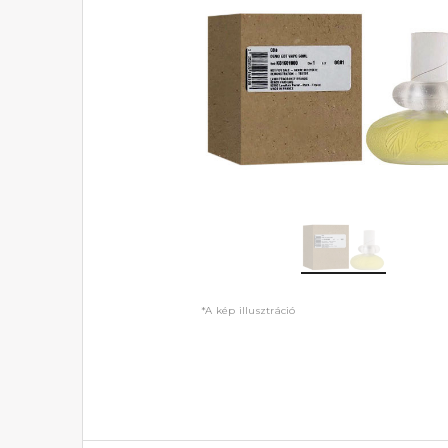
*A kép illusztráció