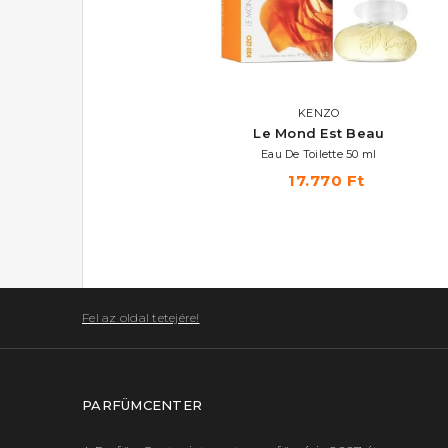
ELIZABETH ARDEN
KENZO
Red Door Aura
Le Mond Est Beau
Eau De Toilette 100 ml
Eau De Toilette 50 ml
9.670 Ft
17.770 Ft
Fel az oldal tetejére!
PARFÜMCENTER