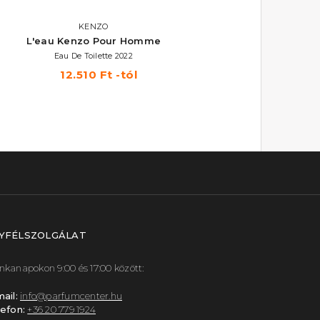
KENZO
L'eau Kenzo Pour Homme
Eau De Toilette 2022
12.510 Ft -tól
YFÉLSZOLGÁLAT
kanapokon 9:00 és 17:00 között:
ail:
info@parfumcenter.hu
efon:
+36 20 779 1924