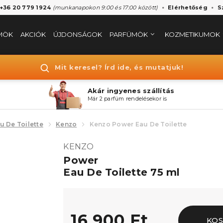
 +36 20 779 1924
(munkanapokon 9:00 és 17:00 között)
Elérhetőség
S
MÖK
AKCIÓK
ÚJDONSÁGOK
PARFÜMÖK
KOZMETIKUMOK
Mit keresel? Írd ide, és mutatjuk!
Akár ingyenes szállítás
Már 2 parfüm rendelésekor is
u De Toilette
Kenzo
Kenzo Power Eau De Toilette
KENZO
Power
Eau De Toilette 75 ml
16.900 Ft
KOS