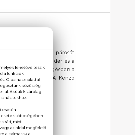
rő és az érzékenység párosát
rgamott, a vonzó koriander és a
ak, amelyhez a lecsengésben a
 és a tolu balzsam. A Kenzo
eretnének viselni.
 cédrus