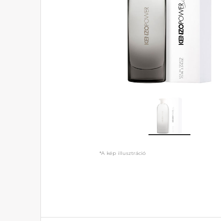
*A kép illusztráció