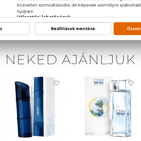
 (WATER), PARFUM (FRAGRANCE), LINALOOL, LIMONENE
OATE, CITRAL, ALPHA-ISOMETHYL IONONE, EUGENOL
NEKED AJÁNLJUK