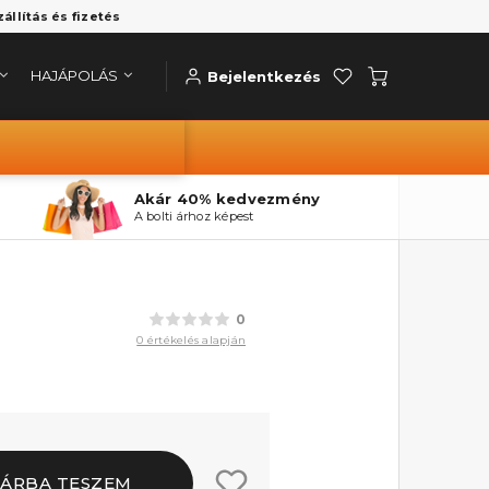
zállítás és fizetés
HAJÁPOLÁS
Bejelentkezés
Akár 40% kedvezmény
A bolti árhoz képest
0
0 értékelés alapján
ÁRBA TESZEM