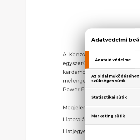
A Kenzo Power Eau De Toilet
egyszerű, de varázslatos illat
kardamom tökéletes összhangj
melengető cédrus akkordjai
Power Eau De Toilette azoknak 
Megjelenési év: 2008
Illatcsalád: Virágos-fás
Illatjegyek: bergamott, korian