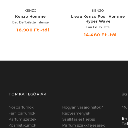
KENZO
KENZO
Kenzo Homme
L'eau Kenzo Pour Homme
Hyper Wave
Eau De Toilette Intense
Eau De Toilette
16.900 Ft -tól
14.480 Ft -tól
TOP KATEGÓRIÁK
ÜG
Női parfümök
Hogyan vásárolhatok?
Mun
Férfi parfümök
Kedvezmények
E-m
Parfüm szettek
Szállítás és fizetés
Tel
Kozmetikumok
Parfüm szakkifejezések