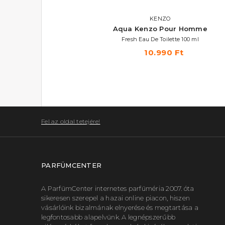
KENZO
Aqua Kenzo Pour Homme
Fresh Eau De Toilette 100 ml
10.990 Ft
Fel az oldal tetejére!
PARFÜMCENTER
A ParfümCenter internetes parfüméria 2007. óta
sikeresen szerepel a hazai online piacon, hiszen
vásárlóink bizalmának elnyerése és megtartása a
legfontosabb alapelvünk. A legnépszerűbb