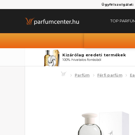
Ügyfélszolgálat:
TOP PARFÜ
Kizárólag eredeti termékek
100% hivatalos forrásból
Parfüm
Férfi parfüm
Ea