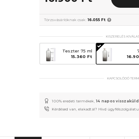
Törzsvásárlóknak csak:
16.055 Ft
KISZERELÉS KIVÁLA
Teszter 75 ml
15.360 Ft
16.90
KAPCSOLÓDÓ TER
100% eredeti termékek,
14 napos visszaküld
Kérdésed van, elakadtál? Hívd ügyfélszolgálat