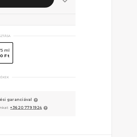
SZTÁSA
75 ml
0 Ft
MÉKEK
ési garanciával
unkat:
+36 20 779 1924