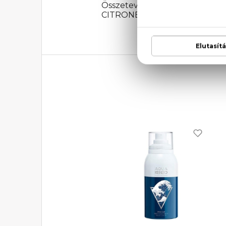
Összetevők: ALCOHOL, AQUA
CITRONELLOL, BENZYL BENZ