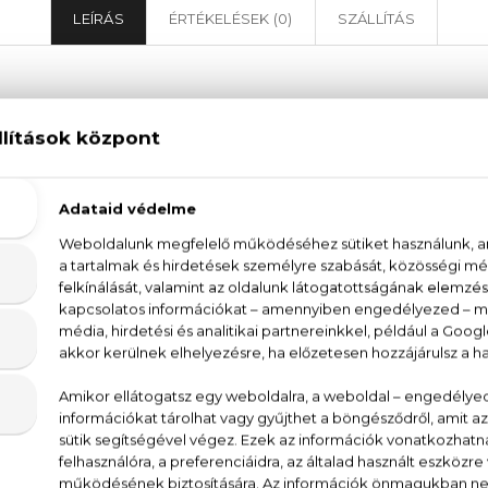
LEÍRÁS
ÉRTÉKELÉSEK (0)
SZÁLLÍTÁS
Kenzo Power Eau De Toilette
te magát a férfiasságot testesíti meg. A belső e
ával fejezi ki. Az illatok érzéki játékát a zamatos be
a nyitja meg. A szívillatban virágos jegyek domináln
 kapcsolódnak. Ezt remekül kiegészíti a labdanum
a férfiaknak szól, akik jellegzetes karakterű illatot sz
der, kardamom, virágos jegyek, tolu balzsam, labdanum,