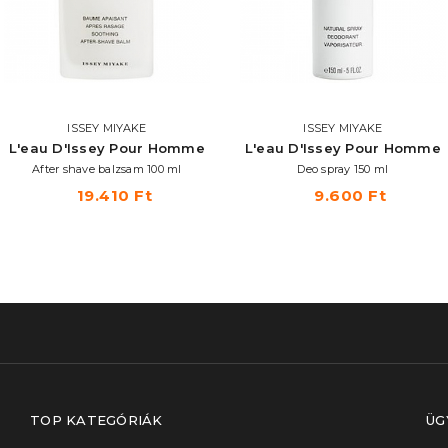
ISSEY MIYAKE
ISSEY MIYAKE
L'eau D'Issey Pour Homme
L'eau D'Issey Pour Homme
After shave balzsam 100 ml
Deo spray 150 ml
19.410 Ft
9.600 Ft
TOP KATEGÓRIÁK
ÜG