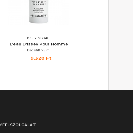
ISSEY MIYAKE
ISSEY MIYAKE
L'eau D'Issey Pour Homme
L'eau D'Issey Pour Ho
Deo stift 75 ml
Tusfürdő 200 ml
9.320 Ft
13.360 Ft
YFÉLSZOLGÁLAT