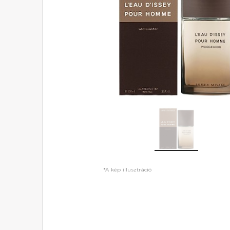
*A kép illusztráció