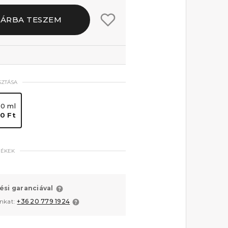
SÁRBA TESZEM
SZTÁSA
00 ml
0 Ft
MÉKEK
ési garanciával
unkat:
+36 20 779 1924