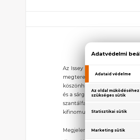
Issey Miyake L
Az Issey Miyake L'eau D'Iss
megteremtve, akik szeretik kie
köszönhetően a grapefruit é
és a sárgabarack keverékével
szantálfa, az ambroxan, a ve
kifinomult és erőteljes illatjeg
Megjelenési év: 2019