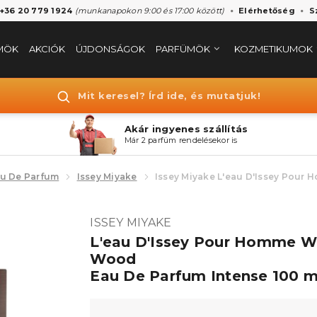
 +36 20 779 1924
(munkanapokon 9:00 és 17:00 között)
Elérhetőség
S
MÖK
AKCIÓK
ÚJDONSÁGOK
PARFÜMÖK
KOZMETIKUMOK
Mit keresel? Írd ide, és mutatjuk!
Akár ingyenes szállítás
Már 2 parfüm rendelésekor is
u De Parfum
Issey Miyake
Issey Miyake L'eau D'Issey Pou
ISSEY MIYAKE
L'eau D'Issey Pour Homme 
Wood
Eau De Parfum Intense 100 m