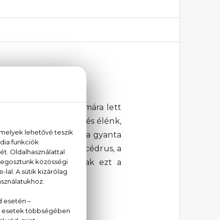
 Parfum Intense
 modern férfiak számára lett
 első benyomása friss és élénk,
alálkozunk a kanárifa gyanta
zíciónak. A végén a cédrus, a
re a fás illatcsaládnak ezt a