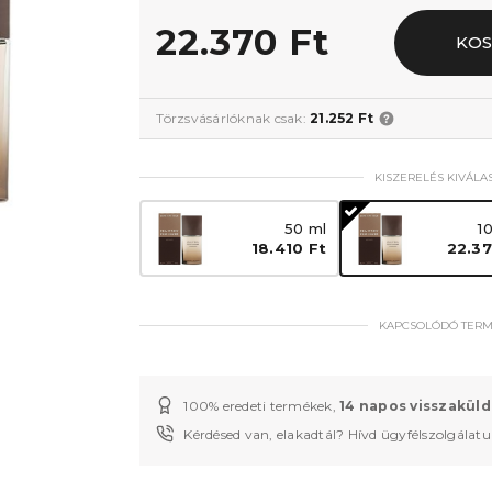
22.370 Ft
KO
Törzsvásárlóknak csak:
21.252 Ft
KISZERELÉS KIVÁLA
50 ml
1
18.410 Ft
22.37
KAPCSOLÓDÓ TER
100% eredeti termékek,
14 napos visszaküld
Kérdésed van, elakadtál? Hívd ügyfélszolgálat