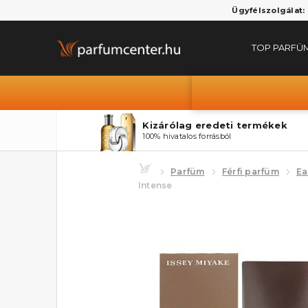
Ügyfélszolgálat:
TOP PARFÜ
Kizárólag eredeti termékek
100% hivatalos forrásból
Parfüm
Férfi parfüm
Ea
Intense