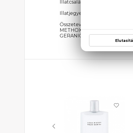
Illatcsalád: Fás
Illatjegyek: grapefruit, kardam
Összetevők: ALCOHOL,
METHOXYDIBENZOYLMETHAN
GERANIOL, EUGENOL, FARNESOL