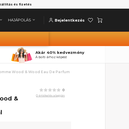
zállítás és fizetés
HAJÁPOLÁS
Bejelentkezés
Akár 40% kedvezmény
A bolti árhoz képest
r Homme Wood & Wood Eau De Parfum
0
0 értékelés alapján
Wood &
l