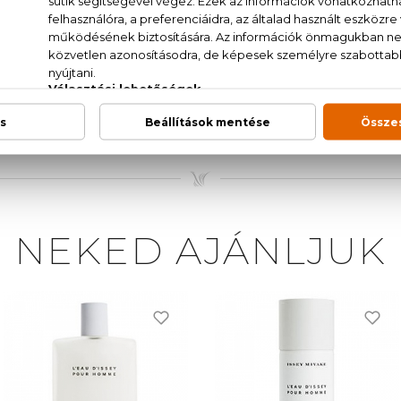
om, elemi, sárgabarack, cédrus, szantálfa, ambroxan, veti
 PARFUM (FRAGRANCE), AQUA (WATER), LIMO
E, ETHYLHEXYL METHOXYCINNAMATE, CITRONE
, CINNAMAL, BHT, CI 60730 (EXT. VIOLET 2)
NEKED AJÁNLJUK