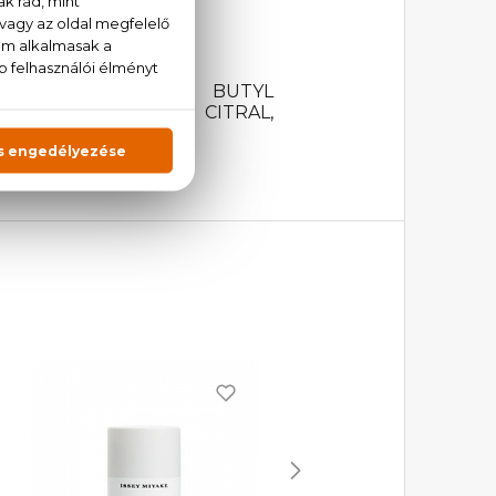
ver, pacsuli, pézsma
NENE, LINALOOL, BUTYL
LLOL, COUMARIN, CITRAL,