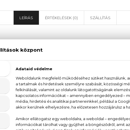
LEÍRÁS
ÉRTÉKELÉSEK (0)
SZÁLLÍTÁS
'eau D'Issey Pour Homme Wood & Wood Eau De
ey Pour Homme Wood & Wood Eau De Parfum Intense a
melni természetes erejüket és eleganciájukat. Az illat
s a kardamom kombinációjának. A középső jegyekben t
, melyek különleges és egyedi karaktert adnak a kompo
tiver, a pacsuli és a pézsma összetevők hozzák lét
yét.