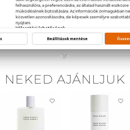
vendula, cédrus
RFUM (FRAGRANCE), AQUA (WATER), PROPANEDIOL,
ETHANE, HEXYL CINNAMAL, GERANIOL, CITRONEL
INALOOL
NEKED AJÁNLJUK