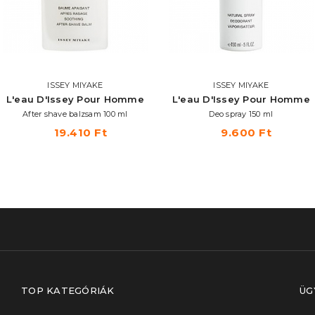
ISSEY MIYAKE
ISSEY MIYAKE
L'eau D'Issey Pour Homme
L'eau D'Issey Pour Homme
After shave balzsam 100 ml
Deo spray 150 ml
19.410 Ft
9.600 Ft
TOP KATEGÓRIÁK
ÜG