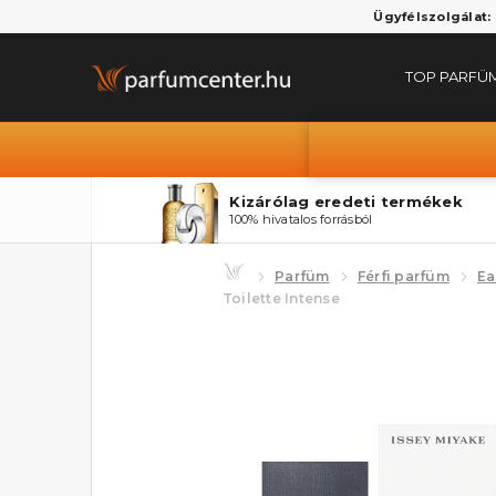
Ügyfélszolgálat:
TOP PARFÜ
Kizárólag eredeti termékek
100% hivatalos forrásból
Parfüm
Férfi parfüm
Ea
Toilette Intense