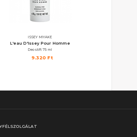
ISSEY MIYAKE
ISSEY MIYAKE
L'eau D'Issey Pour Homme
L'eau D'Issey Pour Ho
Deo stift 75 ml
Tusfürdő 200 ml
9.320 Ft
13.360 Ft
YFÉLSZOLGÁLAT