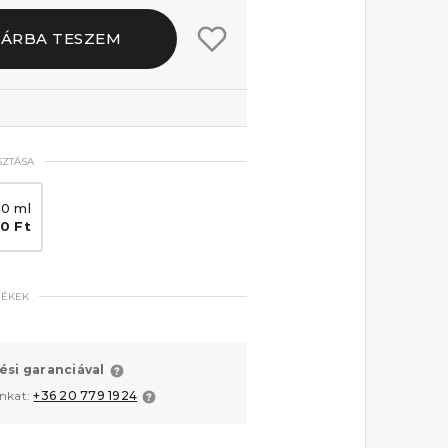
SÁRBA TESZEM
SZTÁSA
00 ml
0 Ft
MÉKEK
ési garanciával
unkat:
+36 20 779 1924