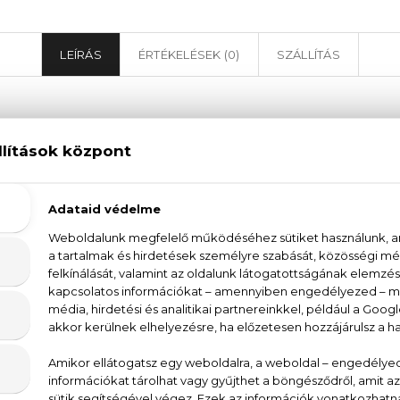
LEÍRÁS
ÉRTÉKELÉSEK (0)
SZÁLLÍTÁS
au D'Issey Pour Homme Solar Lavender Eau De
 illat a kontrasztok ébresztője: aromás, fásan fűszeres illat a vál
ender a levendula és a vízi jegyek szoláris találkozását tárja elé
 aromás frissességét és meleg arcát. Az alapban cédrusfa akko
abadalmaztatott formatervezésű, innovatív, 100%-ban fából készü