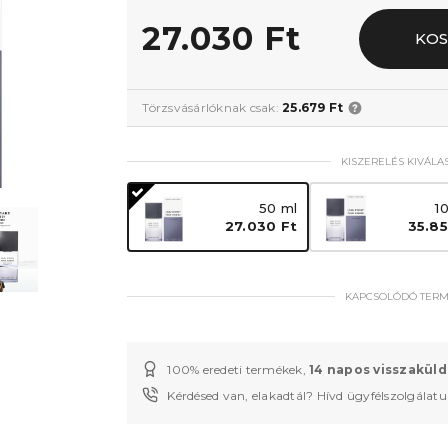
27.030 Ft
KO
Törzsvásárlóknak csak:
25.679 Ft
KISZERELÉS KIVÁLA
50 ml
1
27.030 Ft
35.85
KAPCSOLÓDÓ TER
100% eredeti termékek,
14 napos visszaküld
Kérdésed van, elakadtál? Hívd ügyfélszolgálat