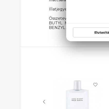
Illatjegyek: szecsuáni bors, le
Összetevők: ALCOHOL, PA
BUTYL METHOXYDIBENZOYLM
BENZYL ALCOHOL, CITRAL, L