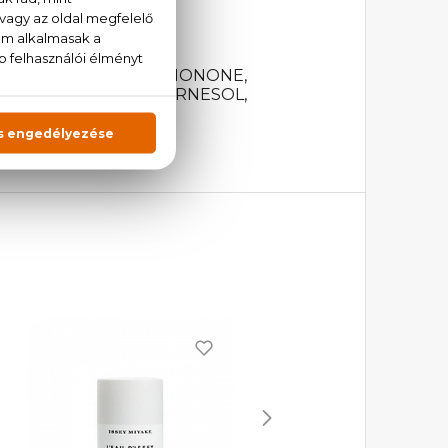
 ALPHA-ISOMETHYL IONONE,
LOL, LIMONENE, FARNESOL,