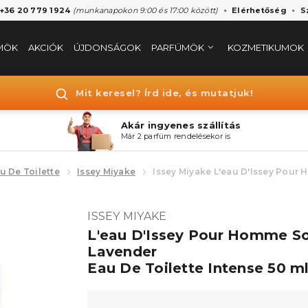
 +36 20 779 1924
(munkanapokon 9:00 és 17:00 között)
Elérhetőség
S
MÖK
AKCIÓK
ÚJDONSÁGOK
PARFÜMÖK
KOZMETIKUMOK
Mit keresel? Írd ide, és mutatjuk!
Akár ingyenes szállítás
Már 2 parfüm rendelésekor is
u De Toilette
Issey Miyake
Issey Miyake L'eau D'Issey Pour
ISSEY MIYAKE
L'eau D'Issey Pour Homme So
Lavender
Eau De Toilette Intense 50 m