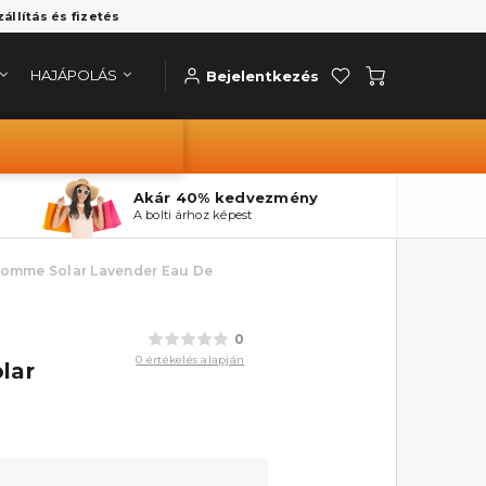
zállítás és fizetés
HAJÁPOLÁS
Bejelentkezés
Akár 40% kedvezmény
A bolti árhoz képest
 Homme Solar Lavender Eau De
0
0 értékelés alapján
lar
l