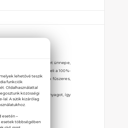
 Toilette Intense
asztékos uraknak. A természet ünnepe,
nk.
A szecsuáni bors kiemeli a 100%-
rd billenti harmóniába a fűszeres,
lt sapka nem igényel műanyagot, így