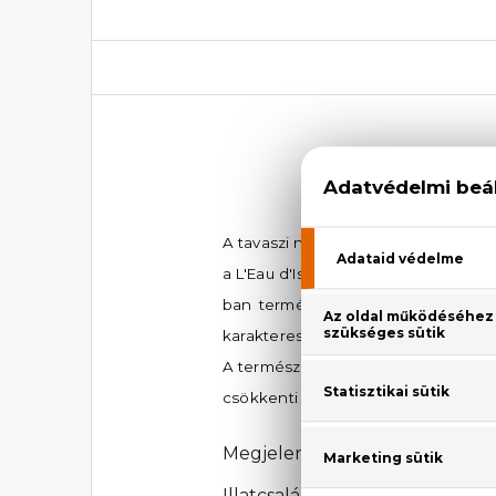
Issey Miyake L'e
A tavaszi napsugarak ihlette férfias
a L'Eau d'Issey Pour Homme Solar Lav
ban természetes francia levendula
karakteres fókuszt.
A természet iránt elkötelezve a sz
csökkenti a környezetterhelést.
Megjelenési év: 2024
Illatcsalád: Aromás-fás