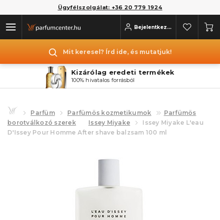
Ügyfélszolgálat: +36 20 779 1924
Bejelentkezés
Mit keresel? Írd ide, és mutatjuk!
Kizárólag eredeti termékek
100% hivatalos forrásból
Parfüm
Parfümös kozmetikumok
Parfümös
borotválkozó szerek
Issey Miyake
Issey Miyake L'eau
D'Issey Pour Homme After shave balzsam 100 ml