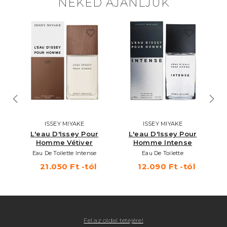
NEKED AJÁNLJUK
ISSEY MIYAKE
ISSEY MIYAKE
r
L'eau D'Issey Pour
L'eau D'Issey Pour
e
Homme Vétiver
Homme Intense
Eau De Toilette Intense
Eau De Toilette
21.050 Ft -tól
12.090 Ft -tól
Fel az oldal tetejére!