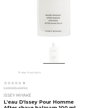
*A kép illusztráció
0
0 értékelés alapján
ISSEY MIYAKE
L'eau D'Issey Pour Homme
After shave balzsam 100 ml