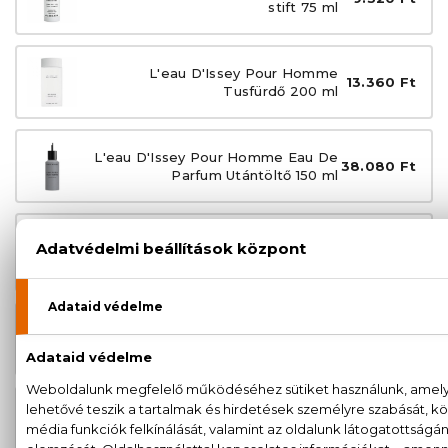
stift 75 ml
L'eau D'Issey Pour Homme
13.360 Ft
Tusfürdő 200 ml
L'eau D'Issey Pour Homme Eau De
38.080 Ft
Parfum Utántöltő 150 ml
ÚJDONSÁG
24.330 Ft
L'eau D'Issey Pour Homme
-tól
Utántölthető Eau De Parfum
L'eau D'Issey Pour Homme Eau De
15.800 Ft
Toilette
-tól
L'eau D'Issey Pour Homme Eau De
16.460 Ft
Toilette Fraiche
-tól