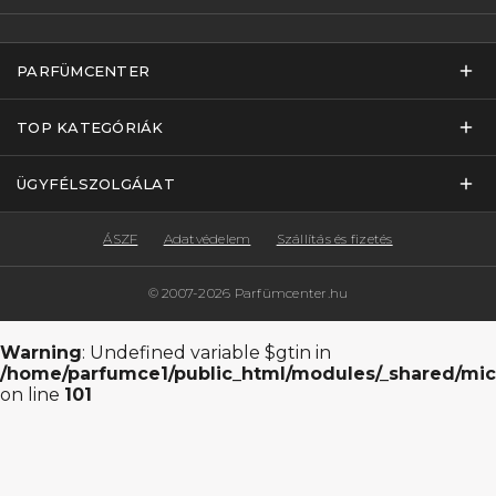
PARFÜMCENTER
TOP KATEGÓRIÁK
ÜGYFÉLSZOLGÁLAT
ÁSZF
Adatvédelem
Szállítás és fizetés
© 2007-2026 Parfümcenter.hu
Warning
: Undefined variable $gtin in
/home/parfumce1/public_html/modules/_shared/mic
on line
101