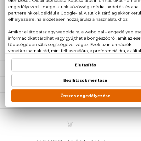
100% eredeti termékek,
14 napos visszaküldési
garanciával
+36
Kérdésed van, elakadtál? Hívd ügyfélszolgálatunkat:
20 779 1924
LEÍRÁS
ÉRTÉKELÉSEK (0)
SZÁLLÍTÁS