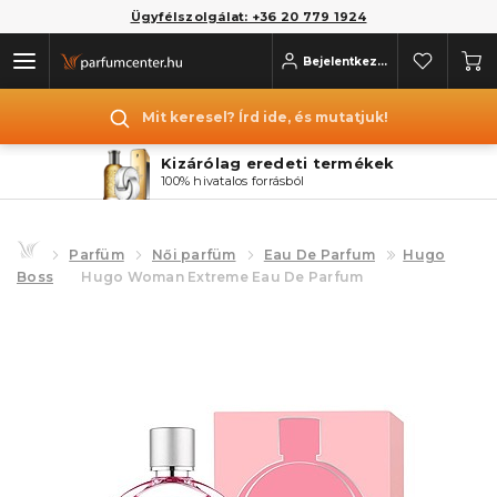
Ügyfélszolgálat: +36 20 779 1924
Bejelentkezés
Mit keresel? Írd ide, és mutatjuk!
Kizárólag eredeti termékek
100% hivatalos forrásból
Parfüm
Női parfüm
Eau De Parfum
Hugo
Boss
Hugo Woman Extreme Eau De Parfum