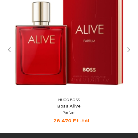
HUGO BOSS
Boss Alive
Parfum
28.470 Ft -tól