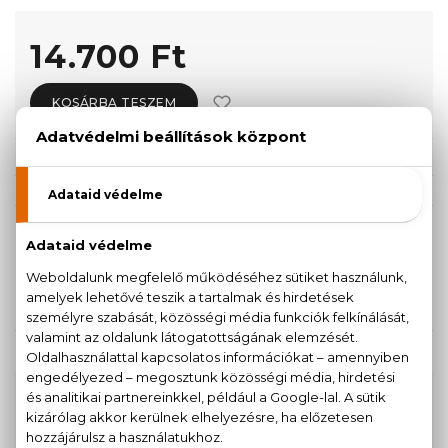
14.700 Ft
KOSÁRBA TESZEM
Törzsvásárlóknak csak:
13.965 Ft
KISZERELÉS KIVÁLASZTÁSA
75 ml
14.700 Ft
KAPCSOLÓDÓ TERMÉKEK
100% eredeti termékek,
14 napos visszaküldési
garanciával
+36
Kérdésed van, elakadtál? Hívd ügyfélszolgálatunkat: