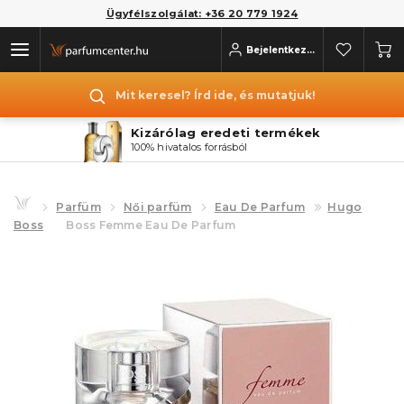
Ügyfélszolgálat: +36 20 779 1924
Bejelentkezés
Mit keresel? Írd ide, és mutatjuk!
Kizárólag eredeti termékek
100% hivatalos forrásból
Parfüm
Női parfüm
Eau De Parfum
Hugo
Boss
Boss Femme Eau De Parfum