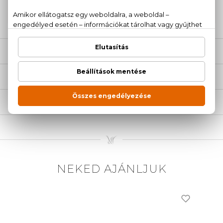
20 779 1924
LEÍRÁS
ÉRTÉKELÉSEK (0)
SZÁLLÍTÁS
NEKED AJÁNLJUK