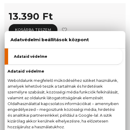
13.390 Ft
KOSÁRBA TESZEM
Törzsvásárlóknak csak:
12.721 Ft
KISZERELÉS KIVÁLASZTÁSA
50 ml
75 ml
13.390 Ft
15.580 Ft
KAPCSOLÓDÓ TERMÉKEK
100% eredeti termékek,
14 napos visszaküldési
garanciával
+36
Kérdésed van, elakadtál? Hívd ügyfélszolgálatunkat: