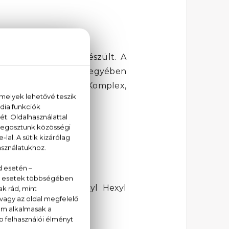
és elbűvölő nőnek készült. A
yek a kompozíció szívjegyében
és borostyán alkotja. Komplex,
orostyánkő
ylamino Hydroxybenzoyl Hexyl