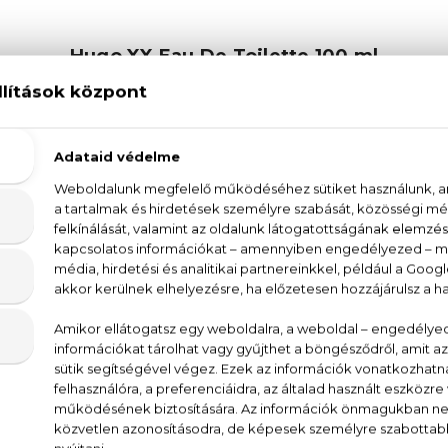
Hugo XX Eau De Toilette 100 ml
gy laza, ínyenc és csábító illat, amely egy érett 
darin és a licsi friss jegyei kápráztatnak el, amel
nal és a buja rózsával. A meleg alapot érzéki pézsma 
 nem tolakodó módon.
, mandarin, basmati rizs, jázmin, rózsa, pézsma, szantálfa, b
 Parfum/Fragrance, Water / Aqua, Octinoxate, Dieth
Alcohol, Citronellol, Geraniol