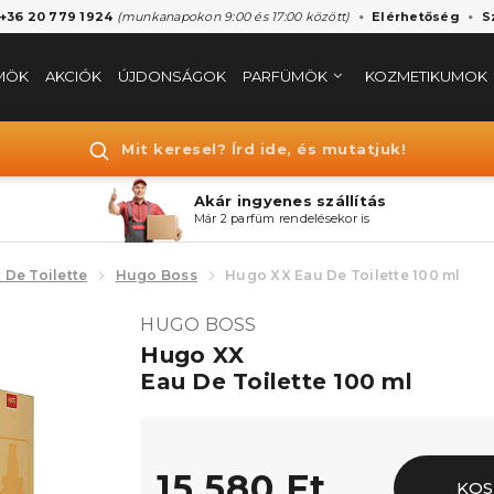
 +36 20 779 1924
(munkanapokon 9:00 és 17:00 között)
Elérhetőség
S
MÖK
AKCIÓK
ÚJDONSÁGOK
PARFÜMÖK
KOZMETIKUMOK
Mit keresel? Írd ide, és mutatjuk!
Akár ingyenes szállítás
Már 2 parfüm rendelésekor is
 De Toilette
Hugo Boss
Hugo XX Eau De Toilette 100 ml
HUGO BOSS
Hugo XX
Eau De Toilette 100 ml
15.580 Ft
KOS