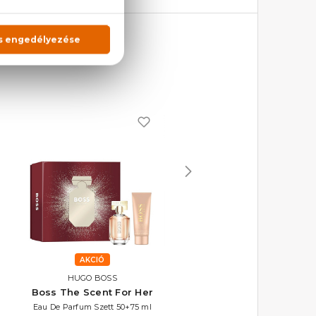
AKCIÓ
AKCIÓ
HUGO BOSS
HUGO BOSS
Boss The Scent For Her
Boss The Scent For He
Eau De Parfum Szett 50+75 ml
Eau De Parfum Szett 30+50 m