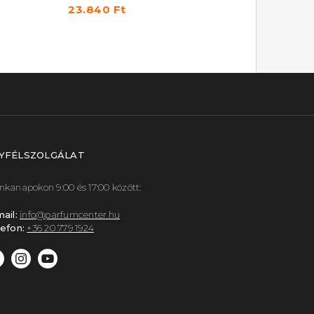
23.840 Ft
17.330 Ft
YFÉLSZOLGÁLAT
kanapokon 9:00 és 17:00 között:
ail:
info@parfumcenter.hu
efon:
+36 20 779 1924