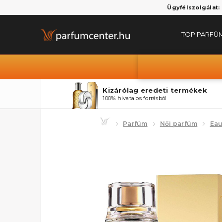
Ügyfélszolgálat:
TOP PARFÜ
Kizárólag eredeti termékek
100% hivatalos forrásból
Parfüm
Női parfüm
Eau