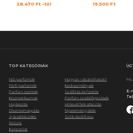
28.470 Ft -tól
19.500 Ft
TOP KATEGÓRIÁK
ÜG
Női parfümök
Hogyan vásárolhatok?
Mun
Férfi parfümök
Kedvezmények
E-m
Parfüm szettek
Szállítás és fizetés
Tel
Kozmetikumok
Parfüm szakkifejezések
Hajápolás
Hírlevél feliratkozás
Díszcsomagolás
Nyereményjáték
Ajándékküldés
Sütik beállítása
Rólunk
Kapcsolat