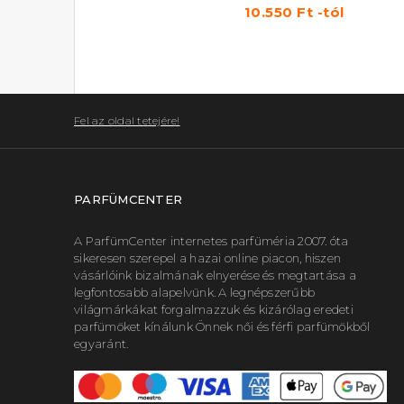
7.500 Ft
10.550 Ft -tól
Fel az oldal tetejére!
PARFÜMCENTER
A ParfümCenter internetes parfüméria 2007. óta
sikeresen szerepel a hazai online piacon, hiszen
vásárlóink bizalmának elnyerése és megtartása a
legfontosabb alapelvünk. A legnépszerűbb
világmárkákat forgalmazzuk és kizárólag eredeti
parfümöket kínálunk Önnek női és férfi parfümökből
egyaránt.