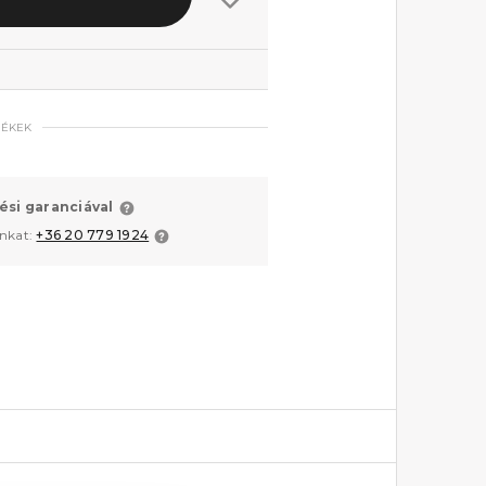
MÉKEK
ési garanciával
unkat:
+36 20 779 1924