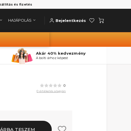
zállítás és fizetés
HAJÁPOLÁS
Bejelentkezés
Akár 40% kedvezmény
A bolti árhoz képest
0
0 értékelés alapján
ÁRBA TESZEM