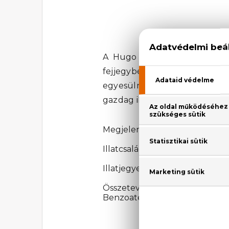
A Hugo XX Eau De Toilette e
fejjegyben a ribizli, az man
egyesülnek az intenzív jázmin
gazdag illat, emlékezetes de
Megjelenési év: 2007
Illatcsalád: Virágos-gyümölcsös
Illatjegyek: feketeribizli, licsi
Összetevők: Alcohol Denat.,
Benzoate, Butylphenyl, Benzyl 