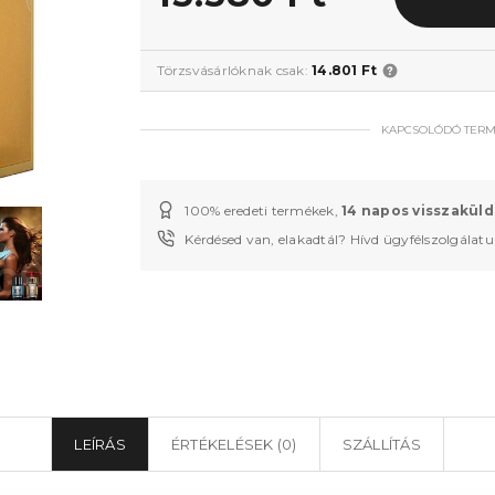
Törzsvásárlóknak csak:
14.801 Ft
KAPCSOLÓDÓ TER
100% eredeti termékek,
14 napos visszaküld
Kérdésed van, elakadtál? Hívd ügyfélszolgálat
LEÍRÁS
ÉRTÉKELÉSEK (0)
SZÁLLÍTÁS