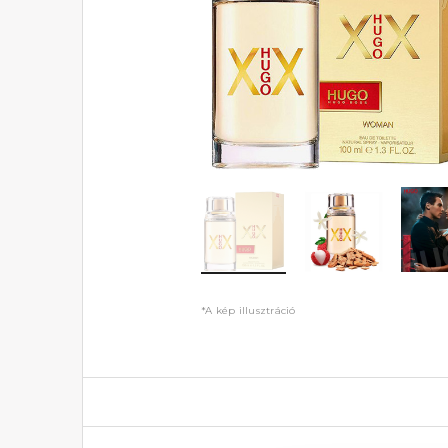
*A kép illusztráció