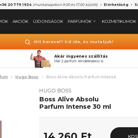
 +36 20 779 1924
(munkanapokon 9:00 és 17:00 között)
Elérhetőség
S
MÖK
AKCIÓK
ÚJDONSÁGOK
PARFÜMÖK
KOZMETIKUMOK
Mit keresel? Írd ide, és mutatjuk!
Akár ingyenes szállítás
Már 2 parfüm rendelésekor is
rfum
Hugo Boss
Boss Alive Absolu Parfum Intense
HUGO BOSS
Boss Alive Absolu
Parfum Intense 30 ml
14.260 Ft
KOS