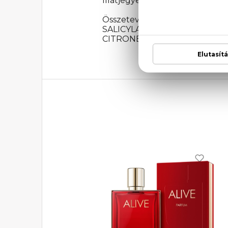
Illatjegyek: bőr, pacsuli, vanília
Összetevők: ALCOHOL DEN
SALICYLATE, LIMONENE, 
CITRONELLOL, CITRAL, LINA