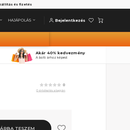
zállítás és fizetés
HAJÁPOLÁS
Bejelentkezés
Akár 40% kedvezmény
A bolti árhoz képest
0
0 értékelés alapján
ÁRBA TESZEM