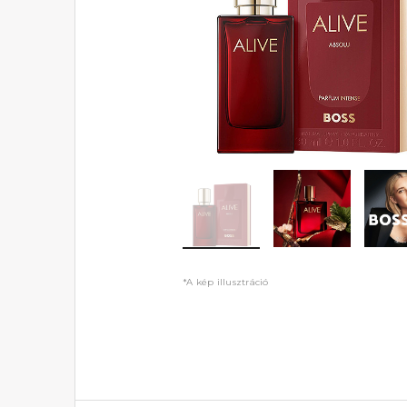
*A kép illusztráció