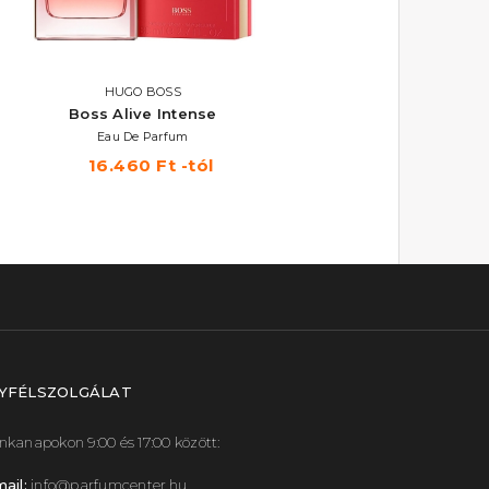
HUGO BOSS
Boss Alive Intense
Eau De Parfum
16.460 Ft -tól
YFÉLSZOLGÁLAT
kanapokon 9:00 és 17:00 között:
ail:
info@parfumcenter.hu