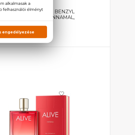
DROXYCITRONELLAL, BENZYL
, ISOEUGENOL, CINNAMAL,