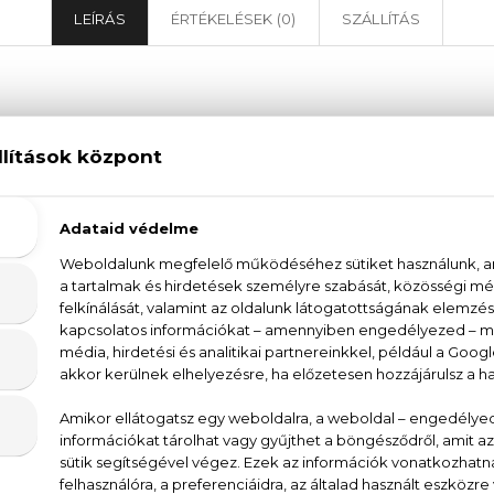
LEÍRÁS
ÉRTÉKELÉSEK (0)
SZÁLLÍTÁS
Boss Alive Absolu Parfum Intense
u Parfum Intense illata megtestesíti a határtalan opti
li a hétköznapokban is. Az illat merész, őszinte bőrös
a sugárzó pacsuli esszencia szívébe vezet. A vanília 
jal egyensúlyozva a kompozíciót. Enyhe füstösség
 azoknak a hölgyeknek, akik komolyan veszik hiv
ezni magukat - elsősorban téli vagy őszi időszakban telj