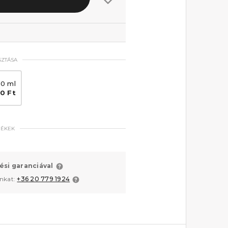
SZTÁSA
50 ml
0 Ft
MÉKEK
ési garanciával
unkat:
+36 20 779 1924