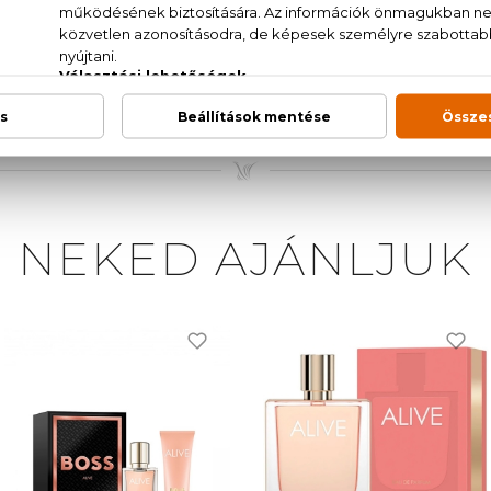
AT., PARFUM/FRAGRANCE, AQUA/WATER/EAU, HY
COUMARIN, GERANIOL, ALPHA-ISOMETHYL IONONE
LOOL, BENZYL BENZOATE, BENZYL ALCOHOL, EUGENOL
NEKED AJÁNLJUK