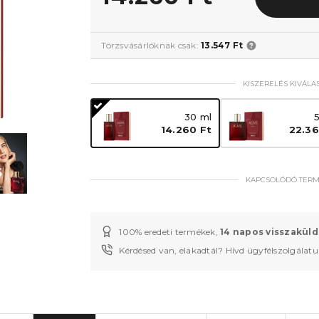
Törzsvásárlóknak csak:
13.547 Ft
KISZERELÉS KIVÁLA
30 ml
14.260 Ft
22.36
KAPCSOLÓDÓ TER
100% eredeti termékek,
14 napos visszaküld
Kérdésed van, elakadtál? Hívd ügyfélszolgálat