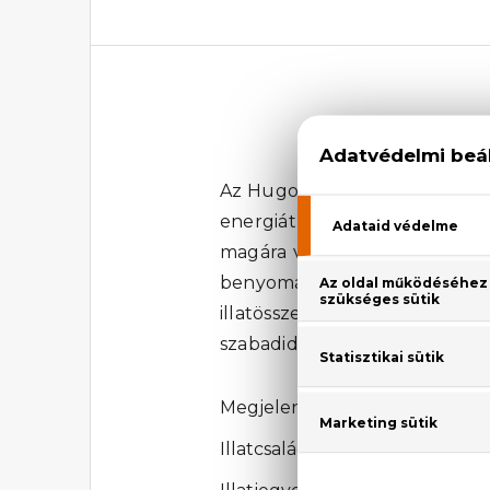
Az Hugo Boss Boss Alive Absol
energiát - a nőiességet ünnep
magára vonja a figyelmet és 
benyomást kelt, kellő báj
illatösszeállítása ideális
szabadidejükben szeretik jól ér
Megjelenési év: 2024
Illatcsalád: Fás-vaníliás