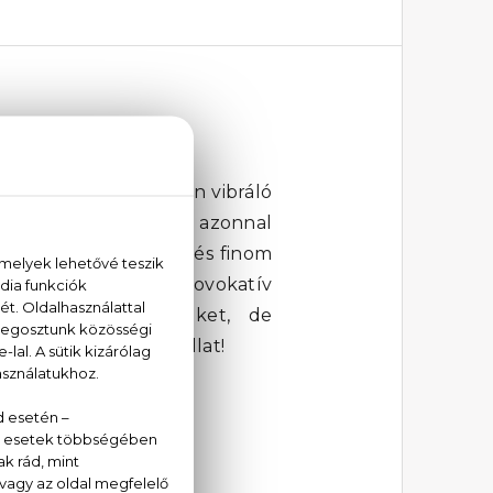
mizmust és a pozitívan vibráló
 jegyekkel nyit, amely azonnal
krémes édessége lágy és finom
e, az elegánsan provokatív
atásukat és karrierüket, de
esedik ki igazán az illat!