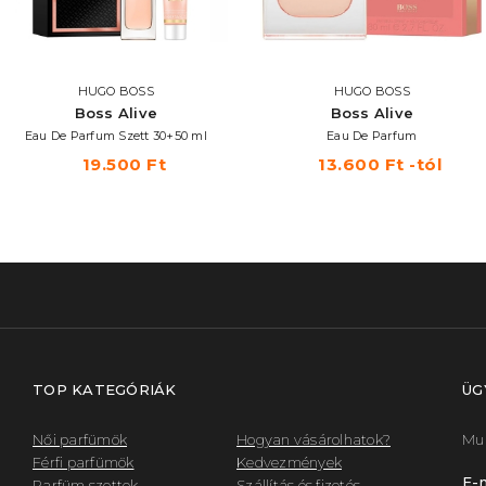
HUGO BOSS
HUGO BOSS
Boss Alive
Boss Alive
Eau De Parfum Szett 30+50 ml
Eau De Parfum
19.500 Ft
13.600 Ft -tól
TOP KATEGÓRIÁK
ÜG
Női parfümök
Hogyan vásárolhatok?
Mun
Férfi parfümök
Kedvezmények
E-m
Parfüm szettek
Szállítás és fizetés