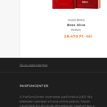
HUGO BOSS
Boss Alive
Parfum
28.470 Ft -tól
Fel az oldal tetejére!
PARFÜMCENTER
A ParfümCenter internetes parfüméria 2007. óta
sikeresen szerepel a hazai online piacon, hiszen
vásárlóink bizalmának elnyerése és megtartása a