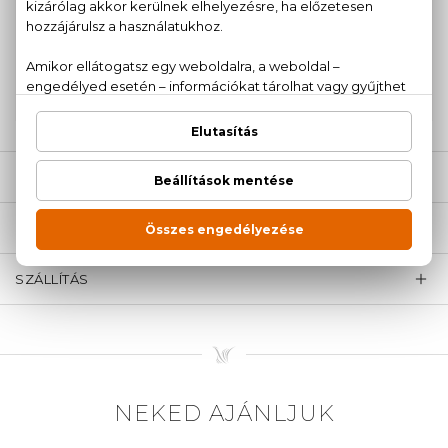
100% eredeti termékek,
14 napos visszaküldési
garanciával
+36
Kérdésed van, elakadtál? Hívd ügyfélszolgálatunkat:
20 779 1924
LEÍRÁS
ÉRTÉKELÉSEK (0)
SZÁLLÍTÁS
NEKED AJÁNLJUK