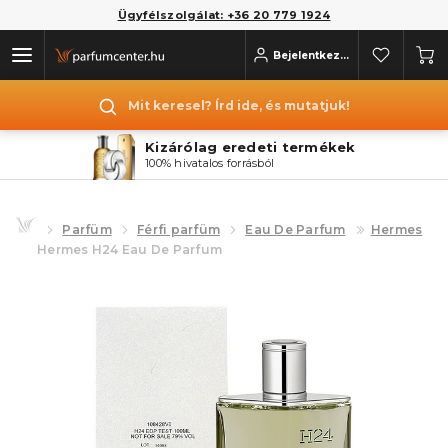
Ügyfélszolgálat: +36 20 779 1924
Bejelentkezés
Mit keresel? Írd ide, és mutatjuk!
Kizárólag eredeti termékek
100% hivatalos forrásból
Parfüm
Férfi parfüm
Eau De Parfum
Hermes
Hermes H24 Eau De Parfum