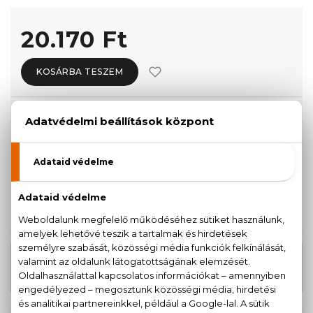
20.170 Ft
KOSÁRBA TESZEM
Törzsvásárlóknak csak:
19.162 Ft
KISZERELÉS KIVÁLASZTÁSA
Teszter 100 ml
20.170 Ft
KAPCSOLÓDÓ TERMÉKEK
16.900 Ft
H24 Eau De Toilette
-tól