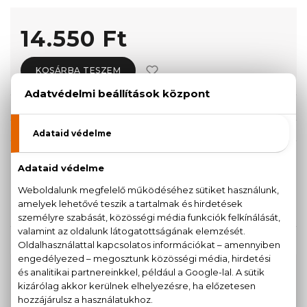
14.550 Ft
KOSÁRBA TESZEM
Törzsvásárlóknak csak:
13.823 Ft
KISZERELÉS KIVÁLASZTÁSA
50 ml
100 ml
14.550 Ft
16.020 Ft
KAPCSOLÓDÓ TERMÉKEK
100% eredeti termékek,
14 napos visszaküldési
garanciával
+36
Kérdésed van, elakadtál? Hívd ügyfélszolgálatunkat: