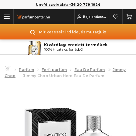
Ügyfélszolgálat: +36 20 779 1924
Bejelentkezés
Mit keresel? Írd ide, és mutatjuk!
Kizárólag eredeti termékek
100% hivatalos forrásból
Parfüm
Férfi parfüm
Eau De Parfum
Jimmy
Choo
Jimmy Choo Urban Hero Eau De Parfum