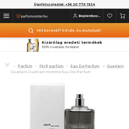
Ügyfélszolgálat: +36 20 779 1924
Bejelentkezés
Mit keresel? Írd ide, és mutatjuk!
Kizárólag eredeti termékek
100% hivatalos forrásból
Parfüm
Férfi parfüm
Eau De Parfum
Guerlain
Guerlain Guerlain Homme Eau De Parfum