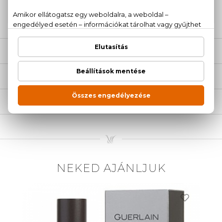
20 779 1924
LEÍRÁS
ÉRTÉKELÉSEK (0)
SZÁLLÍTÁS
NEKED AJÁNLJUK