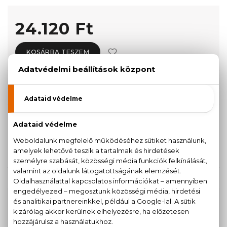
24.120 Ft
KOSÁRBA TESZEM
Törzsvásárlóknak csak:
22.914 Ft
KISZERELÉS KIVÁLASZTÁSA
Teszter 100 ml
24.120 Ft
KAPCSOLÓDÓ TERMÉKEK
100% eredeti termékek,
14 napos visszaküldési
garanciával
+36
Kérdésed van, elakadtál? Hívd ügyfélszolgálatunkat: