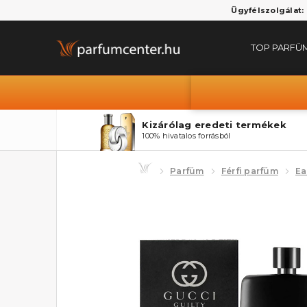
Ügyfélszolgálat:
TOP PARFÜ
Kizárólag eredeti termékek
100% hivatalos forrásból
Parfüm
Férfi parfüm
Ea