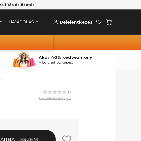
zállítás és fizetés
HAJÁPOLÁS
Bejelentkezés
Akár 40% kedvezmény
A bolti árhoz képest
m
0
0 értékelés alapján
SÁRBA TESZEM