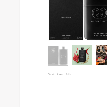
*A kép illusztráció