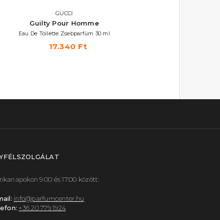
GUCCI
GUCCI
Guilty Pour Homme
Guilty Pour Homme
Eau De Toilette Zsebparfüm 30 ml
Eau De Parfum Szett 90+75+50
17.340 Ft
30.670 Ft
YFÉLSZOLGÁLAT
kanapokon 9:00 és 17:00 között:
ail:
info@parfumcenter.hu
efon:
+36 20 779 1924