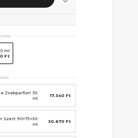
SZTÁSA
50 ml
0 Ft
MÉKEK
te Zsebparfüm 30
17.340 Ft
ml
m Szett 90+75+50
30.670 Ft
ml