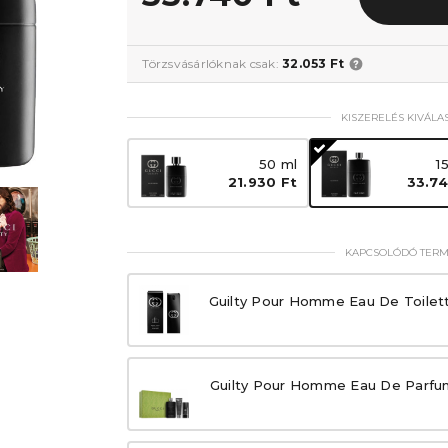
Törzsvásárlóknak csak:
32.053 Ft
KISZERELÉS KIVÁLA
50 ml
1
21.930 Ft
33.74
KAPCSOLÓDÓ TER
Guilty Pour Homme Eau De Toilet
Guilty Pour Homme Eau De Parfu