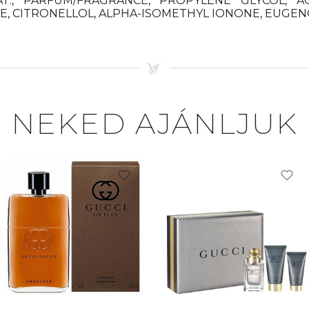
AT., PARFUM/FRAGRANCE, PROPYLENE GLYCOL, A
TE, CITRONELLOL, ALPHA-ISOMETHYL IONONE, EUGENO
NEKED AJÁNLJUK