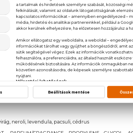
Gucci Guilty Pour Homme Eau De Parfum
ci Guilty parfümcsalád egyik kiemelkedő tagja, a Gu
ív változata. A szabadság ünnepe, amelyet a márka
, a Gucci Guilty Pour Homme Eau de Parfum pedig az e
a és a nyugtató, friss rózsa akkordjaival. Az illat 
edi illata garantáltan mindenkiben mély nyomot
svirág, neroli, levendula, pacsuli, cédrus