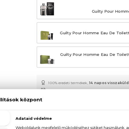
Guilty Pour Homm
Guilty Pour Homme Eau De Toilet
Guilty Pour Homme Eau De Toilet
100% eredeti termékek,
14 napos visszaküld
Kérdésed van, elakadtál? Hívd ügyfélszolgálat
LEÍRÁS
ÉRTÉKELÉSEK (0)
SZÁLLÍTÁS