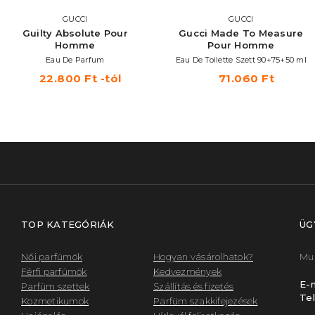
GUCCI
GUCCI
Guilty Absolute Pour
Gucci Made To Measure
Homme
Pour Homme
Eau De Parfum
Eau De Toilette Szett 90+75+50 ml
22.800 Ft -tól
71.060 Ft
TOP KATEGÓRIÁK
ÜG
Női parfümök
Hogyan vásárolhatok?
Mun
Férfi parfümök
Kedvezmények
E-m
Parfüm szettek
Szállítás és fizetés
Tel
Kozmetikumok
Parfüm szakkifejezések