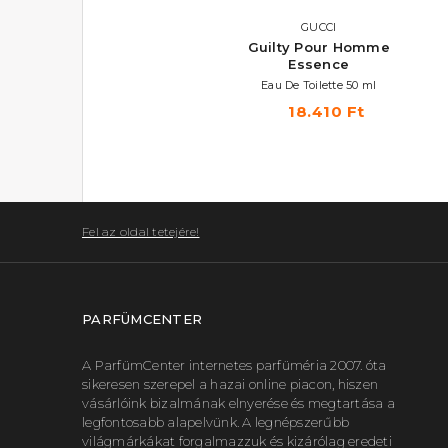
TOM FORD
GUCCI
Grey Vetiver
Guilty Pour Homme
Essence
Eau De Parfum
Eau De Toilette 50 ml
34.180 Ft -tól
18.410 Ft
Fel az oldal tetejére!
PARFÜMCENTER
A ParfümCenter internetes parfüméria 2007. óta
sikeresen szerepel a hazai online piacon, hiszen
vásárlóink bizalmának elnyerése és megtartása a
legfontosabb alapelvünk. A legnépszerűbb
világmárkákat forgalmazzuk és kizárólag eredeti