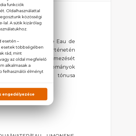
cci Guilty Pour Homme Eau de
 a #ForeverGuilty történetén
redeti illat újraértelmezését
kiszakítja magát a hagyományok
 hagy. Sötét, puha, tónusa