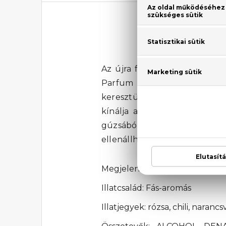
Az újra feltalált Gucci Guc
Parfum férfias illat intenz
keresztül követ, folytatódik
kínálja a csípős chili paprik
gúzsából: kivételesen egy
ellenállhatatlan.
Megjelenési év: 2020
Illatcsalád: Fás-aromás
Illatjegyek: rózsa, chili, naranc