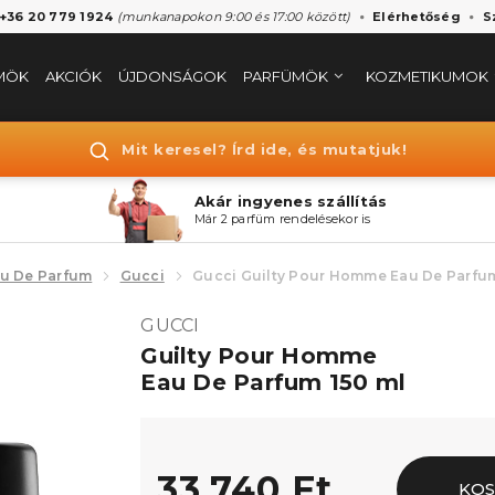
 +36 20 779 1924
(munkanapokon 9:00 és 17:00 között)
Elérhetőség
S
MÖK
AKCIÓK
ÚJDONSÁGOK
PARFÜMÖK
KOZMETIKUMOK
Mit keresel? Írd ide, és mutatjuk!
Akár ingyenes szállítás
Már 2 parfüm rendelésekor is
u De Parfum
Gucci
Gucci Guilty Pour Homme Eau De Parfu
GUCCI
Guilty Pour Homme
Eau De Parfum 150 ml
33.740 Ft
KO