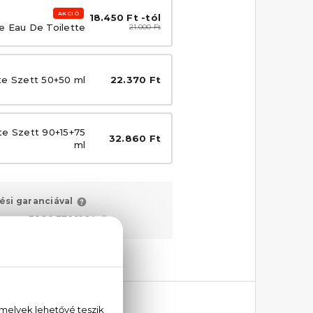
AKCIÓ
18.450 Ft -tól
e Eau De Toilette
21.000 Ft
te Szett 50+50 ml
22.370 Ft
te Szett 90+15+75
32.860 Ft
ml
ési garanciával
unkat:
+36 20 779 1924