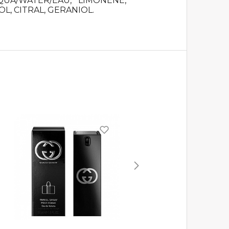
QUA/WATER/EAU, LIMONENE,
L, CITRAL, GERANIOL.