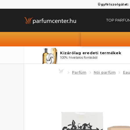
Ügyfélszolgálat:
TOP PARFÜ
Kizárólag eredeti termékek
100% hivatalos forrásból
Parfüm
Női parfüm
Eau