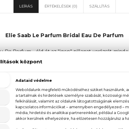
LEÍRÁS
ÉRTÉKELÉSEK (0)
SZÁLLÍTÁS
Elie Saab Le Parfum Bridal Eau De Parfum
u De Parfum - éld át az "igen" pillanat varázsát mind
m egy virágos-orientális illat, amelyet az Elie Saab men
 amely körülölel és ragyogóan emlékezetessé teszi a pi
kompozíció, amelyből kibontakozik a gyengéd és maga
s fejjegyben az ylang-ylang és a narancsvirág aromái 
abb csipke a ruha szegélyén. Ezek a vibráló jegyek 
ak, ezzel adva hosszantartó hatást ennek a kreáción
i pillanatok megtestesítője – akár nagy napra, a