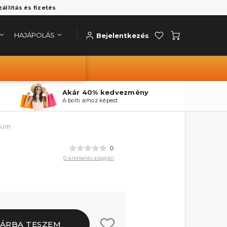
zállítás és fizetés
HAJÁPOLÁS
Bejelentkezés
Akár 40% kedvezmény
A bolti árhoz képest
rfum
0
0 értékelés alapján
ÁRBA TESZEM