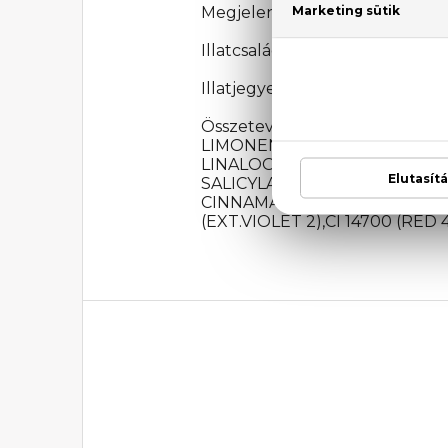
Megjelenési év: 2023
Illatcsalád: Virágos-orientális
Illatjegyek: mandarin, neroli, 
Összetevők: ALCOHOL DEN
LIMONENE, ETHYLHEXYL S
LINALOOL, HEXYL CINNAM
SALICYLATE, CITRONELLO
CINNAMATE, TRIS(TETRAM
(EXT.VIOLET 2),CI 14700 (RED 4