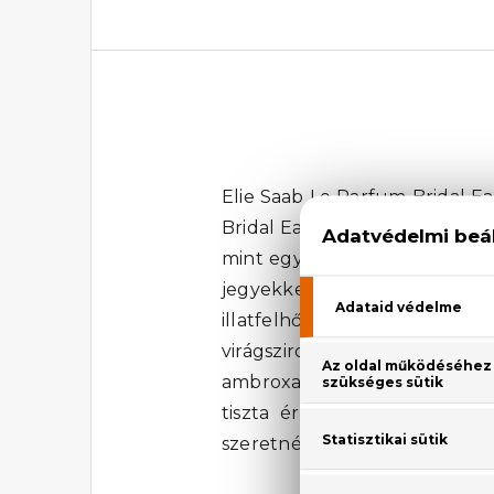
Elie Saab Le Parfum Bridal Ea
Bridal Eau De Parfum női parfü
mint egy lágy, illatos fátyol,
jegyekkel egybekötött illat
illatfelhője. A gazdag virágo
virágszirom vagy a legfinom
ambroxan ölelésébe burkolózn
tiszta érzelmek és az ünnep
szeretnéd.