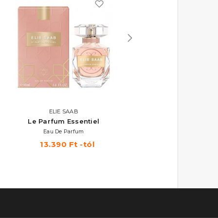
ELIE SAAB
ELIE SAAB
Le Parfum Essentiel
Le Parfum In White
Eau De Parfum
Eau De Parfum
13.390 Ft -tól
20.170 Ft -tól