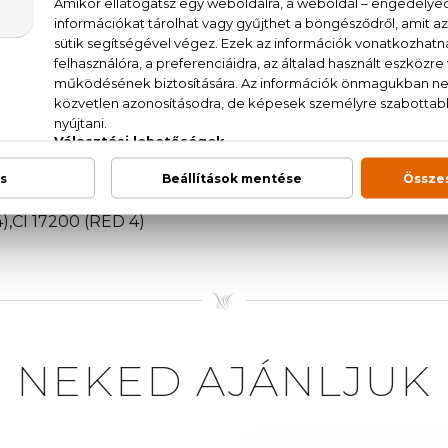
narancsvirág, vanília, ylang-ylang, gardénia, ambretta, be
AT., AQUA (WATER), PARFUM (FRAGRANCE), ETHY
ALICYLATE, ALPHAISOMETHYL IONONE, BUTYL M
AL, PENTAERYTHRITYL TETRA-DI-TBUTYL HYDROX
L, HYDROXYCITRONELLAL, GERANIOL, ALCOHOL, 
ETHYLHYDROXYPIPERIDINOL) CITRATE, CITRAL, 
),CI 17200 (RED 4)
NEKED AJÁNLJUK