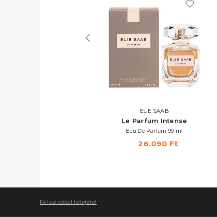
ELIE SAAB
ELIE SAAB
Le Parfum Royal
Le Parfum Intense
Eau De Parfum
Eau De Parfum 90 ml
16.900 Ft -tól
26.090 Ft
Fel az oldal tetejére!