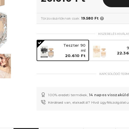
Törzsvásárlóknak csak:
19.580 Ft
KISZERELÉS KIVÁLA
Teszter 90
9
ml
22.36
20.610 Ft
KAPCSOLÓDÓ TER
100% eredeti termékek,
14 napos visszaküld
Kérdésed van, elakadtál? Hívd ügyfélszolgálat