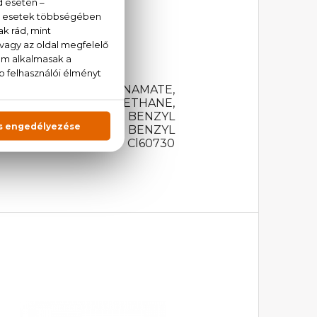
nzoé, pézsma
LHEXYL METHOXYCINNAMATE,
ETHOXYDIBENZOYLMETHANE,
YHYDROCINNAMATE, BENZYL
BENZYL BENZOATE, BENZYL
BENZYL ALCOHOL, Cl60730