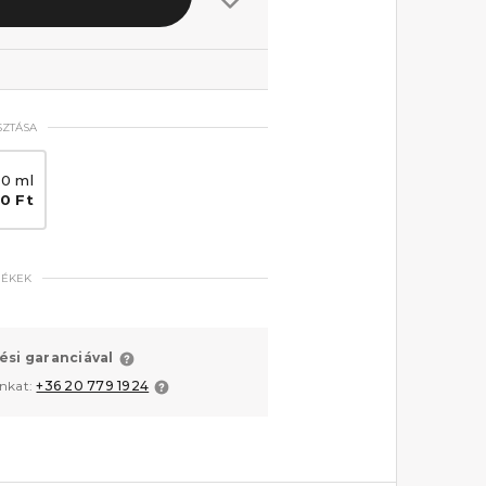
SZTÁSA
0 ml
0 Ft
MÉKEK
ési garanciával
unkat:
+36 20 779 1924