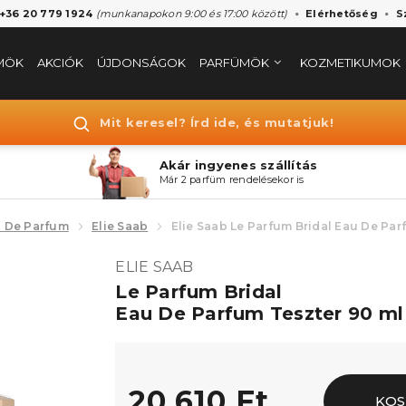
 +36 20 779 1924
(munkanapokon 9:00 és 17:00 között)
Elérhetőség
S
MÖK
AKCIÓK
ÚJDONSÁGOK
PARFÜMÖK
KOZMETIKUMOK
Mit keresel? Írd ide, és mutatjuk!
Akár ingyenes szállítás
Már 2 parfüm rendelésekor is
 De Parfum
Elie Saab
Elie Saab Le Parfum Bridal Eau De Pa
ELIE SAAB
Le Parfum Bridal
Eau De Parfum Teszter 90 ml
20.610 Ft
KOS