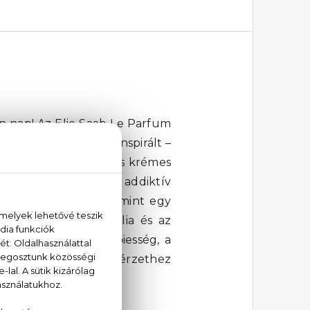
en nap! Az Elie Saab Le Parfum
yasszonyi kollekció inspirált –
llanatot. Egy virágos és krémes
biztos, de abszolút addiktív
sejlenek fel, lágyan, mint egy
a madagaszkári vanília és az
ak. Ez az illat a nőiesség, a
kár mindennapi luxusérzethez