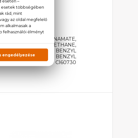
nzoé, pézsma
LHEXYL METHOXYCINNAMATE,
ETHOXYDIBENZOYLMETHANE,
YHYDROCINNAMATE, BENZYL
BENZYL BENZOATE, BENZYL
BENZYL ALCOHOL, Cl60730