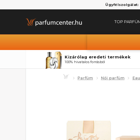
Ügyfélszolgálat:
TOP PARFÜ
Kizárólag eredeti termékek
100% hivatalos forrásból
Parfüm
Női parfüm
Eau