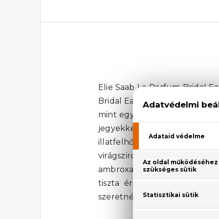
Elie Saab Le Parfum Bridal Ea
Bridal Eau De Parfum női parfü
mint egy lágy, illatos fátyol,
jegyekkel egybekötött illat
illatfelhője. A gazdag virágo
virágszirom vagy a legfinom
ambroxan ölelésébe burkolózn
tiszta érzelmek és az ünnep
szeretnéd.