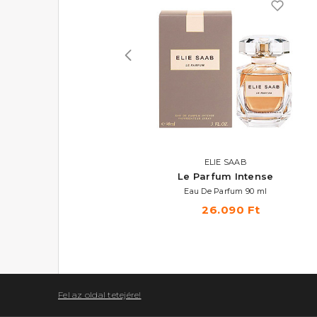
ELIE SAAB
ELIE SAAB
Le Parfum Royal
Le Parfum Intense
Eau De Parfum
Eau De Parfum 90 ml
16.900 Ft -tól
26.090 Ft
Fel az oldal tetejére!