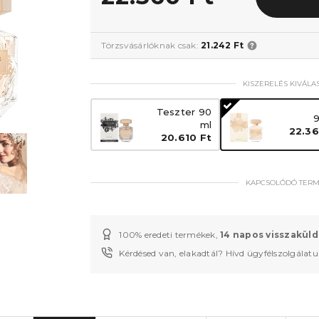
Törzsvásárlóknak csak:
21.242 Ft
KISZERELÉS KIVÁLA
Teszter 90
9
ml
22.36
20.610 Ft
KAPCSOLÓDÓ TER
100% eredeti termékek,
14 napos visszaküld
Kérdésed van, elakadtál? Hívd ügyfélszolgálat