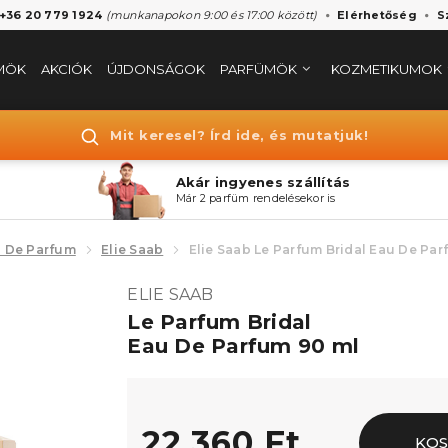
 +36 20 779 1924
(munkanapokon 9:00 és 17:00 között)
Elérhetőség
S
MÖK
AKCIÓK
ÚJDONSÁGOK
PARFÜMÖK
KOZMETIKUMOK
Mit keresel? Írd ide, és mutatjuk!
Akár ingyenes szállítás
Már 2 parfüm rendelésekor is
 De Parfum
Elie Saab
Elie Saab Le Parfum Bridal Eau De Pa
ELIE SAAB
Le Parfum Bridal
Eau De Parfum 90 ml
22.360 Ft
KO