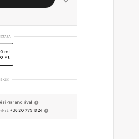
SZTÁSA
0 ml
0 Ft
MÉKEK
ési garanciával
unkat:
+36 20 779 1924