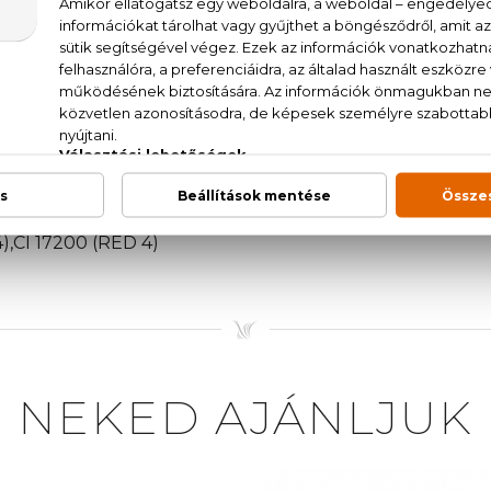
narancsvirág, vanília, ylang-ylang, gardénia, ambretta, be
AT., AQUA (WATER), PARFUM (FRAGRANCE), ETHY
ALICYLATE, ALPHAISOMETHYL IONONE, BUTYL M
AL, PENTAERYTHRITYL TETRA-DI-TBUTYL HYDROX
L, HYDROXYCITRONELLAL, GERANIOL, ALCOHOL, 
ETHYLHYDROXYPIPERIDINOL) CITRATE, CITRAL, 
),CI 17200 (RED 4)
NEKED AJÁNLJUK