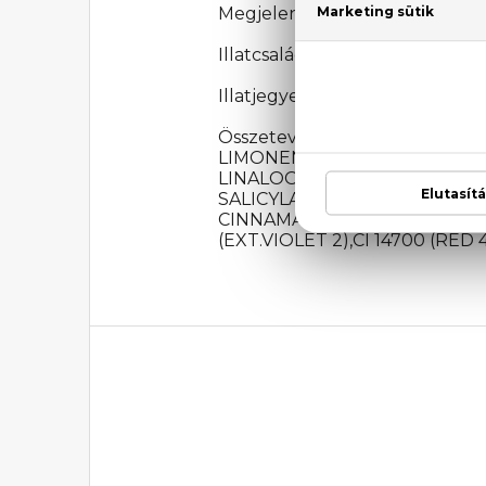
Megjelenési év: 2023
Illatcsalád: Virágos-orientális
Illatjegyek: mandarin, neroli, 
Összetevők: ALCOHOL DEN
LIMONENE, ETHYLHEXYL S
LINALOOL, HEXYL CINNAM
SALICYLATE, CITRONELLO
CINNAMATE, TRIS(TETRAM
(EXT.VIOLET 2),CI 14700 (RED 4