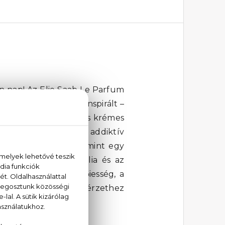
en nap! Az Elie Saab Le Parfum
yasszonyi kollekció inspirált –
llanatot. Egy virágos és krémes
biztos, de abszolút addiktív
sejlenek fel, lágyan, mint egy
a madagaszkári vanília és az
ak. Ez az illat a nőiesség, a
kár mindennapi luxusérzethez