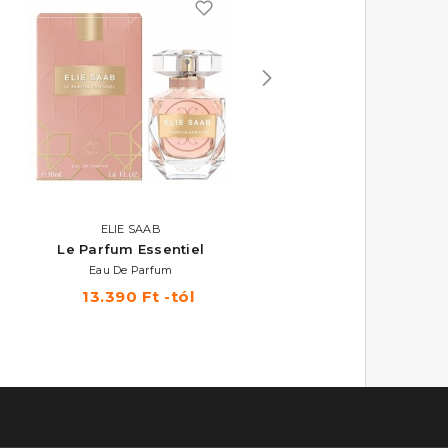
ELIE SAAB
ELIE SAAB
Le Parfum Essentiel
Le Parfum In White
Eau De Parfum
Eau De Parfum
13.390 Ft -tól
20.170 Ft -tól