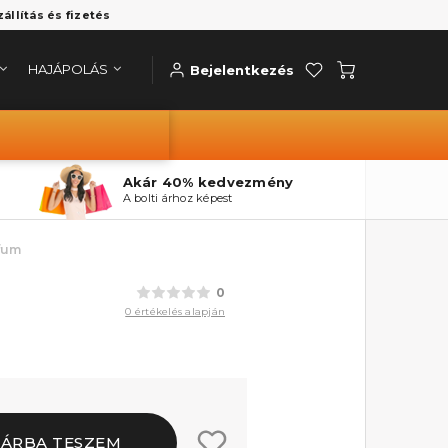
zállítás és fizetés
HAJÁPOLÁS
Bejelentkezés
Akár 40% kedvezmény
A bolti árhoz képest
rfum
0
0 értékelés alapján
SÁRBA TESZEM