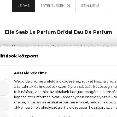
LEÍRÁS
ÉRTÉKELÉSEK (0)
SZÁLLÍTÁS
Elie Saab Le Parfum Bridal Eau De Parfum
u De Parfum - éld át az "igen" pillanat varázsát mind
m egy virágos-orientális illat, amelyet az Elie Saab men
 amely körülölel és ragyogóan emlékezetessé teszi a pi
kompozíció, amelyből kibontakozik a gyengéd és maga
s fejjegyben az ylang-ylang és a narancsvirág aromái 
abb csipke a ruha szegélyén. Ezek a vibráló jegyek 
ak, ezzel adva hosszantartó hatást ennek a kreáción
i pillanatok megtestesítője – akár nagy napra, a