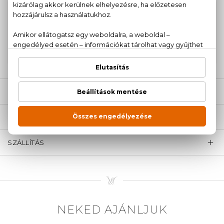
100% eredeti termékek,
14 napos visszaküldési
garanciával
+36
Kérdésed van, elakadtál? Hívd ügyfélszolgálatunkat:
20 779 1924
LEÍRÁS
ÉRTÉKELÉSEK (0)
SZÁLLÍTÁS
NEKED AJÁNLJUK