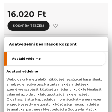
16.020 Ft
KOSÁRBA TESZEM
Törzsvásárlóknak csak:
15.219 Ft
KISZERELÉS KIVÁLASZTÁSA
30 ml
50 ml
16.020 Ft
19.510 Ft
Teszter 90 ml
19.730 Ft
KAPCSOLÓDÓ TERMÉKEK