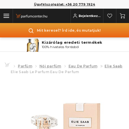
Ügyfélszolgálat: +36 20 779 1924
Bejelentkezés
Mit keresel? Írd ide, és mutatjuk!
Kizárólag eredeti termékek
100% hivatalos forrásból
Parfüm
Női parfüm
Eau De Parfum
Elie Saab
Elie Saab Le Parfum Eau De Parfum