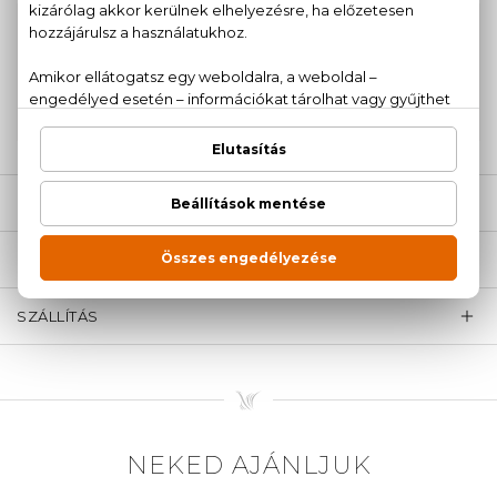
100% eredeti termékek,
14 napos visszaküldési
garanciával
+36
Kérdésed van, elakadtál? Hívd ügyfélszolgálatunkat:
20 779 1924
LEÍRÁS
ÉRTÉKELÉSEK (0)
SZÁLLÍTÁS
NEKED AJÁNLJUK