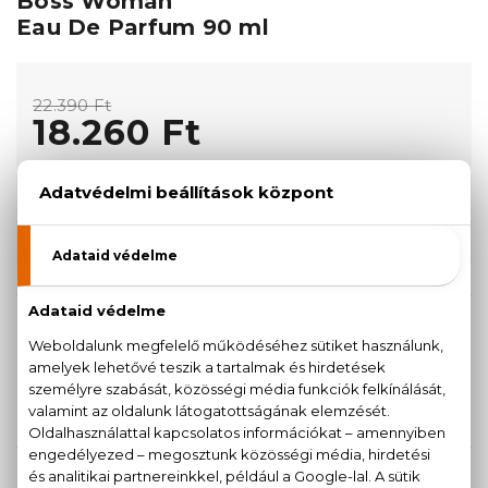
Boss Woman
Eau De Parfum 90 ml
22.390 Ft
18.260 Ft
KOSÁRBA TESZEM
Törzsvásárlóknak csak:
17.347 Ft
KISZERELÉS KIVÁLASZTÁSA
AKCIÓ
90 ml
18.260 Ft
22.390 Ft
KAPCSOLÓDÓ TERMÉKEK