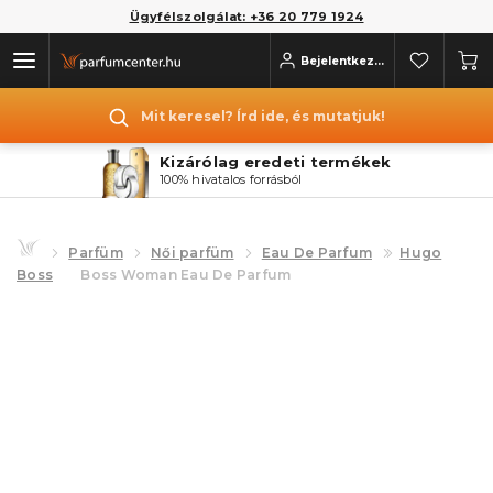
Ügyfélszolgálat: +36 20 779 1924
Bejelentkezés
Mit keresel? Írd ide, és mutatjuk!
Kizárólag eredeti termékek
100% hivatalos forrásból
Parfüm
Női parfüm
Eau De Parfum
Hugo
Boss
Boss Woman Eau De Parfum