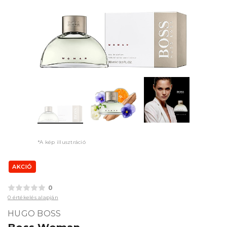
*A kép illusztráció
AKCIÓ
0
0 értékelés alapján
HUGO BOSS