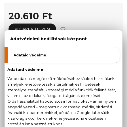
20.610 Ft
KOSÁRBA TESZEM
Törzsvásárlóknak csak:
19.580 Ft
KISZERELÉS KIVÁLASZTÁSA
100 ml
20.610 Ft
KAPCSOLÓDÓ TERMÉKEK
100% eredeti termékek,
14 napos visszaküldési
garanciával
+36
Kérdésed van, elakadtál? Hívd ügyfélszolgálatunkat: