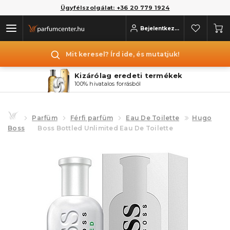
Ügyfélszolgálat: +36 20 779 1924
Bejelentkezés
Mit keresel? Írd ide, és mutatjuk!
Kizárólag eredeti termékek
100% hivatalos forrásból
Parfüm
Férfi parfüm
Eau De Toilette
Hugo
Boss
Boss Bottled Unlimited Eau De Toilette