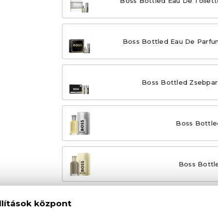
Boss Bottled Eau De Toilett
Boss Bottled Eau De Parfu
Boss Bottled Zsebpar
Boss Bottle
Boss Bottl
100% eredeti termékek,
14 napos visszaküld