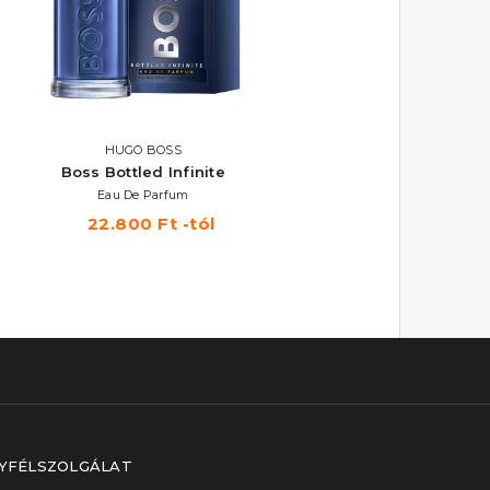
HUGO BOSS
HUGO BOSS
Boss Bottled Infinite
Boss Bottled Night
Eau De Parfum
Eau De Toilette
22.800 Ft -tól
19.730 Ft -tól
YFÉLSZOLGÁLAT