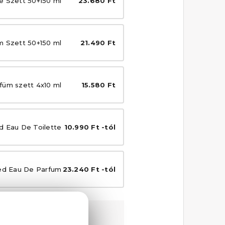
e Szett 50+150 ml
23.680 Ft
m Szett 50+150 ml
21.490 Ft
füm szett 4x10 ml
15.580 Ft
d Eau De Toilette
10.990 Ft -tól
ed Eau De Parfum
23.240 Ft -tól
ési garanciával