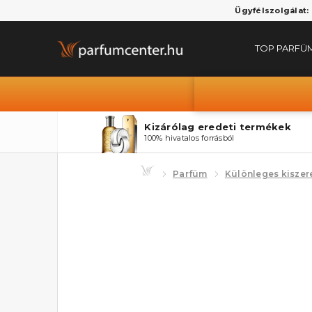
Ügyfélszolgálat:
TOP PARFÜ
Kizárólag eredeti termékek
100% hivatalos forrásból
Parfüm
Különleges kiszer