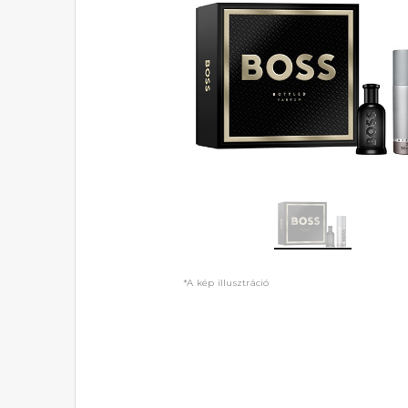
*A kép illusztráció