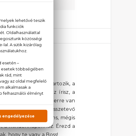
unkat:
+36 20 779 1924
0 ml
brás illatcsaládba tartozik, a
lható a mandarin, az írisz, a
ot alkotnak, ami egyszerre van
n, ahol minden egyes összetevő
 ha szereted a markáns, mégis
rőt a mindennapokhoz. Érezd a
ak, hogy te vagy a Boss!