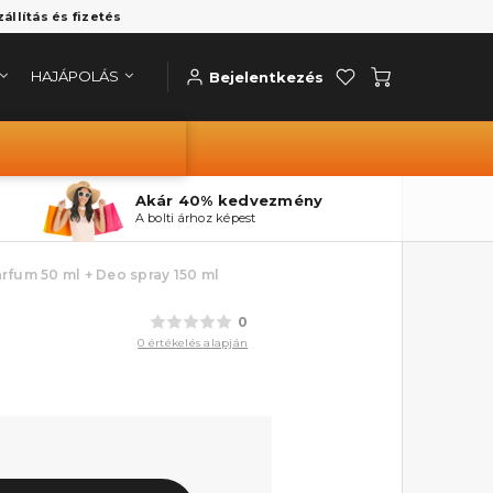
zállítás és fizetés
HAJÁPOLÁS
Bejelentkezés
Akár 40% kedvezmény
A bolti árhoz képest
arfum 50 ml + Deo spray 150 ml
0
0 értékelés alapján