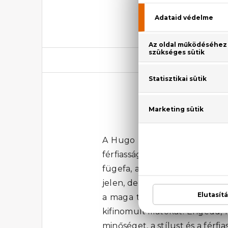
Bos
A Hugo Boss Boss Bottled férf
férfiasság és az erő jegyeit
fügefa, a tömjén, a cédrus és
jelen, de nem tolakodó. A Bos
a maga teljességében érvénye
kifinomult illatokat. Engedd
minőséget, a stílust és a fér