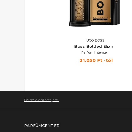
ÚJDONSÁG
HUGO BOSS
HUGO BOSS
Boss Bottled Beyond
Boss Bottled Elixir
Utántölthető Eau De Parfum
Parfum Intense
26.320 Ft -tól
21.050 Ft -tól
Fel az oldal tetejére!
PARFÜMCENTER