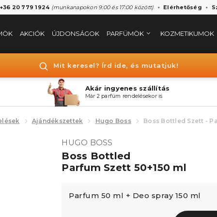
 +36 20 779 1924
(munkanapokon 9:00 és 17:00 között)
Elérhetőség
S
MÖK
AKCIÓK
ÚJDONSÁGOK
PARFÜMÖK
KOZMETIKUMOK
Mit keresel? Írd ide, és mutatjuk!
Akár ingyenes szállítás
Már 2 parfüm rendelésekor is
elések
Ajándékszettek
Hugo Boss
Boss Bottled Szett - P
HUGO BOSS
Boss Bottled
Parfum Szett 50+150 ml
Parfum 50 ml + Deo spray 150 ml