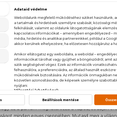
Kérdésed van, elakadtál? Hívd ügyfélszolgálat
LEÍRÁS
ÉRTÉKELÉSEK (0)
SZÁLLÍTÁS
s Bottled Szett - Parfum 50 ml + Deo spray 15
i parfüm markáns karaktert ad a viselőjének. A fás-ám
 hordozza magában. Az illatösszetevők között megtalá
 a bőr. Mindezek az összetevők együtt egy olyan illat
s Bottled Parfum egy igazi utazás az illatok világába
sül. Próbáld ki a Hugo Boss Boss Bottled Parfumot,
, hogy ez a parfüm meghatározza a napod, és adjon e
fiasságot minden egyes cseppjében. Mutasd meg a világn