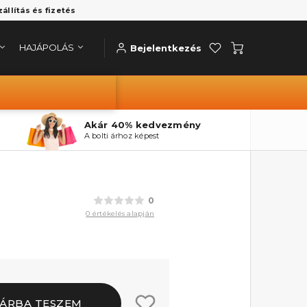
zállítás és fizetés
HAJÁPOLÁS
Bejelentkezés
Akár 40% kedvezmény
A bolti árhoz képest
0
0 értékelés alapján
ÁRBA TESZEM