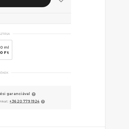
SZTÁSA
0 ml
0 Ft
MÉKEK
ési garanciával
unkat:
+36 20 779 1924