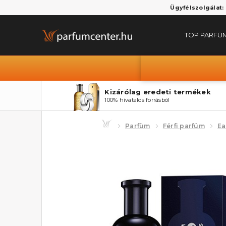
Ügyfélszolgálat:
TOP PARFÜ
Kizárólag eredeti termékek
100% hivatalos forrásból
Parfüm
Férfi parfüm
Ea