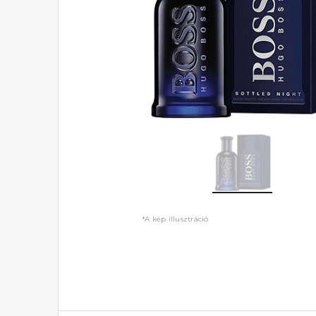
*A kép illusztráció