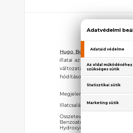
Hugo Boss
a férfiak kedven
illatai az eladási listákat vez
változata. Nyírfa, levendula
hódítások elengedhetetlen k
Megjelenési év: 2010
Illatcsalád: Fás-aromás
Összetevők: Alcohol Denat.,
Benzoate, Propylene Glycol, BH
Hydroxycitronellal, Eugenol, Cit