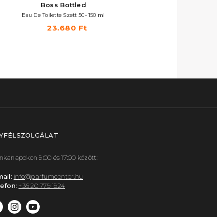
Boss Bottled
Boss Bottled Elixir
Eau De Toilette Szett 50+150 ml
Parfum Intense
23.680 Ft
21.050 Ft -tól
YFÉLSZOLGÁLAT
kanapokon 9:00 és 17:00 között:
ail:
info@parfumcenter.hu
efon:
+36 20 779 1924