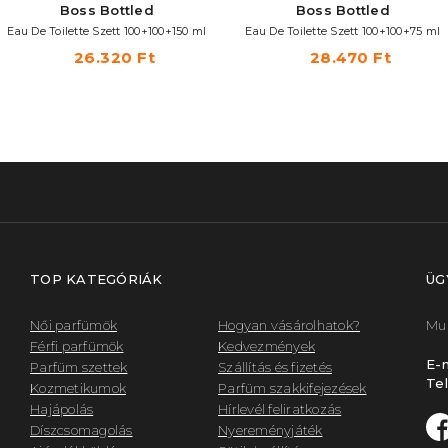
Boss Bottled
Boss Bottled
Eau De Toilette Szett 100+100+150 ml
Eau De Toilette Szett 100+100+75 ml
26.320 Ft
28.470 Ft
TOP KATEGÓRIÁK
ÜG
Női parfümök
Hogyan vásárolhatok?
Mun
Férfi parfümök
Kedvezmények
E-m
Parfüm szettek
Szállítás és fizetés
Tel
Kozmetikumok
Parfüm szakkifejezések
Hajápolás
Hírlevél feliratkozás
Díszcsomagolás
Nyereményjáték