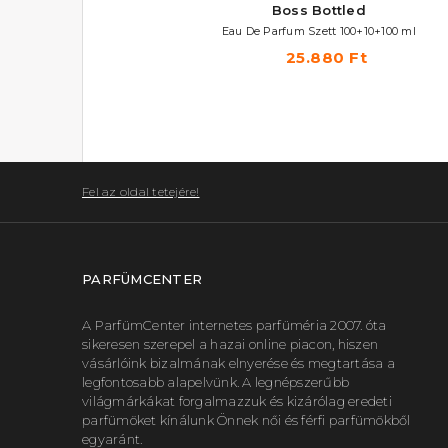
Boss Bottled Beyond
Boss Bottled
Utántölthető Eau De Parfum
Eau De Parfum Szett 100+10+100 ml
26.760 Ft -tól
25.880 Ft
Fel az oldal tetejére!
PARFÜMCENTER
A ParfümCenter internetes parfüméria 2007. óta
sikeresen szerepel a hazai online piacon, hiszen
vásárlóink bizalmának elnyerése és megtartása a
legfontosabb alapelvünk. A legnépszerűbb
világmárkákat forgalmazzuk és kizárólag eredeti
parfümöket kínálunk Önnek női és férfi parfümökből
egyaránt.