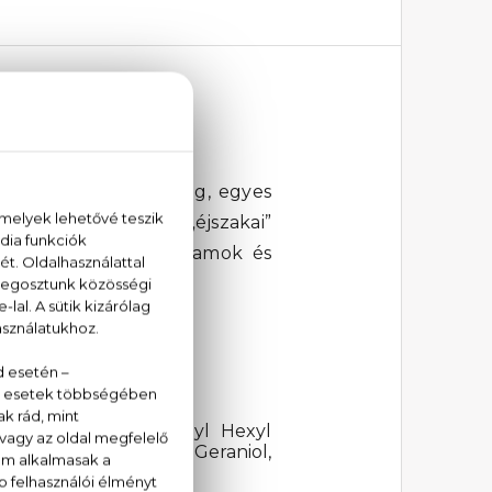
k
et
Boss
álmodta meg, egyes
ikerű
Boss Bottled
„éjszakai”
iatt az éjszakai programok és
ylamino Hydroxybenzoyl Hexyl
al, Linalool, Citral, Geraniol,