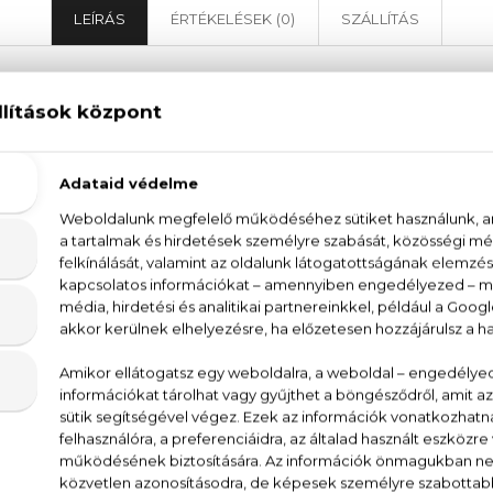
LEÍRÁS
ÉRTÉKELÉSEK (0)
SZÁLLÍTÁS
Boss Bottled Night Eau De Toilette
ce, nem véletlenül: a legnépszerűbb
férfi parfümö
eti jó pár éve. A
Boss Bottled Night parfüm
a nagys
, ibolya és fás jegyek: erősebb, mélyebb akkordjai m
elléke a
Boss Bottled Night
.
 Water / Aqua, Parfum/Fragrance, Octinoxate, Dieth
T, Methylparaben, Limonene, Alpha-Isomethyl Ionone, Lyr
ronellol, Acid Violet 43, CI 14700