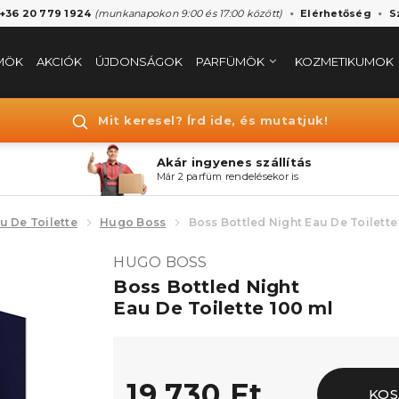
 +36 20 779 1924
(munkanapokon 9:00 és 17:00 között)
Elérhetőség
S
MÖK
AKCIÓK
ÚJDONSÁGOK
PARFÜMÖK
KOZMETIKUMOK
Mit keresel? Írd ide, és mutatjuk!
Akár ingyenes szállítás
Már 2 parfüm rendelésekor is
u De Toilette
Hugo Boss
Boss Bottled Night Eau De Toilette
HUGO BOSS
Boss Bottled Night
Eau De Toilette 100 ml
19.730 Ft
KOS