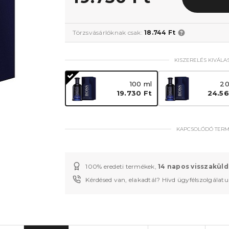
Törzsvásárlóknak csak:
18.744 Ft
KISZERELÉS KIVÁLA
100 ml
20
19.730 Ft
24.56
KAPCSOLÓDÓ TER
100% eredeti termékek,
14 napos visszaküld
Kérdésed van, elakadtál? Hívd ügyfélszolgálat