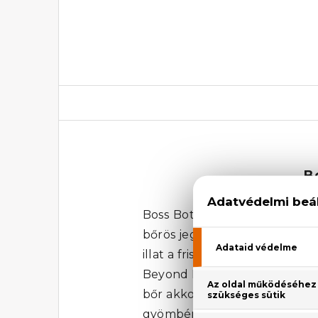
B
Boss Bottled Beyond Utántölt
bőrös jegyek keveréke jellemzi
illat a frissesség és az inten
Beyond Eau De Parfum illata s
bőr akkord kettőssége köré é
gyömbér hosszan tartó illato