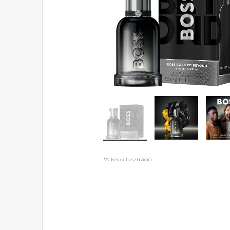
*A kép illusztráció