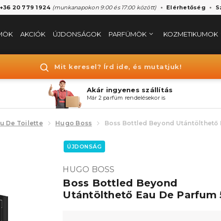
 +36 20 779 1924
(munkanapokon 9:00 és 17:00 között)
Elérhetőség
S
MÖK
AKCIÓK
ÚJDONSÁGOK
PARFÜMÖK
KOZMETIKUMOK
Mit keresel? Írd ide, és mutatjuk!
Akár ingyenes szállítás
Már 2 parfüm rendelésekor is
u De Toilette
Hugo Boss
Boss Bottled Beyond Utántölthető
ÚJDONSÁG
HUGO BOSS
Boss Bottled Beyond
Utántölthető Eau De Parfum 