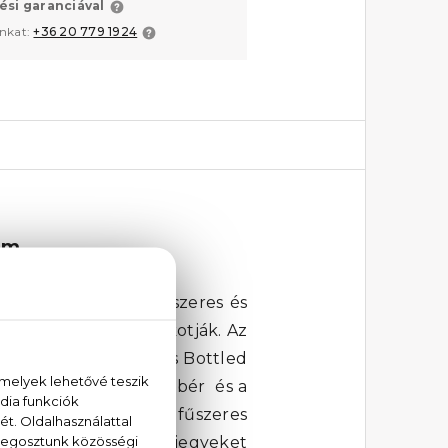
ési garanciával
unkat:
+36 20 779 1924
um
 Ezt az illatot a fűszeres és
ek pedig az alapot alkotják. Az
 testesítve meg. A Boss Bottled
sával, ehelyett a gyömbér és a
önhetően az élénk és fűszeres
gít, meleg, addiktív jegyeket