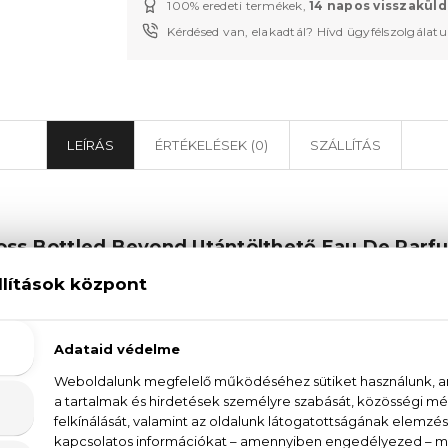
100% eredeti termékek,
14 napos visszaküld
Kérdésed van, elakadtál? Hívd ügyfélszolgálat
LEÍRÁS
ÉRTÉKELÉSEK (0)
SZÁLLÍTÁS
oss Bottled Beyond Utántölthető Eau De Parf
hető Eau De Parfum - ahol az ellentétek találkoznak.
, a gyömbér friss nyitányt, a bőr a szívjegy, a fás jegy
zitás egyensúlyát célozza meg, modern férfias karaktert
zakít a fej-, szív- és alapjegyek hagyományos pirami
pül. Az innovatív CO2 extrakciós technológiának kösz
t kölcsönöz, amelyet a szemcsés bőr érzékisége gazda