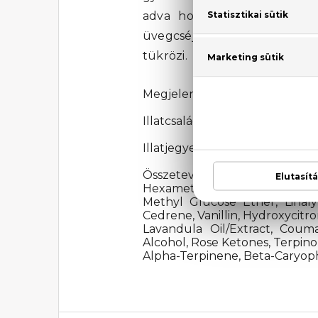
adva hozzá. A Hugo Boss 
üvegcséjével tűnik ki, a rag
tükrözi.
Megjelenési év: 2025
Illatcsalád: Bőrös
Illatjegyek: gyömbér, bőr, fás 
Összetevők: Alcohol Denat.
Hexamethylindanopyran, Citru
Methyl Glucose Ether, Linaly
Cedrene, Vanillin, Hydroxycitr
Lavandula Oil/Extract, Couma
Alcohol, Rose Ketones, Terpino
Alpha-Terpinene, Beta-Caryophy