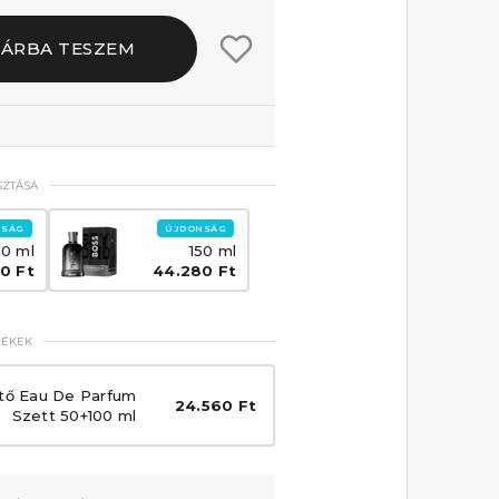
SÁRBA TESZEM
SZTÁSA
NSÁG
ÚJDONSÁG
00 ml
150 ml
0 Ft
44.280 Ft
MÉKEK
tő Eau De Parfum
24.560 Ft
Szett 50+100 ml