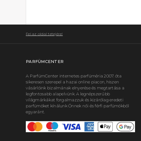
Fel az oldal tetejére!
PARFÜMCENTER
A ParfümCenter internetes parfüméria 2007. óta
sikeresen szerepel a hazai online piacon, hiszen
vásárlóink bizalmának elnyerése és megtartása a
legfontosabb alapelvünk. A legnépszerűbb
világmárkákat forgalmazzuk és kizárólag eredeti
parfümöket kínálunk Önnek női és férfi parfümökből
egyaránt.