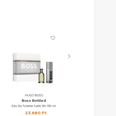
HUGO BOSS
HUGO BOSS
Boss Bottled
Boss Bottled Elixir
Eau De Toilette Szett 50+150 ml
Parfum Intense
23.680 Ft
21.050 Ft -tól