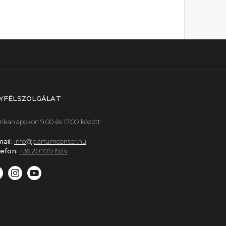
YFÉLSZOLGÁLAT
kanapokon 9:00 és 17:00 között:
ail:
info@parfumcenter.hu
efon:
+36 20 779 1924