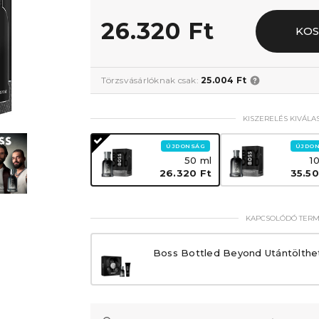
26.320 Ft
KO
Törzsvásárlóknak csak:
25.004 Ft
KISZERELÉS KIVÁLA
ÚJDONSÁG
ÚJDO
50 ml
1
26.320 Ft
35.50
KAPCSOLÓDÓ TER
Boss Bottled Beyond Utántölthe