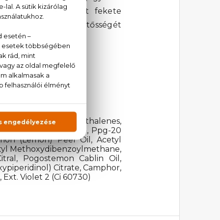
 kupakú, lakkozott fekete
nciát és az illat kettősségét
cetyloctahydronaphthalenes,
Ethylhexyl Salicylate, Ppg-20
imon (Lemon) Peel Oil, Acetyl
 Butyl Methoxydibenzoylmethane,
itral, Pogostemon Cablin Oil,
ypiperidinol) Citrate, Camphor,
xt. Violet 2 (Ci 60730)