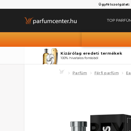
Ügyfélszolgálat:
TOP PARFÜ
Kizárólag eredeti termékek
100% hivatalos forrásból
Parfüm
Férfi parfüm
Ea