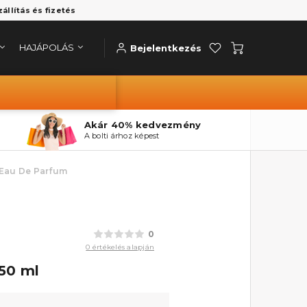
zállítás és fizetés
HAJÁPOLÁS
Bejelentkezés
Akár 40% kedvezmény
A bolti árhoz képest
 Eau De Parfum
0
0 értékelés alapján
50 ml