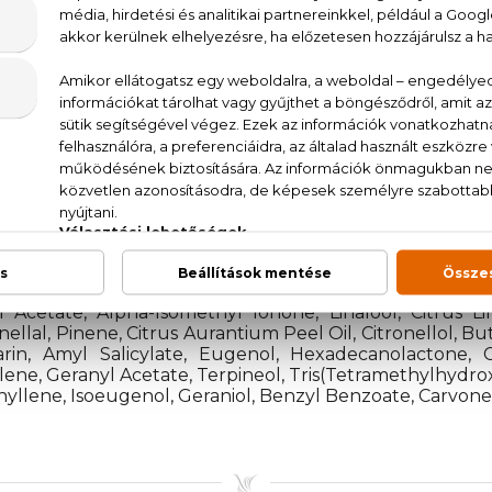
BOSS Bottled Beyond Eau de Parfum sötétszürke
yogó fekete-füstös szürke színátmenet a férfias elega
jegyek
, Parfum/Fragrance, Aqua/Water/Eau, Tetramethyl A
s Aurantium Bergamia (Bergamot) Peel Oil, Limonene, 
l Acetate, Alpha-Isomethyl Ionone, Linalool, Citrus L
onellal, Pinene, Citrus Aurantium Peel Oil, Citronellol,
rin, Amyl Salicylate, Eugenol, Hexadecanolactone, C
lene, Geranyl Acetate, Terpineol, Tris(Tetramethylhydrox
llene, Isoeugenol, Geraniol, Benzyl Benzoate, Carvone, E