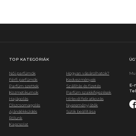
TOP KATEGÓRIÁK
ÜG
Női parfümök
Hogyan vásárolhatok?
Mun
Férfi parfümök
Kedvezmények
E-m
Parfüm szettek
Szállítás és fizetés
Tel
Kozmetikumok
Parfüm szakkifejezések
Hajápolás
Hírlevél feliratkozás
Díszcsomagolás
Nyereményjáték
Ajándékküldés
Sütik beállítása
Rólunk
Kapcsolat