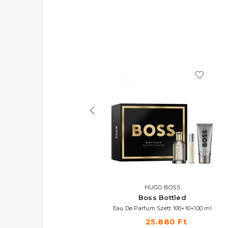
HUGO BOSS
HUGO BOSS
Boss Bottled Unlimited
Boss Bottled
Eau De Toilette
Eau De Parfum Szett 100+10+100 ml
20.610 Ft -tól
25.880 Ft