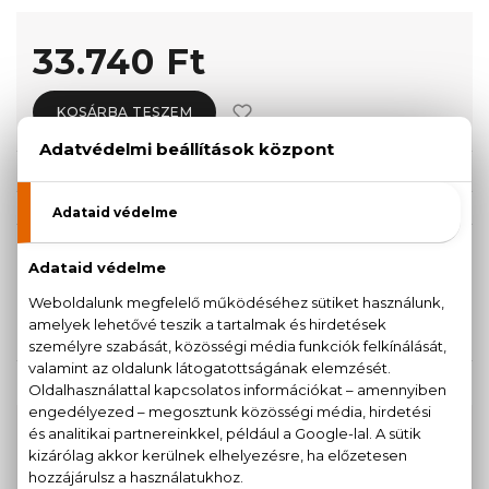
33.740 Ft
KOSÁRBA TESZEM
Törzsvásárlóknak csak:
32.053 Ft
KISZERELÉS KIVÁLASZTÁSA
50 ml
90 ml
23.240 Ft
33.740 Ft
KAPCSOLÓDÓ TERMÉKEK
100% eredeti termékek,
14 napos visszaküldési
garanciával
+36
Kérdésed van, elakadtál? Hívd ügyfélszolgálatunkat: