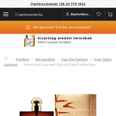
Ügyfélszolgálat: +36 20 779 1924
Bejelentkezés
Mit keresel? Írd ide, és mutatjuk!
Kizárólag eredeti termékek
100% hivatalos forrásból
Parfüm
Női parfüm
Eau De Parfum
Yves Saint
Laurent
Yves Saint Laurent Opium Eau De Parfum