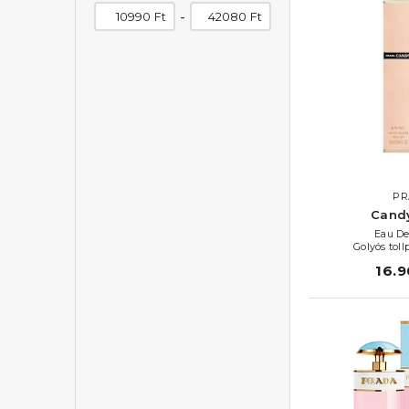
-
Ft
Ft
PR
Candy
Eau De
Golyós tol
16.9