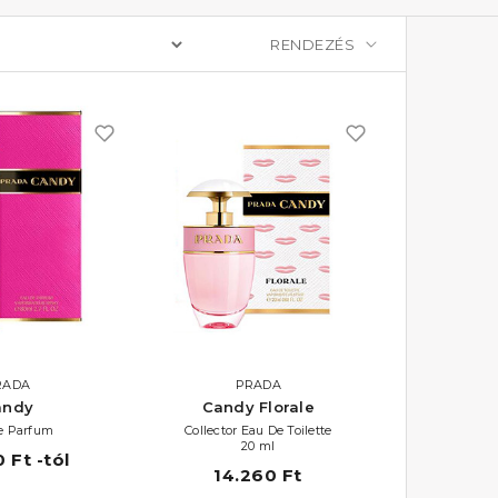
RADA
PRADA
andy
Candy Florale
e Parfum
Collector Eau De Toilette
20 ml
 Ft -tól
14.260 Ft