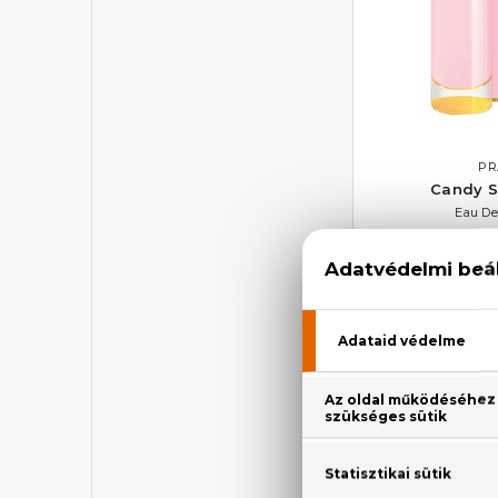
PR
Candy S
Eau De
22.370