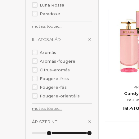
Luna Rossa
Paradoxe
mutass többet...
ILLATCSALÁD
Aromás
Aromás-fougere
Citrus-aromás
Fougere-friss
Fougere-fás
PR
Candy 
Fougere-orientális
Eau De
18.410
mutass többet...
ÁR SZERINT