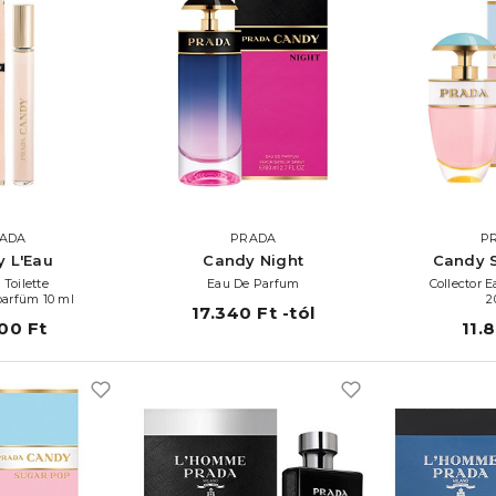
ADA
PRADA
P
 L'Eau
Candy Night
Candy 
 Toilette
Eau De Parfum
Collector 
lparfüm 10 ml
2
17.340 Ft -tól
00 Ft
11.