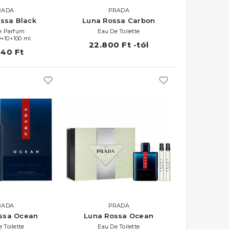
RADA
PRADA
ssa Black
Luna Rossa Carbon
e Parfum
Eau De Toilette
0+10+100 ml
22.800 Ft -tól
640 Ft
RADA
PRADA
ssa Ocean
Luna Rossa Ocean
 Toilette
Eau De Toilette