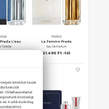
RADA
PRADA
Prada L'eau
La Femme Prada
 Toilette
Eau De Parfum
 Ft -tól
21.490 Ft -tól