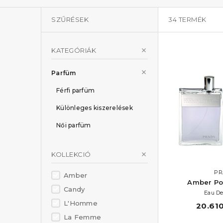
SZŰRÉSEK
34
TERMÉK
KATEGÓRIÁK
Parfüm
Férfi parfüm
Különleges kiszerelések
Női parfüm
KOLLEKCIÓ
PR
Amber
Amber P
Candy
Eau De
L'Homme
20.610
La Femme