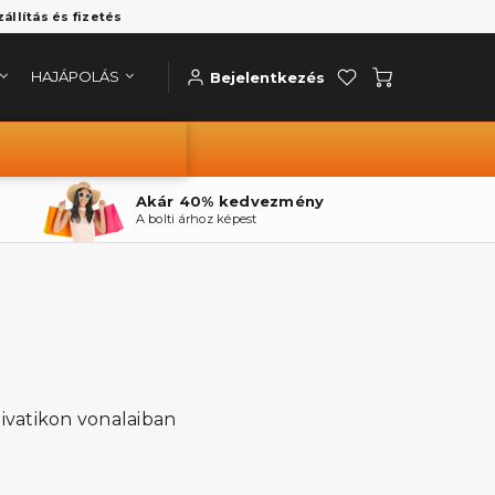
zállítás és fizetés
HAJÁPOLÁS
Bejelentkezés
Akár 40% kedvezmény
A bolti árhoz képest
 divatikon vonalaiban