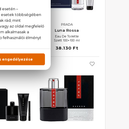
RADA
PRADA
 Rossa
Luna Rossa
 Toilette
Eau De Toilette
0+10+100 ml
Szett 100+100 ml
330 Ft
38.130 Ft