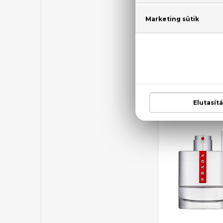
PR
La Femme P
Eau De
23.240