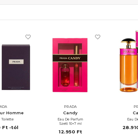
ADA
PRADA
P
our Homme
Candy
C
 Toilette
Eau De Parfum
Eau D
Szett 10+7 ml
 Ft -tól
28.910
12.950 Ft