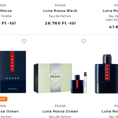
ADA
PRADA
P
 Rossa
Luna Rossa Black
Luna Ro
 Toilette
Eau De Parfum
Eau D
Szett 10
 Ft -tól
26.760 Ft -tól
41.
CIÓ
ADA
PRADA
P
ssa Ocean
Luna Rossa Ocean
Luna Ro
 Parfum
Eau De Parfum
Eau De