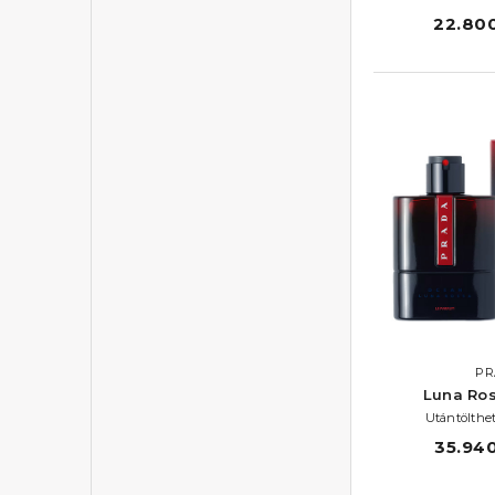
22.800
PR
Luna Ro
Utántölthe
35.940