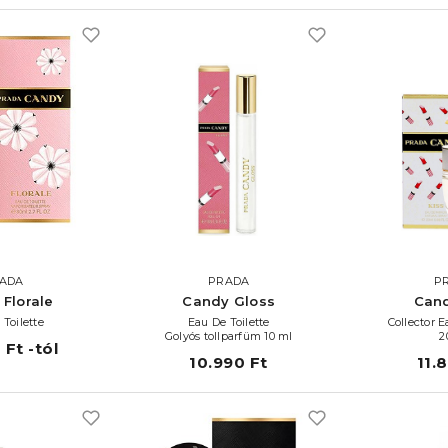
ADA
PRADA
P
Florale
Candy Gloss
Cand
 Toilette
Eau De Toilette
Collector 
Golyós tollparfüm 10 ml
2
 Ft -tól
10.990 Ft
11.