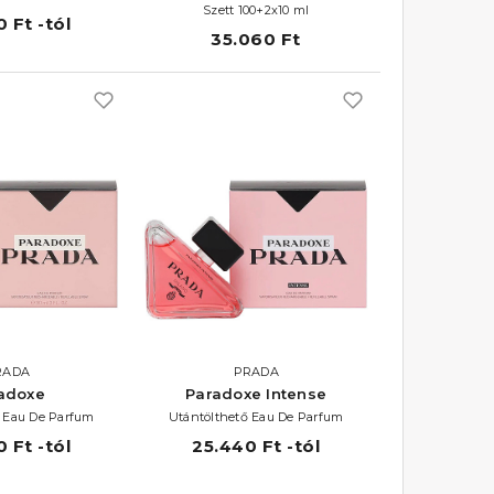
Szett 100+2x10 ml
 Ft -tól
35.060 Ft
RADA
PRADA
adoxe
Paradoxe Intense
ő Eau De Parfum
Utántölthető Eau De Parfum
 Ft -tól
25.440 Ft -tól