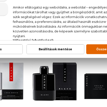
ADA
PRADA
P
rada Intense
La Femme Prada L'Eau
Luna
 Parfum
Eau De Toilette
Eau De
Szett 10
 Ft -tól
18.410 Ft -tól
40.