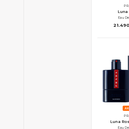
PR
Luna
Eau De
21.490
AK
PR
Luna Ro
Eau De