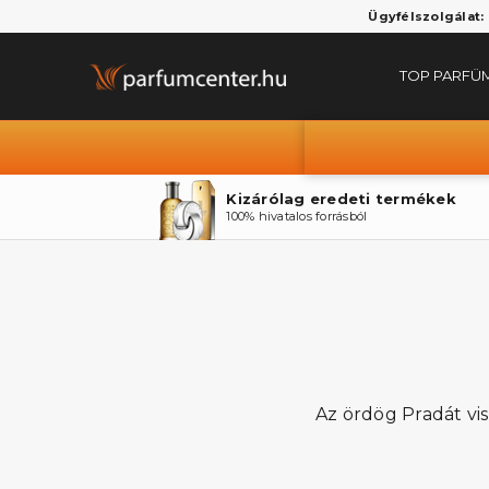
Ügyfélszolgálat:
TOP PARFÜ
Kizárólag eredeti termékek
100% hivatalos forrásból
Az ördög Pradát vise