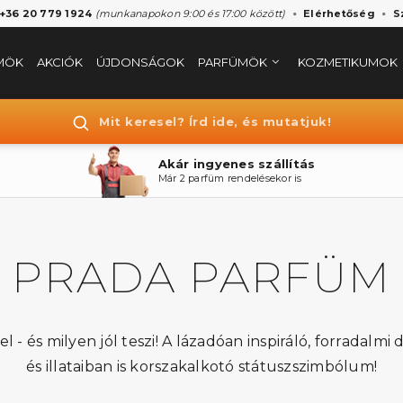
 +36 20 779 1924
(munkanapokon 9:00 és 17:00 között)
Elérhetőség
S
MÖK
AKCIÓK
ÚJDONSÁGOK
PARFÜMÖK
KOZMETIKUMOK
Mit keresel? Írd ide, és mutatjuk!
Akár ingyenes szállítás
Már 2 parfüm rendelésekor is
PRADA PARFÜM
l - és milyen jól teszi! A lázadóan inspiráló, forradalmi
és illataiban is korszakalkotó státuszszimbólum!