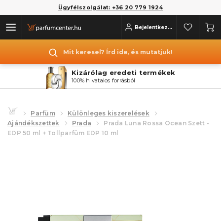
Ügyfélszolgálat: +36 20 779 1924
Bejelentkezés
Mit keresel? Írd ide, és mutatjuk!
Kizárólag eredeti termékek
100% hivatalos forrásból
Parfüm
Különleges kiszerelések
Ajándékszettek
Prada
Prada Luna Rossa Ocean Szett -
EDP 50 ml + Tollparfüm EDP 10 ml