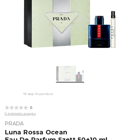
*A kép illusztráció
0
0 értékelés alapján
PRADA
Luna Rossa Ocean
Eau De Parfum Szett 50+10 ml