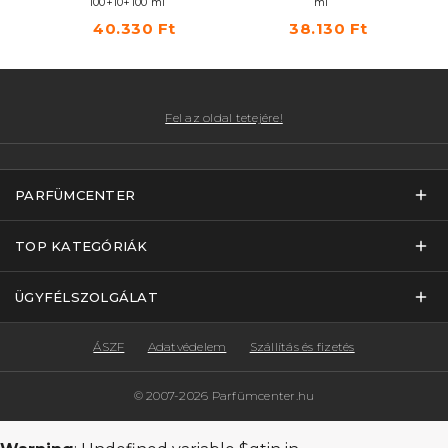
100+10+100 ml
ml
40.330 Ft
38.130 Ft
Fel az oldal tetejére!
PARFÜMCENTER
TOP KATEGÓRIÁK
ÜGYFÉLSZOLGÁLAT
ÁSZF
Adatvédelem
Szállítás és fizetés
© 2007-2026 Parfümcenter.hu