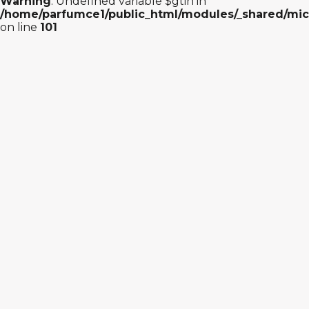
Warning
: Undefined variable $gtin in
/home/parfumce1/public_html/modules/_shared/mic
on line
101