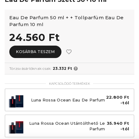
Eau De Parfum 50 ml + + Tollparfüm Eau De
Parfum 10 ml
24.560 Ft
KOSÁRBA TESZEM
Törzsvásárlóknak csak:
23.332 Ft
KAPCSOLÓDÓ TERMÉKEK
22.800 Ft
Luna Rossa Ocean Eau De Parfum
-tól
Luna Rossa Ocean Utántölthető Le
35.940 Ft
Parfum
-tól