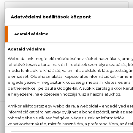
24.560 Ft
Luna Rossa Ocean Eau De Toilette
-tól
Luna Rossa Ocean Eau De Toilette
35.060 Ft
Szett 100+2x10 ml
100% eredeti termékek,
14 napos visszaküldési
garanciával
+36
Kérdésed van, elakadtál? Hívd ügyfélszolgálatunkat:
20 779 1924
LEÍRÁS
ÉRTÉKELÉSEK (0)