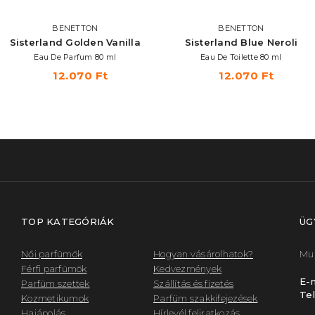
BENETTON
BENETTON
Sisterland Golden Vanilla
Sisterland Blue Neroli
Eau De Parfum 80 ml
Eau De Toilette 80 ml
12.070 Ft
12.070 Ft
TOP KATEGÓRIÁK
ÜG
Női parfümök
Hogyan vásárolhatok?
Mun
Férfi parfümök
Kedvezmények
E-m
Parfüm szettek
Szállítás és fizetés
Tel
Kozmetikumok
Parfüm szakkifejezések
Hajápolás
Hírlevél feliratkozás