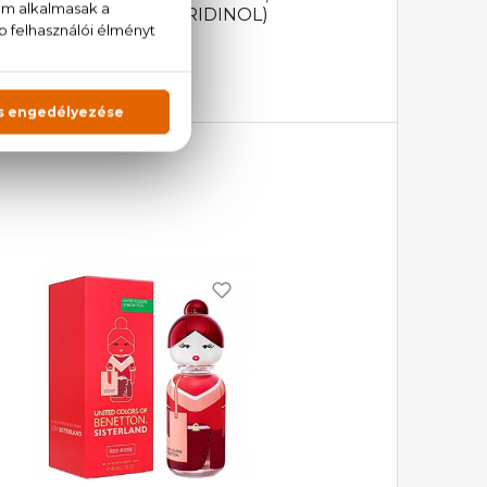
THYLHYDROXYPIPERIDINOL)
LUE 1).