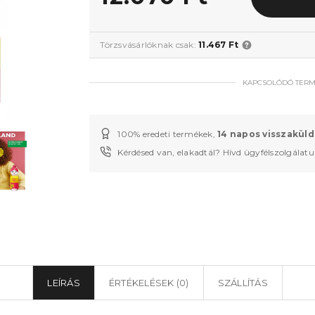
Törzsvásárlóknak csak:
11.467 Ft
KAPCSOLÓDÓ TER
100% eredeti termékek,
14 napos visszaküld
Kérdésed van, elakadtál? Hívd ügyfélszolgálat
LEÍRÁS
ÉRTÉKELÉSEK (0)
SZÁLLÍTÁS