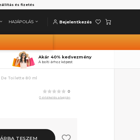
zállítás és fizetés
HAJÁPOLÁS
Bejelentkezés
Akár 40% kedvezmény
A bolti árhoz képest
 De Toilette 80 ml
0
0 értékelés alapján
ÁRBA TESZEM