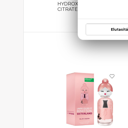
HYDROXYCITRONELLAL, CI
CITRATE, CITRAL, CI 17200 (RED