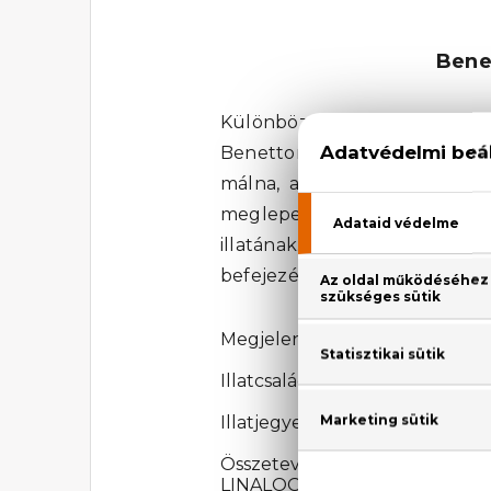
Bene
Különböznek, mégis olyan kö
Benetton Sisterland Yellow P
málna, a frissítő grépfruit
meglepetésekkel teli illatot.
illatának. Az ámbrafa, az ál
befejezésnek. A Sisterland Ye
Megjelenési év: 2023
Illatcsalád: Gyümölcsös-virágos
Illatjegyek: bergamott, rózsasz
Összetevők: ALCOHOL DENA
LINALOOL, LIMONENE, 