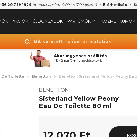
 +36 20 779 1924
(munkanapokon 9:00 és 17:00 között)
Elérhetőség
S
MÖK
AKCIÓK
ÚJDONSÁGOK
PARFÜMÖK
KOZMETIKUMOK
Mit keresel? Írd ide, és mutatjuk!
Akár ingyenes szállítás
Már 2 parfüm rendelésekor is
 De Toilette
Benetton
Benetton Sisterland Yellow Peony Eau
BENETTON
Sisterland Yellow Peony
Eau De Toilette 80 ml
12.070 Ft
KOS