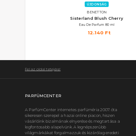
ÚJDONSÁG
BENETTON
Sisterland Blush Cherry
Eau De Parfum 80 ml
12.140 Ft
Fel az oldal tetejére!
PARFÜMCENTER
A ParfümCenter internetes parfüméria 2007. óta
sikeresen szerepel a hazai online piacon, hiszen
vásárlóink bizalmának elnyerése és megtartása a
legfontosabb alapelvünk. A legnépszerűbb
világmárkákat forgalmazzuk és kizárólag eredeti