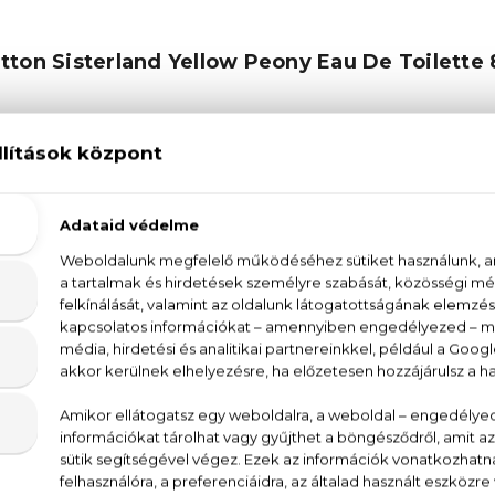
tton Sisterland Yellow Peony Eau De Toilette 
zel állnak egymáshoz – mindegyik nő más és más, de
eony Eau de Toilette a női barátságot ünnepli a legt
 és a pezsgő bergamott édes jegyeiben, amelyek eg
 Hamarosan átadják a helyüket a finom bazsarózsavirá
lati pézsma és a földes moha meleg jegyei vitalitást
llow Peony Eau de Toilette több mint egy illat – ez eg
ín grapefruit, málna, rózsabors, bazsarózsa, narancsvirá
T., AQUA (WATER), PARFUM (FRAGRANCE), BUTYL
BENZYL SALICYLATE, HEXYL CINNAMAL, AL