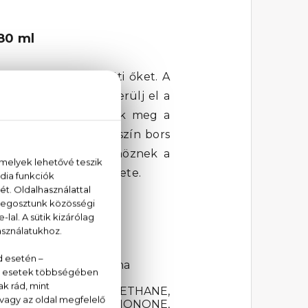
80 ml
 egy dolog összeköti őket. A
isztább formában. Merülj el a
ymásba fonódva nyitják meg a
g és a fűszeres rózsaszín bors
 és eleganciát kölcsönöznek a
y mély barátság története.
g, ámbrafa, moha, pézsma
 METHOXYDIBENZOYLMETHANE,
PHA-ISOMETHYL IONONE,