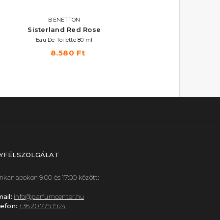
BENETTON
Sisterland Red Rose
Eau De Toilette 80 ml
8.580 Ft
YFÉLSZOLGÁLAT
kanapokon 9:00 és 17:00 között:
ail:
info@parfumcenter.hu
efon:
+36 20 779 1924