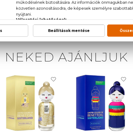
TRONELLOL, GERANIOL, ALCOHOL, TRIS(TETRAME
 33), CI 14700 (RED 4), CI 19140 (YELLOW 5), CI 42090 (B
NEKED AJÁNLJUK