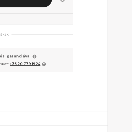
MÉKEK
ési garanciával
unkat:
+36 20 779 1924