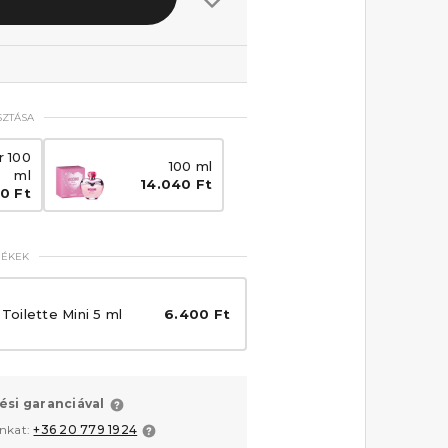
SZTÁSA
r 100
100 ml
ml
14.040 Ft
10 Ft
MÉKEK
oilette Mini 5 ml
6.400 Ft
ési garanciával
unkat:
+36 20 779 1924