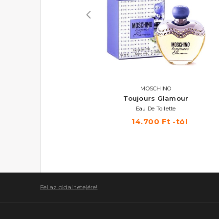
DESIGUAL
MOSCHINO
Fresh Bloom
Toujours Glamour
Eau De Toilette Szett 50 ml
Eau De Toilette
11.540 Ft
14.700 Ft -tól
Fel az oldal tetejére!