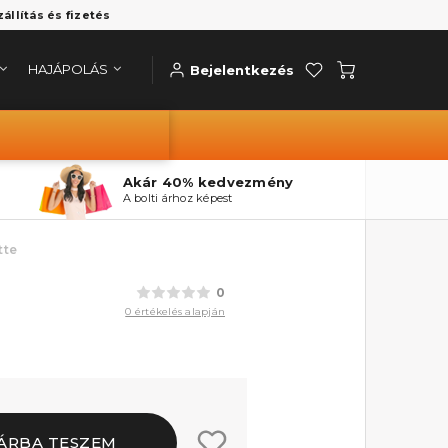
zállítás és fizetés
HAJÁPOLÁS
Bejelentkezés
Akár 40% kedvezmény
A bolti árhoz képest
tte
0
0 értékelés alapján
ÁRBA TESZEM