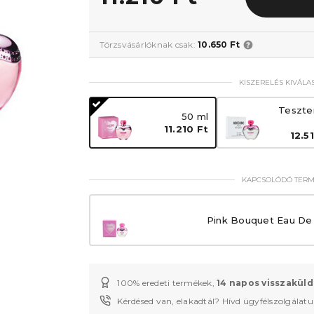
Törzsvásárlóknak csak:
10.650 Ft
KISZERELÉS KIVÁLA
Teszte
50 ml
11.210 Ft
12.5
KAPCSOLÓDÓ TER
Pink Bouquet Eau De T
100% eredeti termékek,
14 napos visszaküld
Kérdésed van, elakadtál? Hívd ügyfélszolgálat