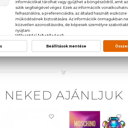
ász sorbet, málna, jázmin, rózsaszín gyöngyvirág, ba
AT. (SD ALCOHOL 39-C), PARFUM (FRAGRANCE),
NNAMATE, HEXYL CINNAMAL, LINALOOL, BEN
ETHYLHEXYL SALICYLATE, GERANIOL, CITRAL, CITRONE
NEKED AJÁNLJUK