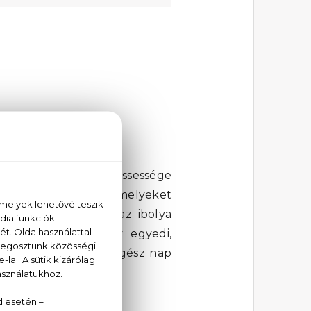
lyben a bergamott frissessége
ös jegyei lépnek elő, melyeket
finoman kiegészülve az ibolya
lkotják, melyek egy egyedi,
s-gyümölcsös illata egész nap