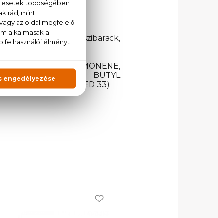
zsarózsa, ibolya, őszibarack,
 AQUA (WATER), LIMONENE,
ZYL SALICYLATE, BUTYL
LLOL, CI 17200 (RED 33).