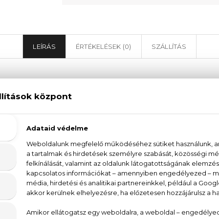
LEÍRÁS
ÉRTÉKELÉSEK (0)
SZÁLLÍTÁS
Moschino Pink Bouquet Eau De Toilette
De Toilette női parfüm egy igazi illatos csokor, me
des, hűsítő hatásával. Ezután a málna lágy, gyümölcs
virág és a bazsarózsa virágos akkordjai követnek, 
m alapját a barack, a mézeskalács és a Cosmone® a
étre. A Moschino Pink Bouquet Eau De Toilette virágo