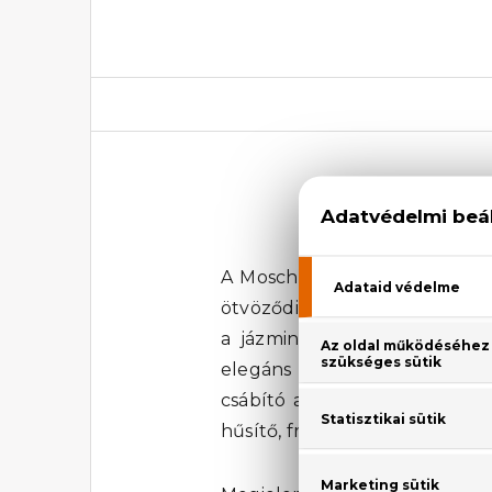
A Moschino Pink Bouquet Eau 
ötvöződik az ananász sorbet é
a jázmin, a rózsaszín gyöngy
elegáns illatával. A parfü
csábító alapillatot hoznak l
hűsítő, friss érzést biztosít.