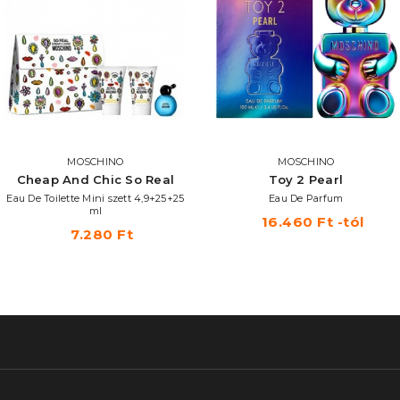
MOSCHINO
MOSCHINO
Cheap And Chic So Real
Toy 2 Pearl
Eau De Toilette Mini szett 4,9+25+25
Eau De Parfum
ml
16.460 Ft -tól
7.280 Ft