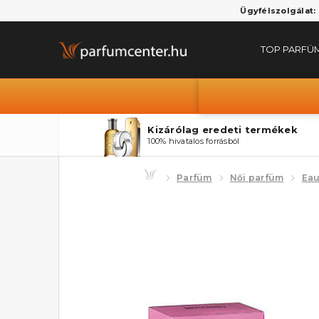
Ügyfélszolgálat:
TOP PARFÜ
Kizárólag eredeti termékek
100% hivatalos forrásból
Parfüm
Női parfüm
Eau