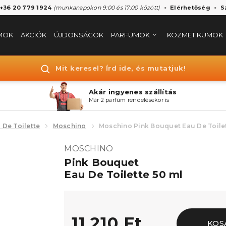
 +36 20 779 1924
(munkanapokon 9:00 és 17:00 között)
Elérhetőség
S
MÖK
AKCIÓK
ÚJDONSÁGOK
PARFÜMÖK
KOZMETIKUMOK
Mit keresel? Írd ide, és mutatjuk!
Akár ingyenes szállítás
Már 2 parfüm rendelésekor is
 De Toilette
Moschino
Moschino Pink Bouquet Eau De Toile
MOSCHINO
Pink Bouquet
Eau De Toilette 50 ml
11.210 Ft
KOS