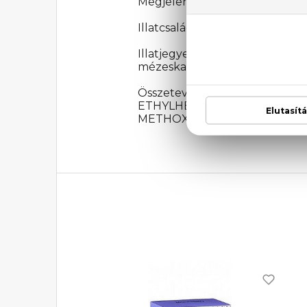
Megjelenési év: 2012
Illatcsalád: Virágos-gyümölcsös
Illatjegyek: bergamott, anan
mézeskalács, Cosmone®
Összetevők: ALCOHOL DEN
ETHYLHEXYL METHOXYCI
METHOXYDIBENZOYLMETHANE, 