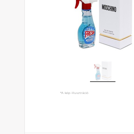
*A kép illusztráció