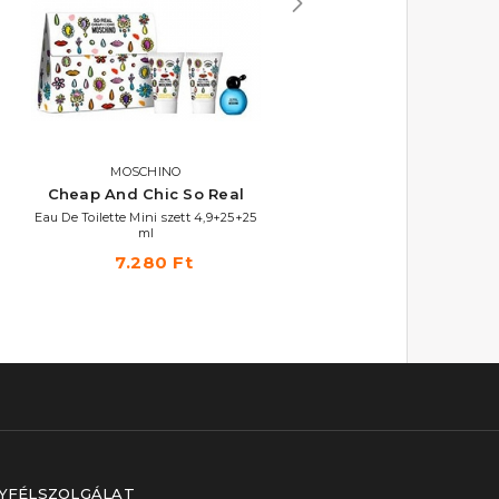
MOSCHINO
MOSCHINO
Cheap And Chic So Real
Toy 2 Pearl
Eau De Toilette Mini szett 4,9+25+25
Eau De Parfum
ml
16.460 Ft -tól
7.280 Ft
YFÉLSZOLGÁLAT