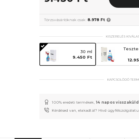
Törzsvásárlóknak csak:
8.978 Ft
KISZERELÉS KIVÁLA
Teszte
30 ml
9.450 Ft
12.9
KAPCSOLÓDÓ TER
100% eredeti termékek,
14 napos visszaküld
Kérdésed van, elakadtál? Hívd ügyfélszolgálat