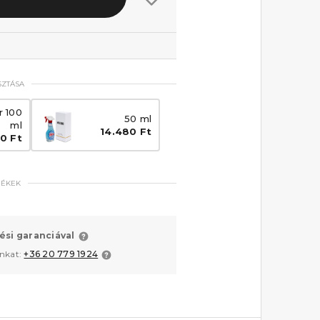
SZTÁSA
r 100
50 ml
ml
14.480 Ft
50 Ft
MÉKEK
ési garanciával
unkat:
+36 20 779 1924