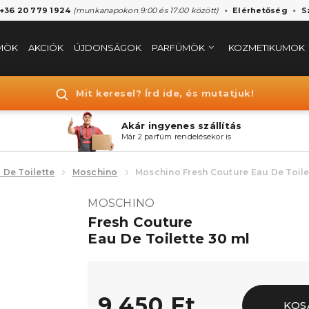
 +36 20 779 1924
(munkanapokon 9:00 és 17:00 között)
Elérhetőség
S
MÖK
AKCIÓK
ÚJDONSÁGOK
PARFÜMÖK
KOZMETIKUMOK
Mit keresel? Írd ide, és mutatjuk!
Akár ingyenes szállítás
Már 2 parfüm rendelésekor is
 De Toilette
Moschino
Moschino Fresh Couture Eau De Toile
MOSCHINO
Fresh Couture
Eau De Toilette 30 ml
9.450 Ft
KOS