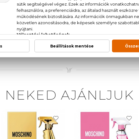
in, ylang-ylang, málna, fehér bazsarózsa, osmanthus, fás
. (SD ALCOHOL 39-C), PARFUM (FRAGRANCE), AQUA (W
 ETHYLHEXYL METHOXYCINNAMATE, CITRONELLOL, 
IBENZOYLMETHANE, ETHYLHEXYL SALICYLATE, GERA
, BENZYL ALCOHOL, CITRAL, BENZYL BENZOATE, CI 420
.
NEKED AJÁNLJUK