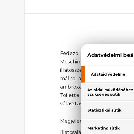
Fedezd fel a Moschino Fresh 
Moschino márka kínálatából a 
illatösszetevők között megta
málna, a krémes fehér bazsaró
ambroxan adják, melyek mély,
Toilette egy igazi műalkotá
választás azoknak a nőknek, ak
Megjelenési év: 2015
Illatcsalád: Virágos-gyümölcsös