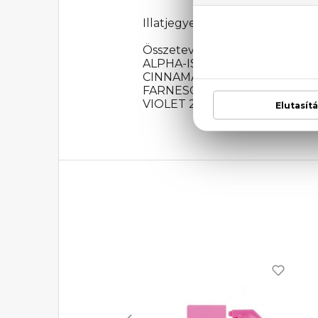
Illatjegyek: Bergamott, mandar
Összetevők: ALCOHOL DENAT
ALPHA-ISOMETHYL IONONE,
CINNAMAL, BUTYL METHOXYD
FARNESOL, CINNAMYL ALCOHOL
VIOLET 2), CI 19140 (YELLOW 5)