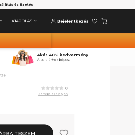
zállítás és fizetés
HAJÁPOLÁS
Bejelentkezés
Akár 40% kedvezmény
A bolti árhoz képest
tte
0
0 értékelés alapján
ÁRBA TESZEM