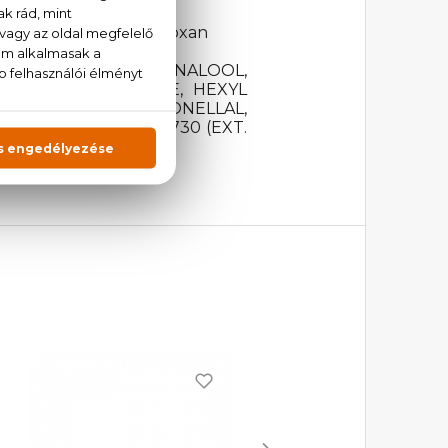
 jegyek, pacsuli, ambroxan
ATER), LIMONENE, LINALOOL,
BENZYL SALICYLATE, HEXYL
NIOL, HYDROXYCITRONELLAL,
90 (BLUE 1), CI 60730 (EXT.