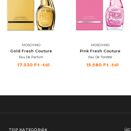
MOSCHINO
MOSCHINO
Gold Fresh Couture
Pink Fresh Couture
Eau De Parfum
Eau De Toilette
17.330 Ft -tól
15.580 Ft -tól
TOP KATEGÓRIÁK
ÜG