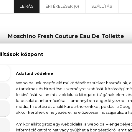
LEÍRÁS
ÉRTÉKELÉSEK (0)
SZÁLLÍTÁS
Moschino Fresh Couture Eau De Toilette
Couture Eau De Toilette varázslatos világát! Ez a k
virágos-fás illatcsalád képviselője, mely egyedi és ki
lálható a frissítő bergamott, a gyümölcsös mandarin,
zsa és az egzotikus osmanthus. Az illat alapját a fás 
 tartós és lenyűgöző illatélményt biztosítanak. A 
s, melynek minden cseppje magával ragadó élményt 
ik szeretik a különösen elegáns, mégis frissítő illatokat