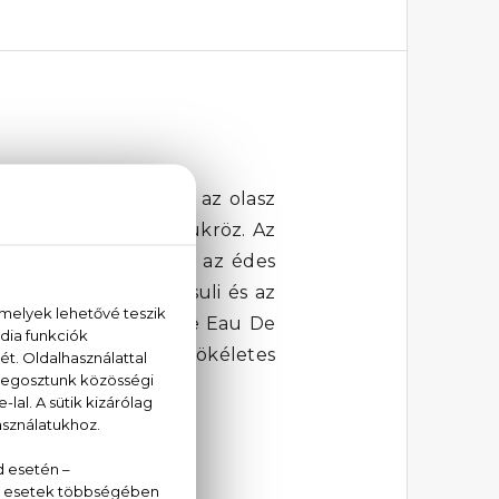
ülönleges női parfüm az olasz
finomult eleganciát tükröz. Az
 a nőies ylang-ylang, az édes
jegyek, a földes pacsuli és az
Moschino Fresh Couture Eau De
nyújt. Ez a parfüm tökéletes
.