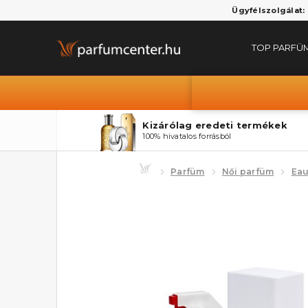
Ügyfélszolgálat:
TOP PARFÜ
Kizárólag eredeti termékek
100% hivatalos forrásból
Parfüm
Női parfüm
Eau