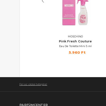
DESIGUAL
MOSCHINO
Fresh Bloom
Pink Fresh Couture
Eau De Toilette Szett 50 ml
Eau De Toilette Mini 5 ml
11.540 Ft
5.960 Ft
Fel az oldal tetejére!
PARFÜMCENTER