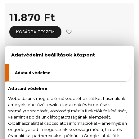
11.870 Ft
KOSÁRBA TESZEM
Törzsvásárlóknak csak:
11.277 Ft
KISZERELÉS KIVÁLASZTÁSA
30 ml
Teszter 100 ml
10.990 Ft
11.870 Ft
50 ml
100 ml
13.390 Ft
16.240 Ft
KAPCSOLÓDÓ TERMÉKEK