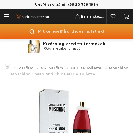
Ügyfélszolgálat: +36 20 779 1924
Bejelentkezés
Mit keresel? Írd ide, és mutatjuk!
Kizárólag eredeti termékek
100% hivatalos forrásból
Parfüm
Női parfüm
Eau De Toilette
Moschino
Moschino Cheap And Chic Eau De Toilette