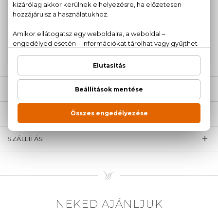
100% eredeti termékek,
14 napos visszaküldési
garanciával
+36
Kérdésed van, elakadtál? Hívd ügyfélszolgálatunkat:
20 779 1924
LEÍRÁS
ÉRTÉKELÉSEK (0)
SZÁLLÍTÁS
NEKED AJÁNLJUK