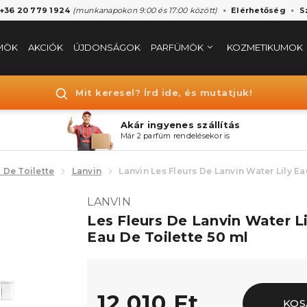
 +36 20 779 1924
(munkanapokon 9:00 és 17:00 között)
Elérhetőség
S
MÖK
AKCIÓK
ÚJDONSÁGOK
PARFÜMÖK
KOZMETIKUMOK
Mit keresel? Írd ide, és mutatjuk!
Akár ingyenes szállítás
Már 2 parfüm rendelésekor is
 De Toilette
Lanvin
Lanvin Les Fleurs De Lanvin Water Lily Ea
LANVIN
Les Fleurs De Lanvin Water Li
Eau De Toilette 50 ml
12.010 Ft
KOS