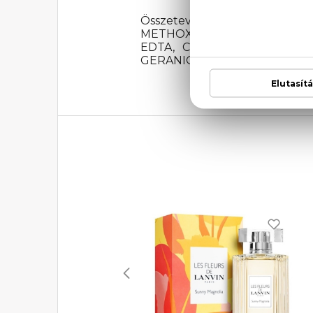
Összetevők: ALCOHOL DEN
METHOXYCINNAMATE, BUTYL
EDTA, CITRIC ACID, TRIET
GERANIOL, HYDROXYCITRONELLAL