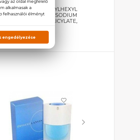
AQUA (WATER), ETHYLHEXYL
ALICYLATE, BHT, DISODIUM
ALOOL, BENZYL SALICYLATE,
LOW 5).