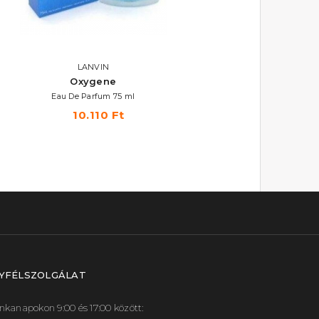
ÚJDONSÁG
LANVIN
LANVIN
Oxygene
Modern Princess In Jea
Eau De Parfum 75 ml
Eau De Parfum
10.110 Ft
10.540 Ft -tól
YFÉLSZOLGÁLAT
kanapokon 9:00 és 17:00 között: