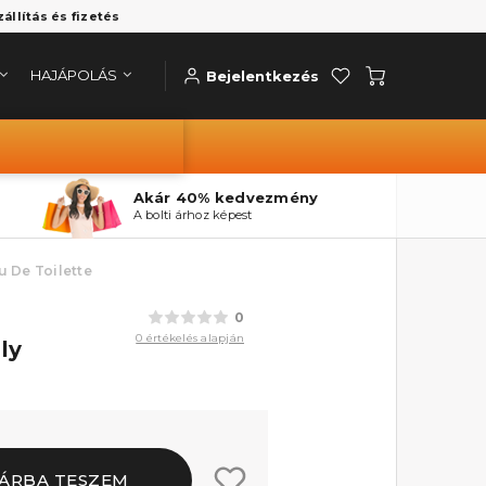
zállítás és fizetés
HAJÁPOLÁS
Bejelentkezés
Akár 40% kedvezmény
A bolti árhoz képest
u De Toilette
0
0 értékelés alapján
ly
ÁRBA TESZEM