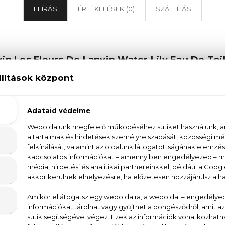
LEÍRÁS
ÉRTÉKELÉSEK (0)
SZÁLLÍTÁS
in Les Fleurs De Lanvin Water Lily Eau De Toi
 Lanvin Les Fleurs De Lanvin Water Lily Eau De T
rózsaszín grapefruit pezsgő energiája keveredik a g
saszín vízililiom lenyűgöző harmóniája válik dominánss
a. A Lanvin Les Fleurs De Lanvin Water Lily Eau De Toi
 hónapokra javaslunk.
ín grapefruit, gránátalma, vizi jázmin, gyöngyvirág, rózsa