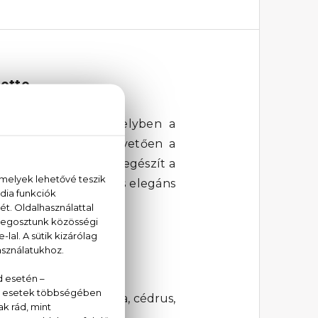
lette
oilette parfümöt, melyben a
ránátalmával! Ezt követően a
á, amit tökéletesen kiegészít a
lette feminim, friss és elegáns
szín vizililiom, pézsma, cédrus,