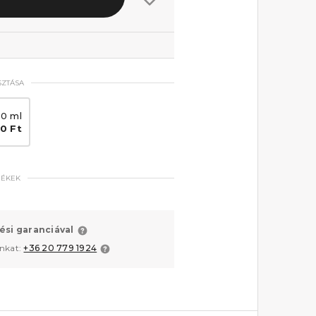
SZTÁSA
0 ml
70 Ft
MÉKEK
ési garanciával
unkat:
+36 20 779 1924