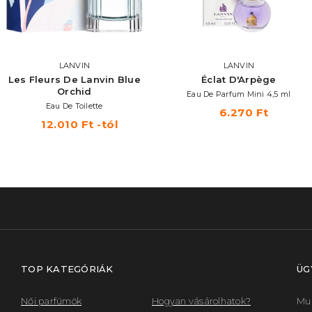
LANVIN
LANVIN
Les Fleurs De Lanvin Blue
Éclat D'Arpège
Orchid
Eau De Parfum Mini 4,5 ml
Eau De Toilette
6.270 Ft
12.010 Ft -tól
TOP KATEGÓRIÁK
ÜG
Női parfümök
Hogyan vásárolhatok?
Mun