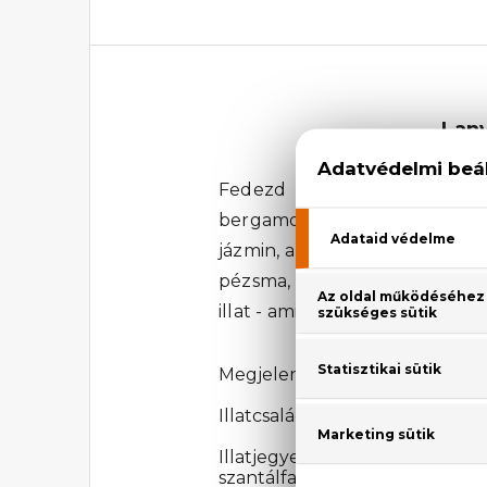
Lanv
Fedezd fel a virágos-aquás
bergamott frissessége és a 
jázmin, a gyöngyvirág és a róz
pézsma, a cédrus és a szantálf
illat - amit főleg a melegebb
Megjelenési év: 2021
Illatcsalád: Virágos-aquás
Illatjegyek: bergamott, rózsasz
szantálfa