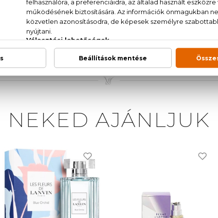
AT. (SD ALCOHOL 39-C), PARFUM (FRAGRANCE), 
 METHOXYDIBENZOYLMETHANE, &NBSP;ETHYLHEXYL S
HANOLAMINE, LIMONENE, CITRAL, CITRONELLOL, LIN
, CI 14700 (RED 4), CI 17200 (RED 33), CI 19140 (YEL
NEKED AJÁNLJUK