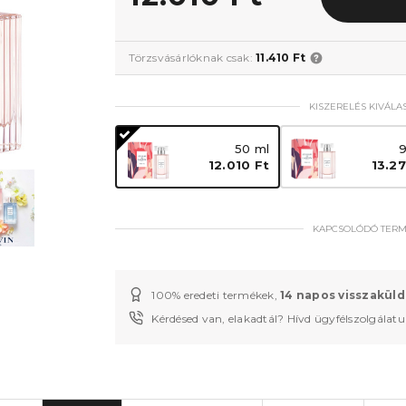
Törzsvásárlóknak csak:
11.410 Ft
KISZERELÉS KIVÁLA
50 ml
9
12.010 Ft
13.2
KAPCSOLÓDÓ TER
100% eredeti termékek,
14 napos visszaküld
Kérdésed van, elakadtál? Hívd ügyfélszolgálat