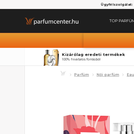
Ügyfélszolgálat:
TOP PARFÜ
Kizárólag eredeti termékek
100% hivatalos forrásból
Parfüm
Női parfüm
Eau